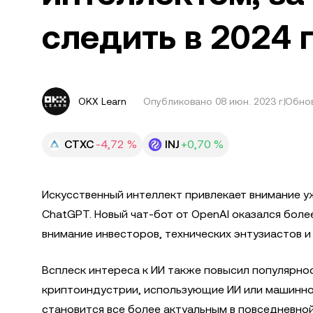
следить в 2024 
OKX Learn
Опубликовано
08 июн. 2023 г.
Обнов
CTXC
-4,72 %
INJ
+0,70 %
Искусственный интеллект привлекает внимание у
ChatGPT. Новый чат-бот от OpenAI оказался боле
внимание инвесторов, технических энтузиастов и
Всплеск интереса к ИИ также повысил популярнос
криптоиндустрии, использующие ИИ или машинное
становится все более актуальным в повседневно