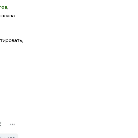
тов
,
авляла
стировать,