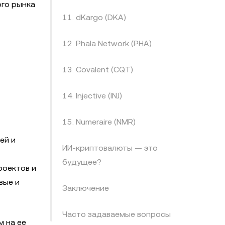
ого рынка
11. dKargo (DKA)
12. Phala Network (PHA)
13. Covalent (CQT)
14. Injective (INJ)
15. Numeraire (NMR)
ей и
ИИ-криптовалюты — это
будущее?
роектов и
вые и
Заключение
Часто задаваемые вопросы
м на ее