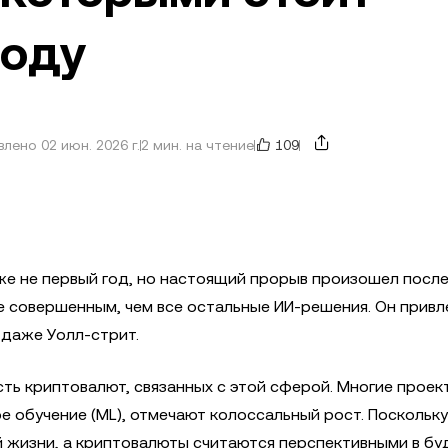
году
109
лено 02 июн. 2026 г.
2 мин. на чтение
же не первый год, но настоящий прорыв произошел после
е совершенным, чем все остальные ИИ-решения. Он привл
 даже Уолл-стрит.
ть криптовалют, связанных с этой сферой. Многие проек
 обучение (ML), отмечают колоссальный рост. Поскольку
й жизни, а криптовалюты считаются перспективными в бу