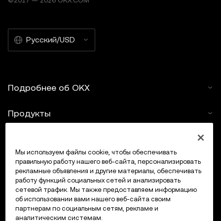
©2017 — 2026 OKX.COM
любое другое использование данной статьи не
допускается.
Русский/USD
Подробнее об OKX
Продукты
Услуги
Мы используем файлы cookie, чтобы обеспечивать
правильную работу нашего веб-сайта, персонализировать
Поддержка
рекламные объявления и другие материалы, обеспечивать
работу функций социальных сетей и анализировать
Купить крипто
сетевой трафик. Мы также предоставляем информацию
об использовании вами нашего веб-сайта своим
партнерам по социальным сетям, рекламе и
Крипто-калькулятор
аналитическим системам.