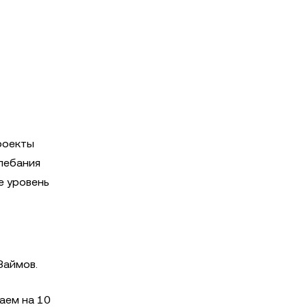
роекты
олебания
е уровень
Займов.
аем на 10