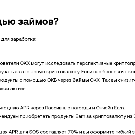
щью займов?
для заработка:
ьзователи OKX могут исследовать перспективные криптоп
лучать за это новую криптовалюту. Если вас беспокоят к
продукты с помощью OKB через
Займы
OKX. Так вы снизит
свои активы.
ыгодную APR через Пассивные награды и Ончейн Earn.
омендуем приобретать продукты Earn за криптовалюту из 
щая APR для SOS составляет 70% и вы оформите гибкий з