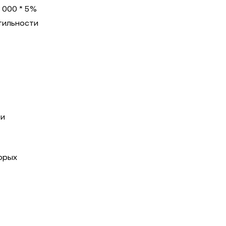
 000 * 5%
атильности
 и
торых