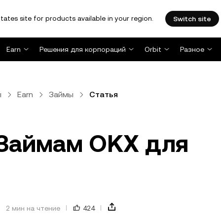
tates site for products available in your region.
Switch site
Earn
Решения для корпораций
Orbit
Разное
ы
Earn
Займы
Статья
 Займам OKX для
2 мин на чтение
424