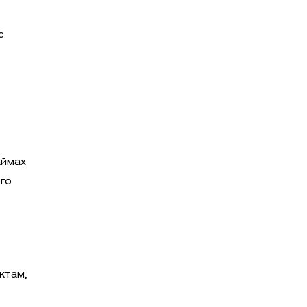
с
аймах
го
ктам,