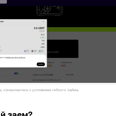
 ознакомьтесь с условиями гибкого займа.
ий заем?