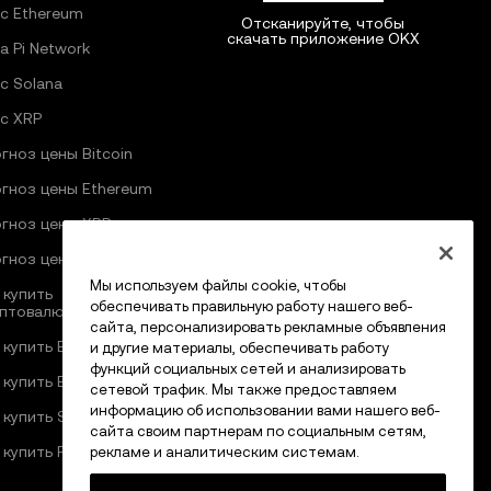
с Ethereum
Отсканируйте, чтобы
скачать приложение OKX
а Pi Network
с Solana
с XRP
гноз цены Bitcoin
гноз цены Ethereum
гноз цены XRP
гноз цены Pi Network
Мы используем файлы cookie, чтобы
 купить
обеспечивать правильную работу нашего веб-
птовалюту
сайта, персонализировать рекламные объявления
 купить Bitcoin
и другие материалы, обеспечивать работу
функций социальных сетей и анализировать
 купить Ethereum
сетевой трафик. Мы также предоставляем
информацию об использовании вами нашего веб-
 купить Solana
сайта своим партнерам по социальным сетям,
 купить Pi Network
рекламе и аналитическим системам.