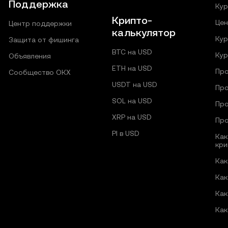
Поддержка
Кур
Крипто-
Цен
Центр поддержки
калькулятор
Кур
Защита от фишинга
BTC на USD
Кур
Объявления
ETH на USD
Про
Сообщество ОКХ
USDT на USD
Про
SOL на USD
Про
XRP на USD
Про
PI в USD
Как
кри
Как
Как
Как
Как