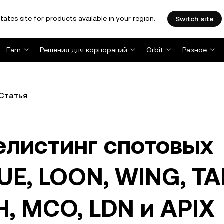
tates site for products available in your region.
Switch site
Earn
Решения для корпораций
Orbit
Разное
Статья
елистинг спотовых
UE, LOON, WING, TAI
H, MCO, LDN и APIX