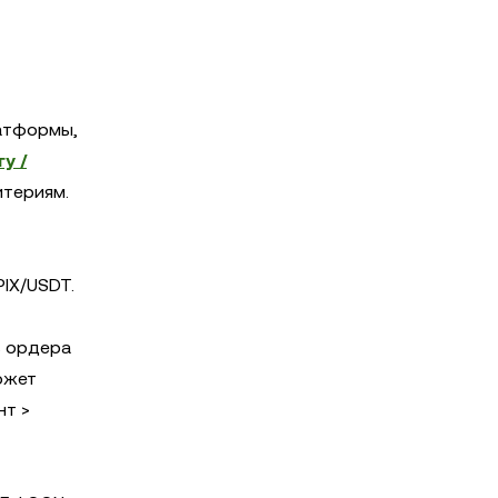
латформы,
у /
итериям.
IX/USDT.
ь ордера
ожет
нт >