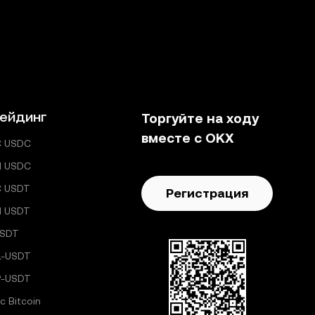
ейдинг
Торгуйте на ходу
вместе с OKX
C USDC
H USDC
C USDT
Регистрация
H USDT
USDT
L-USDT
P-USDT
с Bitcoin