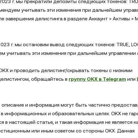
 2023 г. мы прекратили депозиты следующих токенов: TRU
екомендуем учитывать эти изменения при дальнейшем упра
е завершения делистинга в разделе Аккаунт > Активы > 
 2023 г. мы остановим вывод следующих токенов: TRUE, LO
дуем учитывать эти изменения при дальнейшем управлении 
KX и проводить делистинг/скрывать токены с низкими
делистингом, обращайтесь в
группу OKX в Telegram
или
 описание и информация могут быть частично предоста
в информационных и образовательных целях. OKX не гар
 в настоящей статье, и такая информация не является к
вестиционным или иным советом со стороны OKX. Данная