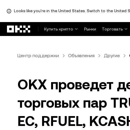
Looks like you're in the United States. Switch to the United S
Перейти к основному контенту
Купить крипто
Рынки
Торговать
Центр поддержки
Объявления
Другие
OKX проведет д
торговых пар TR
EC, RFUEL, KCAS