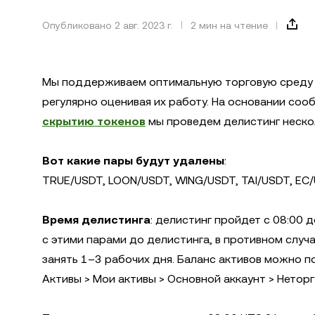
Опубликовано 2 авг. 2023 г.
2 мин на чтение
Мы поддерживаем оптимальную торговую среду н
регулярно оценивая их работу. На основании со
скрытию токенов
мы проведем делистинг нескол
Вот какие пары будут удалены
:
TRUE/USDT, LOON/USDT, WING/USDT, TAI/USDT, EC
Время делистинга
: делистинг пройдет с 08:00 
с этими парами до делистинга, в противном слу
занять 1–3 рабочих дня. Баланс активов можно п
Активы > Мои активы > Основной аккаунт > Нетор