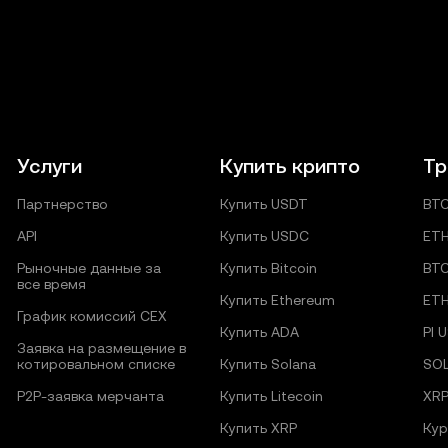
Услуги
Купить крипто
Тр
Партнерство
Купить USDT
BT
API
Купить USDC
ET
Рыночные данные за
Купить Bitcoin
BT
все время
Купить Ethereum
ET
График комиссий CEX
Купить ADA
PI 
Заявка на размещение в
котировальном списке
Купить Solana
SO
P2P‑заявка мерчанта
Купить Litecoin
XR
Купить XRP
Кур