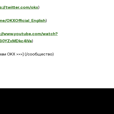
s://twitter.com/okx
)
.me/OKXOfficial_English
)
s://www.youtube.com/watch?
B0YZxMDkc4iVa
)
ам OKX >>>] (/сообщество)