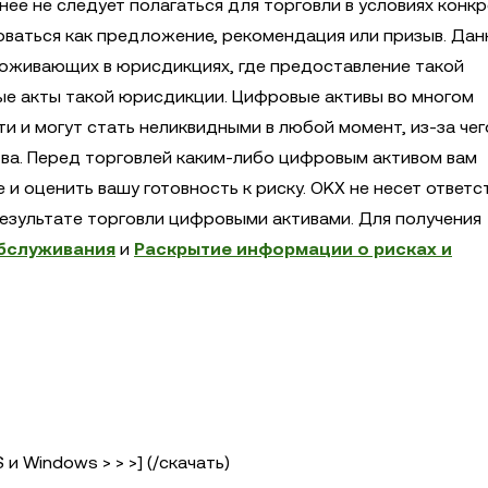
ее не следует полагаться для торговли в условиях конк
оваться как предложение, рекомендация или призыв. Дан
роживающих в юрисдикциях, где предоставление такой
е акты такой юрисдикции. Цифровые активы во многом
 и могут стать неликвидными в любой момент, из-за чег
ва. Перед торговлей каким-либо цифровым активом вам
и оценить вашу готовность к риску. OKX не несет ответс
результате торговли цифровыми активами. Для получения
бслуживания
и
Раскрытие информации о рисках и
и Windows > > >] (/скачать)