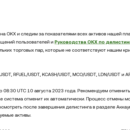
а OKX и следим за показателями всех активов нашей п
общений пользователей и
Руководства OKX по делистинг
ьких торговых пар, которые не соответствуют нашим кр
/USDT, RFUEL/USDT, KCASH/USDT, MCO/USDT, LDN/USDT и AP
до 08:30 UTC 10 августа 2023 года. Рекомендуем отменит
чае система отменит их автоматически. Процесс отмены м
осмотреть после завершения делистинга в разделе Аккау
гуемые активы.