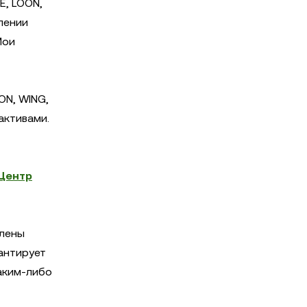
E, LOON,
влении
Мои
ON, WING,
активами.
Центр
влены
антирует
аким-либо