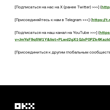
[Подписаться на нас на X (ранее Twitter) >>>] (
http
[Присоединяйтесь к нам в Telegram >>>] (
https://t
[Подписаться на наш канал на YouTube >>>] (
http
v=JmYsF9qSW1Y&list=PLwd2gX1QJxP0PZk4Kazk
[Присоединиться к другим глобальным сообществ