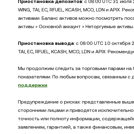
Приостановка депозитов
: с 08:00 UTC 31 июля
WING, TAI, EC, RFUEL, KCASH, MCO, LDN и APIX. Р
активами. Баланс активов можно посмотреть посл
активы > Основной аккаунт > Неторгуемые активы.
Приостановка вывода
: с 08:00 UTC 10 октября
TAI, EC, RFUEL, KCASH, MCO, LDN и APIX. Рекомен
Мы продолжим следить за торговыми парами на O
показателями. По любым вопросам, связанным с 
поддержки
.
Предупреждение о рисках: представленные выше
сторонними лицами и приводятся исключительно 
точность или полноту информации, содержащейся
заявлением, гарантией, а также финансовым, ин