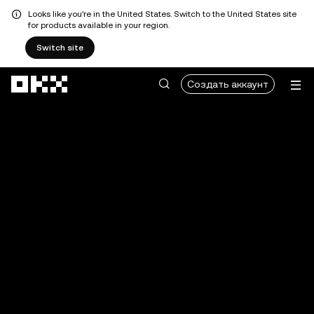
Looks like you're in the United States. Switch to the United States site
for products available in your region.
Switch site
Перейти к основному контенту
Создать аккаунт