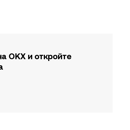
на OKX и откройте
а