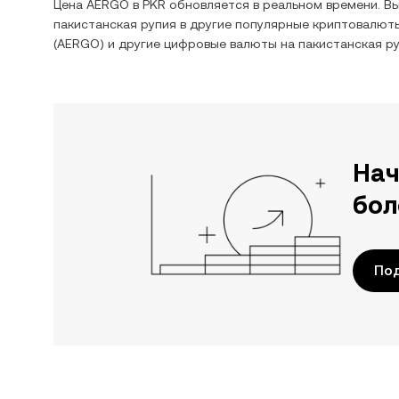
Цена
AERGO
в
PKR
обновляется в реальном времени. В
пакистанская рупия
в другие популярные криптовалюты
(
AERGO
) и другие цифровые валюты на
пакистанская р
Нач
бол
По