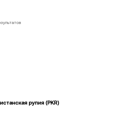
езультатов
истанская рупия (PKR)