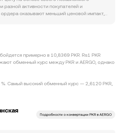
езервов и сдвигают цену, что также
и разной активности покупателей и
е ордера оказывают меньший ценовой импакт,
уляторные факторы также могут создавать
ла обращения криптоактивов и особенности
ся через связку AERGO/USDT с последующей
сится в конечную пару AERGO/PKR. Арбитраж
ереводов, лимитов ликвидности и различий в
обойдется примерно в 10,8369 PKR. Rs1 PKR
ражают обменный курс между PKR и AERGO, однако
0 %. Самый высокий обменный курс — 2,6120 PKR,
анская
Подробности о конвертации PKR в AERGO