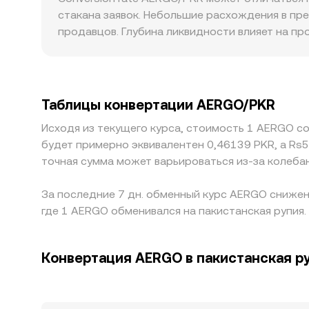
цена определяется как отношение резервов ток
стакана заявок. Небольшие расхождения в пре
отражается на конечном conversion rate в PKR
продавцов. Глубина ликвидности влияет на пр
тогда как на менее ликвидных площадках та ж
премии или скидки: для AERGO чувствительно
доступа к PKR могут приводить к временным 
переоценкой в PKR; если USDT торгуется выш
Таблицы конвертации AERGO/PKR
между площадками стремится выровнять цены,
Исходя из текущего курса, стоимость 1 AERGO с
правилах, поэтому краткосрочные расхожден
будет примерно эквивалентен 0,46139 PKR, а Rs
точная сумма может варьироваться из-за колеба
За последние 7 дн. обменный курс AERGO снижени
где 1 AERGO обменивался на пакистанская рупия.
Конвертация AERGO в пакистанская р