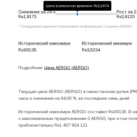
Цена в реальном времени: Rs2,1674
Снижение за 24 ч
Рост за 2
Rs1,9173
Rs2,6120
* Следующие данные показывают информацию о рынке
AERGO
.
Исторический максимум
Исторический минимум
Rs300,35
Rs3,5234
Подробнее:
Цена
AERGO
(
AERGO
)
Текущая цена
AERGO
(
AERGO
) в
пакистанская рупия
(
PK
часа и
снижение
на
64,00 %
за последние семь дней.
Исторический максимум
AERGO
составил
Rs300,35
. В 
с максимальным предложением
0 AERGO
, при этом по
приблизительно
Rs1 407 934 121
.