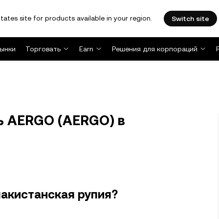
tates site for products available in your region.
Switch site
ынки
Торговать
Earn
Решения для корпораций
ь AERGO (AERGO) в
пакистанская рупия?