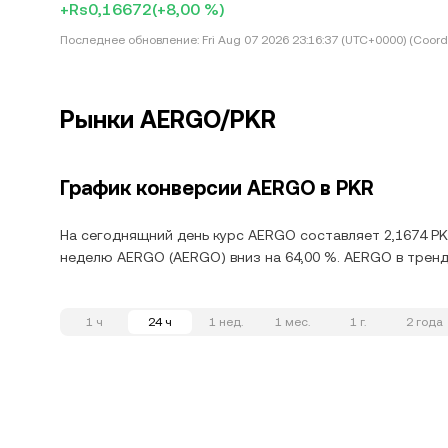
+Rs0,16672
(+8,00 %)
Последнее обновление:
Fri Aug 07 2026 23:16:37 (UTC+0000) (Coord
Рынки AERGO/PKR
График конверсии AERGO в PKR
На сегоднящний день курс AERGO составляет 2,1674 PKR
неделю AERGO (AERGO) вниз на 64,00 %. AERGO в тренд
1 ч
24 ч
1 нед.
1 мес.
1 г.
2 года