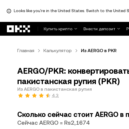
Looks like you're in the United States. Switch to the United S
Перейти к основному контенту
Купить крипто
Внести депозит
Р
Главная
Калькулятор
Из AERGO в PKR
AERGO/PKR: конвертироват
пакистанская рупия (PKR)
Из AERGO в пакистанская рупия
4,3
Сколько сейчас стоит AERGO в 
Сейчас AERGO = Rs2,1674