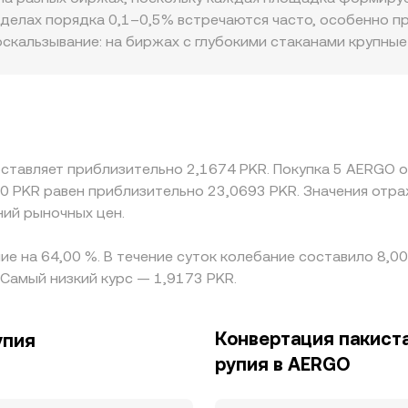
енов в пуле (price = y/x); крупные свопы меняют баланс р
делах порядка 0,1–0,5% встречаются часто, особенно пр
 после агрегирования.
оскальзывание: на биржах с глубокими стаканами крупны
е сделка заметнее сдвигает цену. Географические и рег
сть к корейскому и азиатскому рынкам, локальные прави
отклонениям. Дополнительно многие котировки образуют
е или ниже номинала относительно PKR, эта база перено
 но делает это не идеально из‑за комиссий, задержек п
оставляет приблизительно 2,1674 PKR. Покупка 5 AERGO 
ия между биржами сохраняются.
50 PKR равен приблизительно 23,0693 PKR. Значения от
ний рыночных цен.
е на 64,00 %. В течение суток колебание составило 8,0
 Самый низкий курс — 1,9173 PKR.
Конвертация пакист
упия
рупия в AERGO