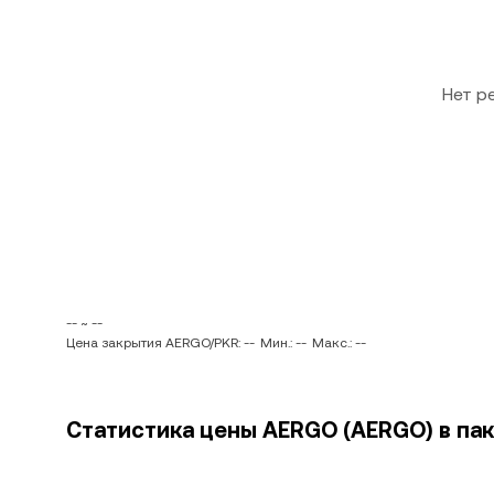
Нет р
-- ~ --
Цена закрытия AERGO/PKR: --
Мин.: --
Макс.: --
Статистика цены AERGO (AERGO) в пак