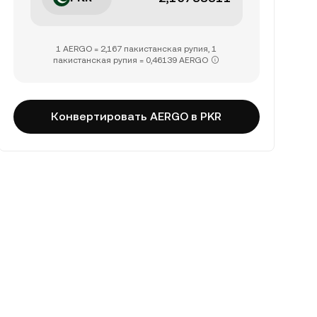
1 AERGO = 2,167 пакистанская рупия, 1
пакистанская рупия = 0,46139 AERGO
Конвертировать AERGO в PKR