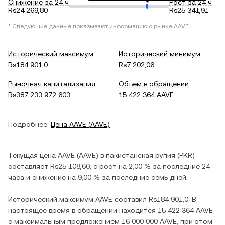
Снижение за 24 ч
Рост за 24 ч
Rs24 269,80
Rs25 341,91
* Следующие данные показывают информацию о рынке
AAVE
.
Исторический максимум
Исторический минимум
Rs184 901,0
Rs7 202,06
Рыночная капитализация
Объем в обращении
Rs387 233 972 603
15 422 364 AAVE
Подробнее:
Цена
AAVE
(
AAVE
)
Текущая цена
AAVE
(
AAVE
) в
пакистанская рупия
(
PKR
)
составляет
Rs25 108,60
, c
рост
на
2,00 %
за последние 24
часа и
снижение
на
9,00 %
за последние семь дней.
Исторический максимум
AAVE
составил
Rs184 901,0
. В
настоящее время в обращении находится
15 422 364 AAVE
с максимальным предложением
16 000 000 AAVE
, при этом