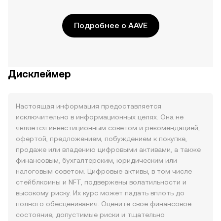
Подробнее о AAVE
Дисклеймер
Настоящая информация предоставляется
исключительно в информационных целях. Она не
является инвестиционным советом и рекомендацией,
офертой, предложением, побуждением к покупке,
продаже или владению цифровыми активами, а также
финансовым, бухгалтерским, юридическим или
налоговым советом. Цифровые активы, в том числе
стейблкоины и NFT, подвержены волатильности и
высокому риску. Их курс может падать вплоть до
полного обесценивания. Оцените свое финансовое
состояние, допустимые риски и тщательно