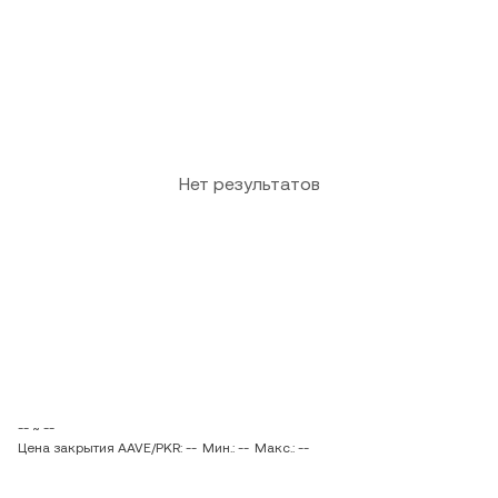
Нет результатов
-- ~ --
Цена закрытия AAVE/PKR: --
Мин.: --
Макс.: --