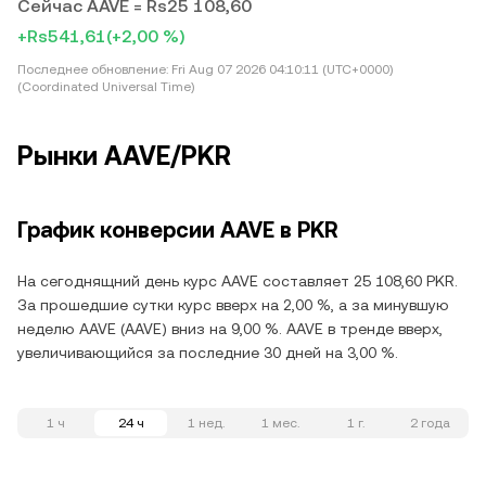
Сейчас AAVE = Rs25 108,60
+Rs541,61
(+2,00 %)
Последнее обновление:
Fri Aug 07 2026 04:10:11 (UTC+0000)
(Coordinated Universal Time)
Рынки AAVE/PKR
График конверсии AAVE в PKR
На сегоднящний день курс AAVE составляет 25 108,60 PKR.
За прошедшие сутки курс вверх на 2,00 %, а за минувшую
неделю AAVE (AAVE) вниз на 9,00 %. AAVE в тренде вверх,
увеличивающийся за последние 30 дней на 3,00 %.
1 ч
24 ч
1 нед.
1 мес.
1 г.
2 года