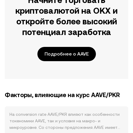
Начните торговать
криптовалютой на OKX и
откройте более высокий
потенциал заработка
Подробнее о AAVE
Факторы, влияющие на курс AAVE/PKR
На conversion rate AAVE/PKR влияют как особенности
токеномики AAVE, так и условия на макро- и
микроуровне. Со стороны предложения AAVE имеет