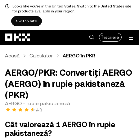
Looks like you're in the United States. Switch to the United States site
for products available in your region.
Switch site
Săriți la conținutul principal
Înscriere
Acasă
Calculator
AERGO în PKR
AERGO/PKR: Convertiți AERGO
(AERGO) în rupie pakistaneză
(PKR)
AERGO - rupie pakistaneză
4,3
Cât valorează 1 AERGO în rupie
pakistaneză?