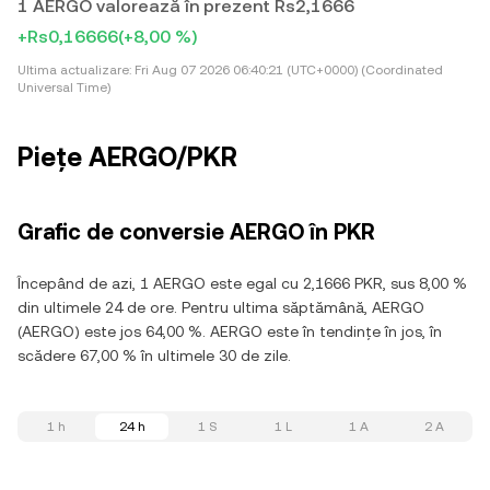
1 AERGO valorează în prezent Rs2,1666
+Rs0,16666
(+8,00 %)
Ultima actualizare:
Fri Aug 07 2026 06:40:21 (UTC+0000) (Coordinated
Universal Time)
Piețe AERGO/PKR
Grafic de conversie AERGO în PKR
Începând de azi, 1 AERGO este egal cu 2,1666 PKR, sus 8,00 %
din ultimele 24 de ore. Pentru ultima săptămână, AERGO
(AERGO) este jos 64,00 %. AERGO este în tendințe în jos, în
scădere 67,00 % în ultimele 30 de zile.
1 h
24 h
1 S
1 L
1 A
2 A