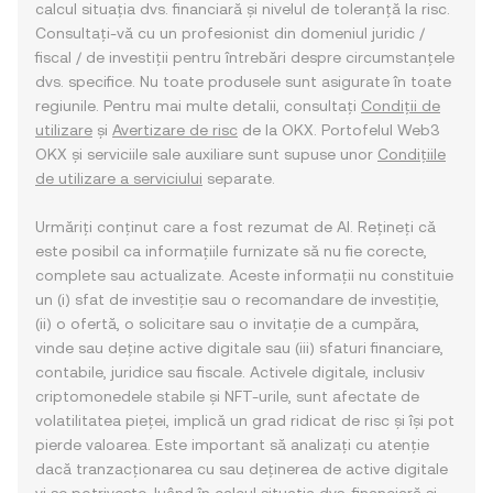
calcul situația dvs. financiară și nivelul de toleranță la risc.
Consultați-vă cu un profesionist din domeniul juridic /
fiscal / de investiții pentru întrebări despre circumstanțele
dvs. specifice. Nu toate produsele sunt asigurate în toate
regiunile. Pentru mai multe detalii, consultați
Condiții de
utilizare
și
Avertizare de risc
de la OKX. Portofelul Web3
OKX și serviciile sale auxiliare sunt supuse unor
Condițiile
de utilizare a serviciului
separate.
Urmăriți conținut care a fost rezumat de AI. Rețineți că
este posibil ca informațiile furnizate să nu fie corecte,
complete sau actualizate. Aceste informații nu constituie
un (i) sfat de investiție sau o recomandare de investiție,
(ii) o ofertă, o solicitare sau o invitație de a cumpăra,
vinde sau deține active digitale sau (iii) sfaturi financiare,
contabile, juridice sau fiscale. Activele digitale, inclusiv
criptomonedele stabile și NFT-urile, sunt afectate de
volatilitatea pieței, implică un grad ridicat de risc și își pot
pierde valoarea. Este important să analizați cu atenție
dacă tranzacționarea cu sau deținerea de active digitale