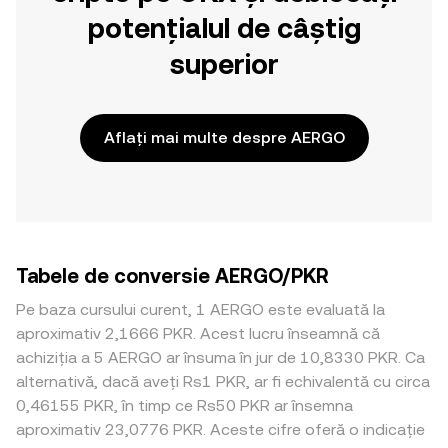
potențialul de câștig
superior
Aflați mai multe despre AERGO
Tabele de conversie AERGO/PKR
Pe baza cursului curent, 1 AERGO este evaluată la
aproximativ 2,1666 PKR. Acest lucru înseamnă că
achiziția a 5 AERGO ar însuma în jur de 10,8330 PKR. Ca
alternativă, dacă aveți Rs1 PKR, ar fi echivalentă cu circa
0,46155 PKR, în timp ce Rs50 PKR ar însemna
aproximativ 23,0776 PKR. Aceste cifre oferă o indicație