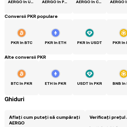
AERGO în USD
AERGO în PHP
AERGO în CNY
Conversii PKR populare
PKR în BTC
PKR în ETH
PKR în USDT
PKR în
Alte conversii PKR
BTC în PKR
ETH în PKR
USDT în PKR
BNB în
Ghiduri
Aflați cum puteți să cumpărați
Verificați prețu
AERGO