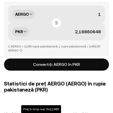
AERGO
PKR
1 AERGO = 2,166 rupie pakistaneză, 1 rupie pakistaneză = 0,46155
AERGO
Convertiți AERGO în PKR
Statistici de preț AERGO (AERGO) în rupie
pakistaneză (PKR)
Preț în timp real: Rs2,1666