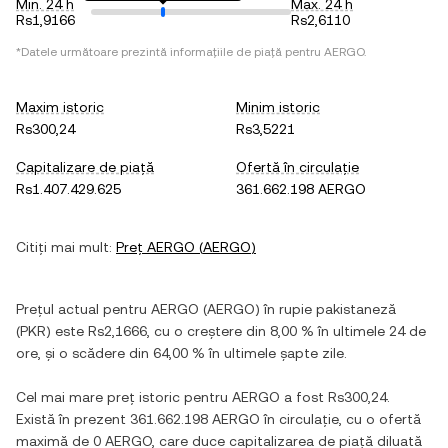
Min. 24 h
Max. 24 h
Rs1,9166
Rs2,6110
*Datele următoare prezintă informațiile de piață pentru
AERGO
.
Maxim istoric
Minim istoric
Rs300,24
Rs3,5221
Capitalizare de piață
Ofertă în circulație
Rs1.407.429.625
361.662.198 AERGO
Citiți mai mult:
Preț
AERGO
(
AERGO
)
Prețul actual pentru
AERGO
(
AERGO
) în
rupie pakistaneză
(
PKR
) este
Rs2,1666
, cu
o creștere
din
8,00 %
în ultimele 24 de
ore, și
o scădere
din
64,00 %
în ultimele șapte zile.
Cel mai mare preț istoric pentru
AERGO
a fost
Rs300,24
.
Există în prezent
361.662.198 AERGO
în circulație, cu o ofertă
maximă de
0 AERGO
, care duce capitalizarea de piață diluată