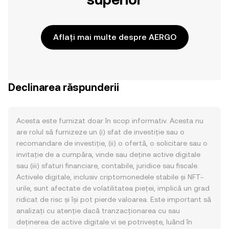
Aflați mai multe despre AERGO
Declinarea răspunderii
Acesta este furnizat doar în scop informativ. Acesta nu
are rolul să furnizeze un (i) sfat de investiție sau o
recomandare de investiție, (ii) o ofertă, o solicitare sau o
invitație de a cumpăra, vinde sau deține active digitale
sau (iii) sfaturi financiare, contabile, juridice sau fiscale.
Activele digitale, inclusiv criptomonedele stabile și NFT-
urile, sunt afectate de volatilitatea pieței, implică un grad
ridicat de risc și își pot pierde valoarea. Este important să
analizați cu atenție dacă tranzacționarea cu sau
deținerea de active digitale vi se potrivește, luând în