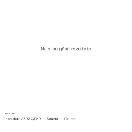
Nu s-au găsit rezultate
-- ~ --
Închidere AERGO/PKR: --
Scăzut: --
Ridicat: --