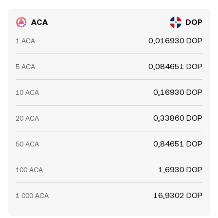
расхождения в ACA/DOP conversion rate сохраняются.
дисбалансы в пулах ликвидности на DEX Polkadot: все
это добавляет волатильности поверх
ACA
DOP
фундаментальных драйверов и отражается в текущем
ACA/DOP conversion rate.
0,016930 DOP
1 ACA
0,084651 DOP
5 ACA
0,16930 DOP
10 ACA
0,33860 DOP
20 ACA
0,84651 DOP
50 ACA
1,6930 DOP
100 ACA
16,9302 DOP
1 000 ACA