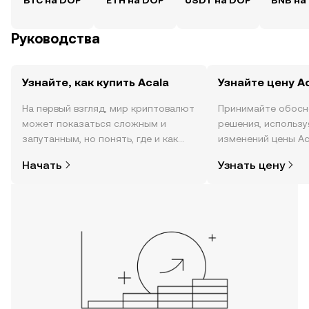
BTC на DOP
ETH на DOP
USDT на DOP
BNB на
Руководства
Узнайте, как купить Acala
Узнайте цену A
На первый взгляд, мир криптовалют
Принимайте обосн
может показаться сложным и
решения, использ
запутанным, но понять, где и как
изменений цены Ac
покупать криптовалюту, совсем не
времени, данные о
Начать
Узнать цену
так сложно. Начните исследовать
сообществе, новос
мир криптовалют в мобильном
другое.
приложении OKX или прямо здесь,
на сайте.