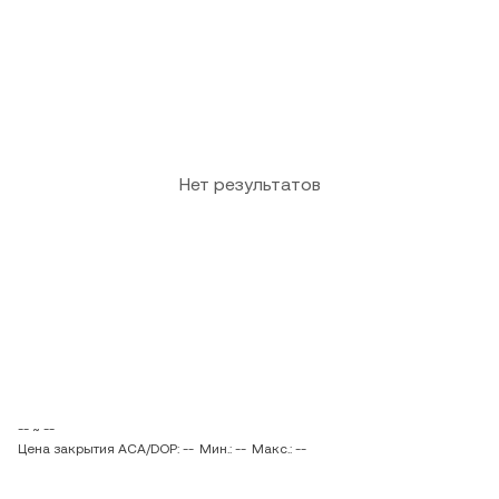
Нет результатов
-- ~ --
Цена закрытия ACA/DOP: --
Мин.: --
Макс.: --