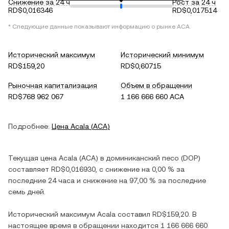
Снижение за 24 ч
Рост за 24 ч
RD$0,016346
RD$0,017514
* Следующие данные показывают информацию о рынке
ACA
.
Исторический максимум
Исторический минимум
RD$159,20
RD$0,60715
Рыночная капитализация
Объем в обращении
RD$768 962 067
1 166 666 660 ACA
Подробнее:
Цена
Acala
(
ACA
)
Текущая цена
Acala
(
ACA
) в
доминиканский песо
(
DOP
)
составляет
RD$0,016930
, c
снижение
на
0,00 %
за
последние 24 часа и
снижение
на
97,00 %
за последние
семь дней.
Исторический максимум
Acala
составил
RD$159,20
. В
настоящее время в обращении находится
1 166 666 660