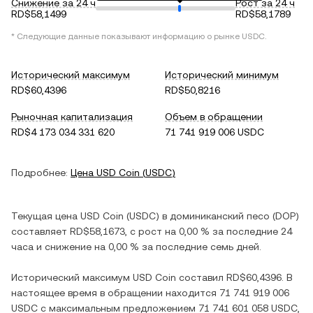
Снижение за 24 ч
Рост за 24 ч
RD$58,1499
RD$58,1789
* Следующие данные показывают информацию о рынке
USDC
.
Исторический максимум
Исторический минимум
RD$60,4396
RD$50,8216
Рыночная капитализация
Объем в обращении
RD$4 173 034 331 620
71 741 919 006 USDC
Подробнее:
Цена
USD Coin
(
USDC
)
Текущая цена
USD Coin
(
USDC
) в
доминиканский песо
(
DOP
)
составляет
RD$58,1673
, c
рост
на
0,00 %
за последние 24
часа и
снижение
на
0,00 %
за последние семь дней.
Исторический максимум
USD Coin
составил
RD$60,4396
. В
настоящее время в обращении находится
71 741 919 006
USDC
с максимальным предложением
71 741 601 058 USDC
,