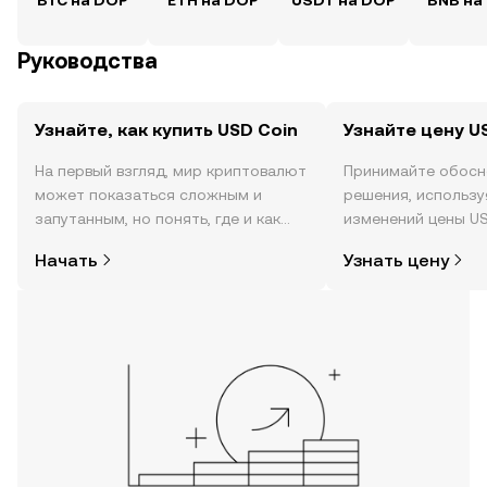
BTC на DOP
ETH на DOP
USDT на DOP
BNB на
Руководства
Узнайте, как купить USD Coin
Узнайте цену U
На первый взгляд, мир криптовалют
Принимайте обосн
может показаться сложным и
решения, использ
запутанным, но понять, где и как
изменений цены US
покупать криптовалюту, совсем не
реальном времени,
Начать
Узнать цену
так сложно. Начните исследовать
настроениях в соо
мир криптовалют в мобильном
новости и многое 
приложении OKX или прямо здесь,
на сайте.