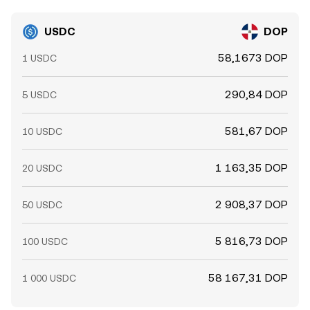
песо через криптоплощадки. Технические факторы
включают деривативную динамику: ставки
USDC
DOP
фондирования по perpetual‑контрактам, расчет и
экспирации опционов, маржинальные требования в
58,1673 DOP
1 USDC
USDC и связанные с этим капитальные потоки.
Крупные ончейн‑события — массовые минты/бёрны
290,84 DOP
5 USDC
USDC, перемещения «китов» между биржами и
кошельками — способны краткосрочно менять
дисбаланс спроса и предложения. Все это
581,67 DOP
10 USDC
накладывается на ликвидность конкретных площадок
и формирует наблюдаемый USDC/DOP conversion rate.
1 163,35 DOP
20 USDC
2 908,37 DOP
50 USDC
5 816,73 DOP
100 USDC
58 167,31 DOP
1 000 USDC