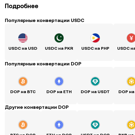
Подробнее
Популярные конвертации USDC
USDC на USD
USDC на PKR
USDC на PHP
USDC н
Популярные конвертации DOP
DOP на BTC
DOP на ETH
DOP на USDT
DOP на
Другие конвертации DOP