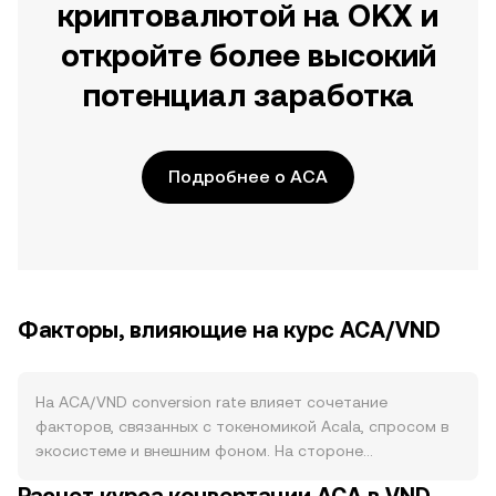
криптовалютой на OKX и
откройте более высокий
потенциал заработка
Подробнее о ACA
Факторы, влияющие на курс ACA/VND
На ACA/VND conversion rate влияет сочетание
факторов, связанных с токеномикой Acala, спросом в
экосистеме и внешним фоном. На стороне
предложения важны механики выпуска и изъятия ACA