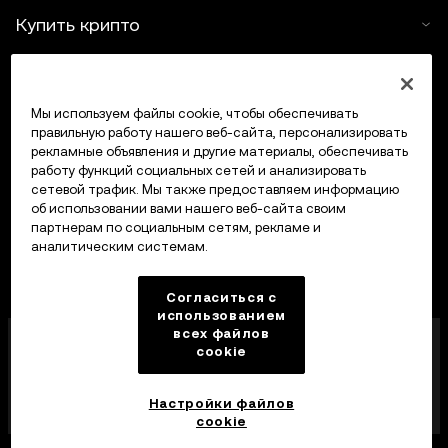
Купить крипто
Крипто-калькулятор
Мы используем файлы cookie, чтобы обеспечивать
Трейдинг
правильную работу нашего веб-сайта, персонализировать
рекламные объявления и другие материалы, обеспечивать
работу функций социальных сетей и анализировать
сетевой трафик. Мы также предоставляем информацию
об использовании вами нашего веб-сайта своим
партнерам по социальным сетям, рекламе и
аналитическим системам.
Согласиться с
использованием
всех файлов
Компания OKX Europe Limited, работающая под
cookie
торговой маркой OKX, получила лицензию
поставщика услуг в сфере криптоактивов от MFSA
в соответствии со статьей 28 Закона о рынках
Настройки файлов
криптоактивов (глава 647 Свода законов Мальты).
cookie