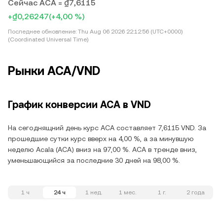
Сейчас ACA = ₫7,6115
+₫0,26247
(+4,00 %)
Последнее обновление:
Thu Aug 06 2026 22:12:56 (UTC+0000)
(Coordinated Universal Time)
Рынки ACA/VND
График конверсии ACA в VND
На сегоднящний день курс ACA составляет 7,6115 VND. За
прошедшие сутки курс вверх на 4,00 %, а за минувшую
неделю Acala (ACA) вниз на 97,00 %. ACA в тренде вниз,
уменьшающийся за последние 30 дней на 98,00 %.
1 ч
24 ч
1 нед.
1 мес.
1 г.
2 года