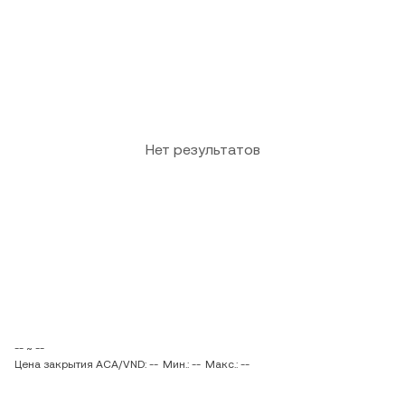
Нет результатов
-- ~ --
Цена закрытия ACA/VND: --
Мин.: --
Макс.: --