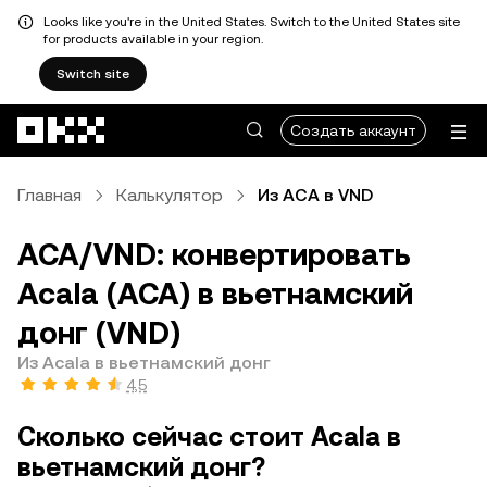
Looks like you're in the United States. Switch to the United States site
for products available in your region.
Switch site
Перейти к основному контенту
Создать аккаунт
Главная
Калькулятор
Из ACA в VND
ACA/VND: конвертировать
Acala (ACA) в вьетнамский
донг (VND)
Из Acala в вьетнамский донг
4,5
Сколько сейчас стоит Acala в
вьетнамский донг?