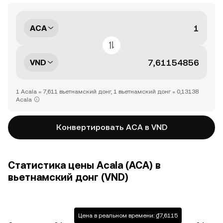
ACA
VND
1 Acala = 7,611 вьетнамский донг, 1 вьетнамский донг = 0,13138
Acala
Конвертировать ACA в VND
Статистика цены Acala (ACA) в
вьетнамский донг (VND)
Цена в реальном времени: ₫7,6115