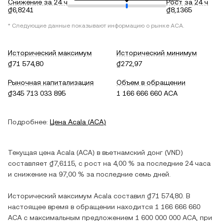
Снижение за 24 ч
Рост за 24 ч
₫6,8241
₫8,1365
* Следующие данные показывают информацию о рынке
ACA
.
Исторический максимум
Исторический минимум
₫71 574,80
₫272,97
Рыночная капитализация
Объем в обращении
₫345 713 033 895
1 166 666 660 ACA
Подробнее:
Цена
Acala
(
ACA
)
Текущая цена
Acala
(
ACA
) в
вьетнамский донг
(
VND
)
составляет
₫7,6115
, c
рост
на
4,00 %
за последние 24 часа
и
снижение
на
97,00 %
за последние семь дней.
Исторический максимум
Acala
составил
₫71 574,80
. В
настоящее время в обращении находится
1 166 666 660
ACA
с максимальным предложением
1 600 000 000 ACA
, при