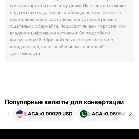
волатильности и высокому риску. Их стоимость может
падать вплоть до полного обесценивания. Оцените
свое финансовое состояние, допустимые риски и
тщательно обдумайте, подходит ли вам торговля или
владение цифровыми активами. За подробной
консультацией обращайтесь к специалистам по
юридической, налоговой и инвестиционной
деятельности.
Популярные валюты для конвертации
1 ACA
в
0,00029 USD
1 ACA
в
0,080548 PKR