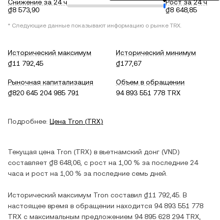
Снижение за 24 ч
Рост за 24 ч
₫8 573,90
₫8 648,85
* Следующие данные показывают информацию о рынке
TRX
.
Исторический максимум
Исторический минимум
₫11 792,45
₫177,67
Рыночная капитализация
Объем в обращении
₫820 645 204 985 791
94 893 551 778 TRX
Подробнее:
Цена
Tron
(
TRX
)
Текущая цена
Tron
(
TRX
) в
вьетнамский донг
(
VND
)
составляет
₫8 648,06
, c
рост
на
1,00 %
за последние 24
часа и
рост
на
1,00 %
за последние семь дней.
Исторический максимум
Tron
составил
₫11 792,45
. В
настоящее время в обращении находится
94 893 551 778
TRX
с максимальным предложением
94 895 628 294 TRX
,