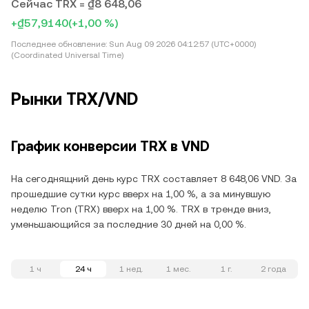
Сейчас TRX = ₫8 648,06
+₫57,9140
(+1,00 %)
Последнее обновление:
Sun Aug 09 2026 04:12:57 (UTC+0000)
(Coordinated Universal Time)
Рынки TRX/VND
График конверсии TRX в VND
На сегоднящний день курс TRX составляет 8 648,06 VND. За
прошедшие сутки курс вверх на 1,00 %, а за минувшую
неделю Tron (TRX) вверх на 1,00 %. TRX в тренде вниз,
уменьшающийся за последние 30 дней на 0,00 %.
1 ч
24 ч
1 нед.
1 мес.
1 г.
2 года