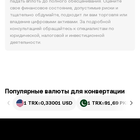
падать вплоть до полного обесценивания. Оцените
свое финансовое состояние, допустимые риски и
тщательно обдумайте, подходит ли вам торговля или
владение цифровыми активами. За подробной
консультацией обращайтесь к специалистам по
юридической, налоговой и инвестиционной
деятельности.
Популярные валюты для конвертации
1 TRX
в
0,33001 USD
1 TRX
в
91,69 PKR