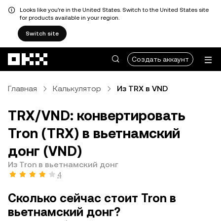
Looks like you're in the United States. Switch to the United States site
for products available in your region.
Switch site
Перейти к основному контенту
Создать аккаунт
Главная
Калькулятор
Из TRX в VND
TRX/VND: конвертировать
Tron (TRX) в вьетнамский
донг (VND)
Из Tron в вьетнамский донг
4
Сколько сейчас стоит Tron в
вьетнамский донг?