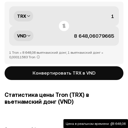
TRX
VND
1 Tron = 8 648,06 вьетнамский донг, 1 вьетнамский донг =
0,00011563 Tron
Конвертировать TRX в VND
Статистика цены Tron (TRX) в
вьетнамский донг (VND)
Цена в реальном времени: ₫8 648,06