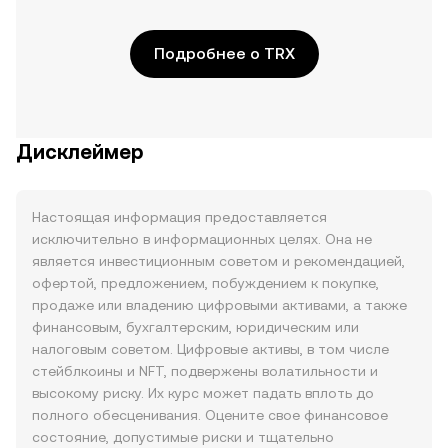
Подробнее о TRX
Дисклеймер
Настоящая информация предоставляется
исключительно в информационных целях. Она не
является инвестиционным советом и рекомендацией,
офертой, предложением, побуждением к покупке,
продаже или владению цифровыми активами, а также
финансовым, бухгалтерским, юридическим или
налоговым советом. Цифровые активы, в том числе
стейблкоины и NFT, подвержены волатильности и
высокому риску. Их курс может падать вплоть до
полного обесценивания. Оцените свое финансовое
состояние, допустимые риски и тщательно