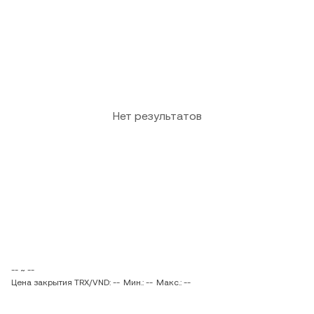
Нет результатов
-- ~ --
Цена закрытия TRX/VND: --
Мин.: --
Макс.: --