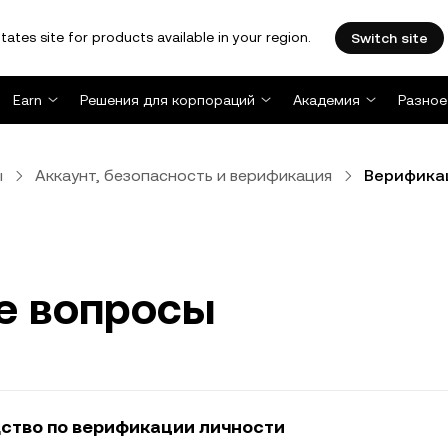
tates site for products available in your region.
Switch site
Earn
Решения для корпораций
Академия
Разное
ы
Аккаунт, безопасность и верификация
Верифика
е вопросы
ство по верификации личности