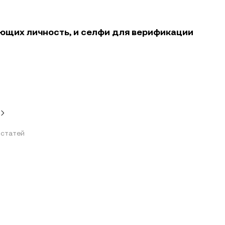
ющих личность, и селфи для верификации
статей