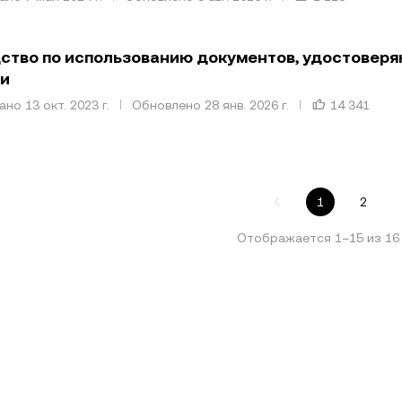
ство по использованию документов, удостоверя
ти
но 13 окт. 2023 г.
Обновлено 28 янв. 2026 г.
14 341
1
2
Отображается
1
–
15
из
16