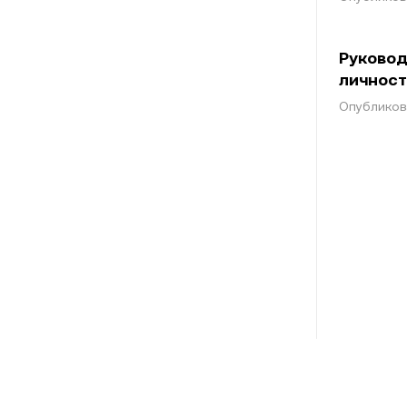
Руковод
личнос
Опубликова