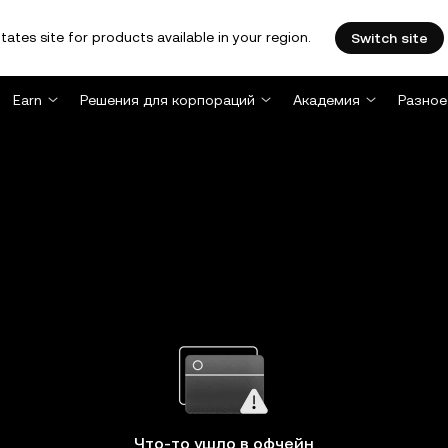
tates site for products available in your region.
Switch site
Earn
Решения для корпораций
Академия
Разное
Что-то ушло в офчейн