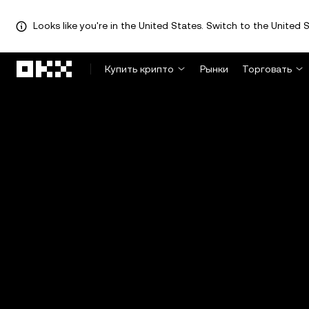
Looks like you're in the United States. Switch to the United S
Перейти к основному контенту
Купить крипто
Рынки
Торговать