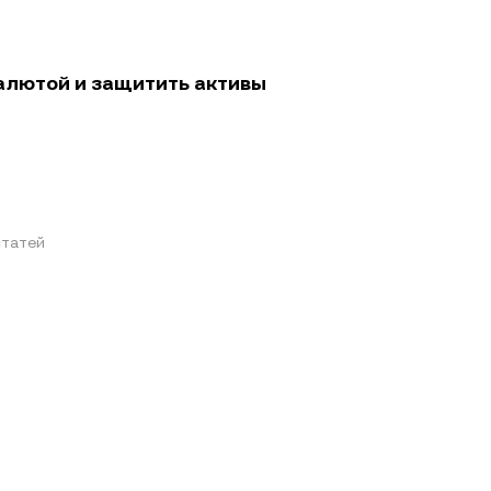
алютой и защитить активы
татей