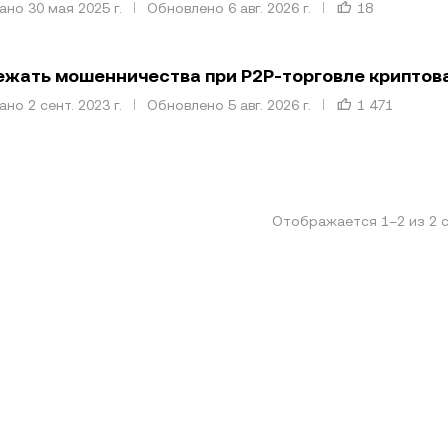
но 30 мая 2025 г.
Обновлено 6 авг. 2026 г.
18
ежать мошенничества при P2P-торговле криптов
но 2 сент. 2023 г.
Обновлено 5 авг. 2026 г.
1 471
Отображается
1
–
2
из
2
с