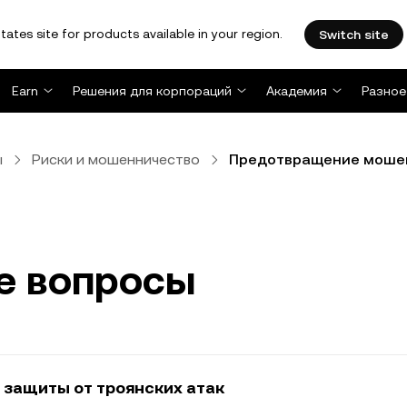
tates site for products available in your region.
Switch site
Earn
Решения для корпораций
Академия
Разное
ы
Риски и мошенничество
Предотвращение моше
е вопросы
защиты от троянских атак