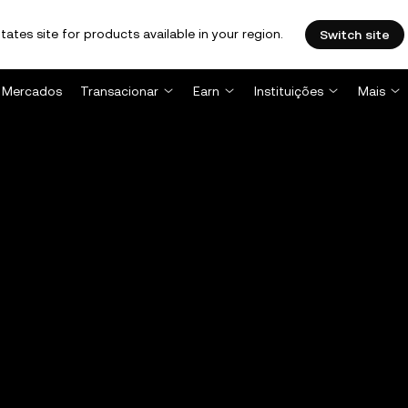
tates site for products available in your region.
Switch site
Mercados
Transacionar
Earn
Instituições
Mais