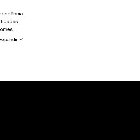
spondência
ntidades
Expandir
indo os de
a e risco.
 Todos os
ção de
uaisquer
ções
idas pela