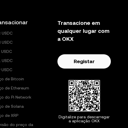
itários
ansacionar
Transacione em
 Podes
qualquer lugar com
C USDC
urjam ou
a OKX
H USDC
 USDC
L USDC
Registar
P USDC
ço de Bitcoin
ço de Ethereum
ço do Pi Network
ço de Solana
ço de XRP
Digitalize para descarregar
a aplicação OKX
visão do preço da