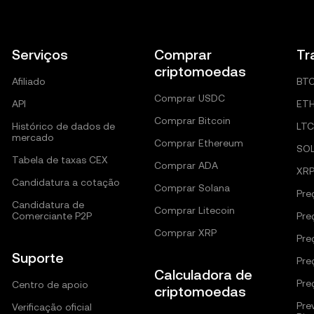
/vendedor.
cação, agentes de caução, prestadores de pagamentos, depos
Serviços
Comprar
Tr
em quaisquer transações de serviços de trading P2P da OKX.
criptomoedas
Afiliado
BT
ros. A OKX não será responsável por quaisquer perdas que s
Comprar USDC
API
ET
Comprar Bitcoin
Histórico de dados de
LTC
mercado
Comprar Ethereum
SO
Tabela de taxas CEX
Comprar ADA
XR
Candidatura a cotação
Comprar Solana
Pre
Candidatura de
Comprar Litecoin
Comerciante P2P
Pre
Comprar XRP
Pre
Suporte
Pre
Calculadora de
Pre
Centro de apoio
criptomoedas
Pre
Verificação oficial