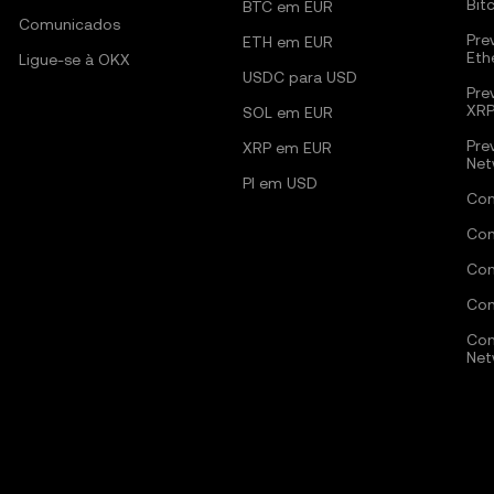
Bit
BTC em EUR
Comunicados
Pre
ETH em EUR
Eth
Ligue-se à OKX
USDC para USD
Pre
XR
SOL em EUR
Pre
XRP em EUR
Net
PI em USD
Com
Com
Com
Com
Com
Net