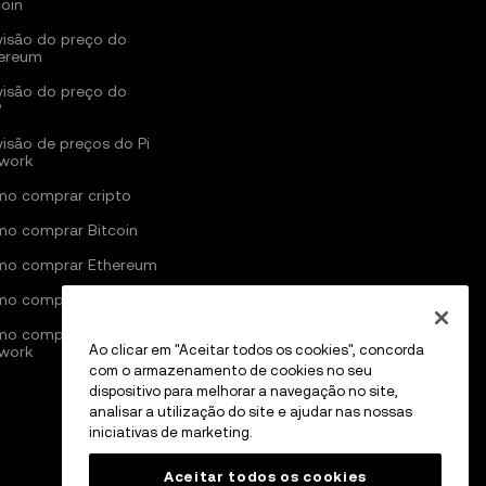
coin
visão do preço do
ereum
visão do preço do
P
visão de preços do Pi
work
o comprar cripto
o comprar Bitcoin
o comprar Ethereum
o comprar Solana
o comprar Pi
Ao clicar em "Aceitar todos os cookies", concorda
work
com o armazenamento de cookies no seu
dispositivo para melhorar a navegação no site,
analisar a utilização do site e ajudar nas nossas
iniciativas de marketing.
Aceitar todos os cookies