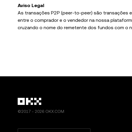
Aviso Legal
As transações P2P (peer-to-peer) são transações e
entre o comprador e o vendedor na nossa plataforma
cruzando o nome do remetente dos fundos com o nome do titular da conta. O v
correspondem antes de libertar os tokens na plataforma P2P da OKX. A OKX não efetua
partes na transação P2P.
A utilização dos serviços de trading P2P da OKX e d
terceiros) incluídos ou acessíveis a partir dos servi
A única responsabilidade da OKX é facilitar o proce
pagamentos são finais após a conclusão, exceto se a 
resolver qualquer litígio ou reclamação resultante
perdas que possam resultar ou advir de um pagame
O comprador/vendedor pode entrar em contacto diret
©2017 - 2026 OKX.COM
adicionais para concluir a transação e/ou o pagamento. Essas comunicações ou trocas de informações podem te
fora da Plataforma. Estas comunicações entre o uti
OKX. A OKX não será responsável por quaisquer perdas em que o utilizador possa incorrer decorrentes ou resultantes de