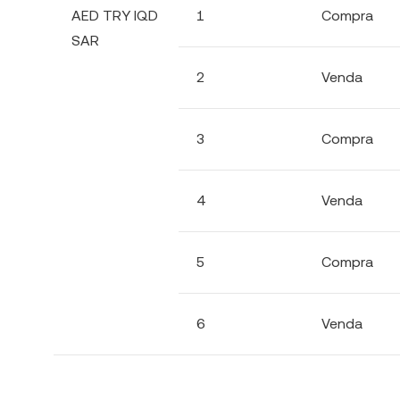
AED TRY IQD
1
Compra
SAR
2
Venda
3
Compra
4
Venda
5
Compra
6
Venda