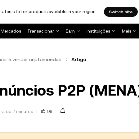
tates site for products available in your region.
Switch site
Mercados
Transacionar
Earn
Instituições
Mais
rar e vender criptomoedas
Artigo
anúncios P2P (MENA
ura de 2 minutos
96