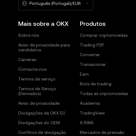
Português (Portugal)/EUR
tais comunicações entre o utilizador e o comprador
Terceiros, como prestadores de serviços de verifi
Mais sobre a OKX
Produtos
e/ou parceiros bancários, podem estar envolvidos 
Sobre nós
Comprar criptomoedas
estar sujeito aos termos e condições desses tercei
resultem de terceiros.
Aviso de privacidade para
Trading P2P
candidatos
Converter
Carreiras
Transacionar
Contacte-nos
Earn
Termos de serviço
Bots de trading
Termos de Serviço
(Derivados)
Todas as criptomoedas
Aviso de privacidade
Academia
Divulgações da OKX EU
TradingView
Divulgações do OEM
X-RWA
Conflitos de divulgação
Mercados de previsão