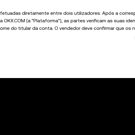
fetuadas diretamente entre dois utilizadores. Após a corre
 OKX.COM (a "Plataforma"), as partes verificam as suas ide
endedor deve confirmar que os nomes
 esta verificação em nome das
e todas as informações, materiais e outros conteúdos (inclu
ços de trading P2P da OKX é feita exclusivamente por tua cont
sso de transação de ativos de cripto/digitais na Plataforma.
lei exigir o contrário. A OKX não tem o direito nem a obriga
 de um pagamento efetuado. A OKX não será responsável por q
nto efetuado.
o contigo para verificar a tua identidade ou obter informa
r lugar
lizador e o comprador/vendedor não são controladas nem ger