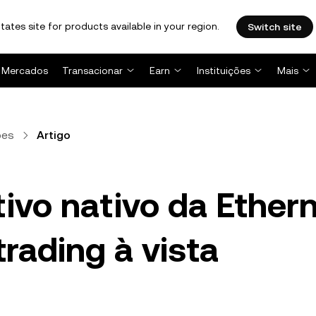
tates site for products available in your region.
Switch site
Mercados
Transacionar
Earn
Instituições
Mais
ões
Artigo
tivo nativo da Ethern
trading à vista