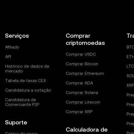
Serviços
Comprar
Tr
criptomoedas
Afiliado
BT
Comprar USDC
API
ET
Comprar Bitcoin
Histórico de dados de
LTC
mercado
Comprar Ethereum
SO
Tabela de taxas CEX
Comprar ADA
XR
Candidatura a cotação
Comprar Solana
Pre
Candidatura de
Comprar Litecoin
Comerciante P2P
Pre
Comprar XRP
Pre
Suporte
Pre
Calculadora de
Pre
Centro de apoio