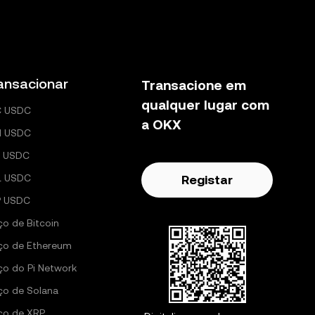
ansacionar
Transacione em
qualquer lugar com
C USDC
a OKX
H USDC
 USDC
L USDC
Registar
P USDC
ço de Bitcoin
ço de Ethereum
ço do Pi Network
ço de Solana
ço de XRP