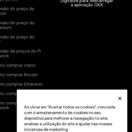
Digitalize para descarregar
a aplicação OKX
visão do preço da
coin
visão do preço do
ereum
visão do preço do
P
visão de preços do Pi
work
o comprar cripto
o comprar Bitcoin
o comprar Ethereum
o comprar Solana
o comprar Pi
Ao clicar em "Aceitar todos os cookies", concorda
work
com o armazenamento de cookies no seu
dispositivo para melhorar a navegação no site,
analisar a utilização do site e ajudar nas nossas
iniciativas de marketing.