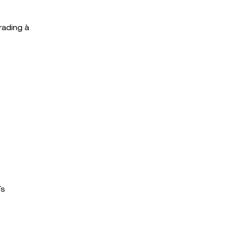
rading à
Ts