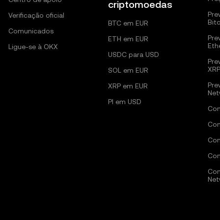
criptomoedas
Pre
Verificação oficial
Bit
BTC em EUR
Comunicados
Pre
ETH em EUR
Eth
Ligue-se à OKX
USDC para USD
Pre
XR
SOL em EUR
Pre
XRP em EUR
Net
PI em USD
Com
Com
Com
Com
Com
Net