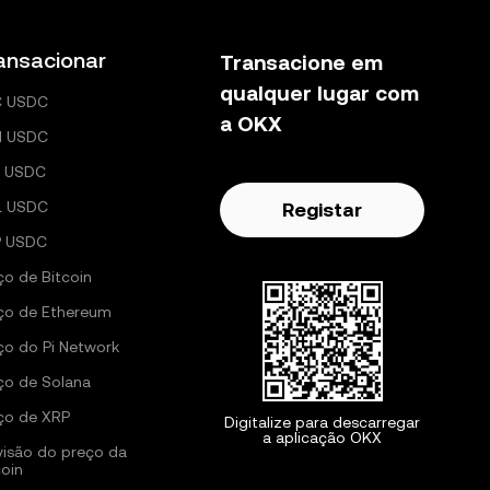
ansacionar
Transacione em
qualquer lugar com
C USDC
a OKX
H USDC
 USDC
L USDC
Registar
P USDC
ço de Bitcoin
ço de Ethereum
ço do Pi Network
ço de Solana
ço de XRP
Digitalize para descarregar
a aplicação OKX
visão do preço da
coin