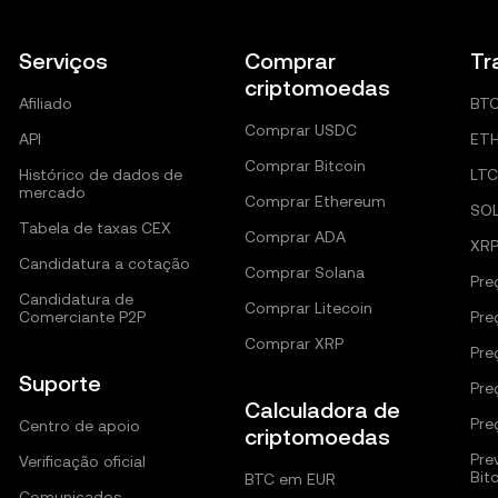
Serviços
Comprar
Tr
criptomoedas
Afiliado
BT
Comprar USDC
API
ET
Comprar Bitcoin
Histórico de dados de
LTC
mercado
Comprar Ethereum
SO
Tabela de taxas CEX
Comprar ADA
XR
Candidatura a cotação
Comprar Solana
Pre
Candidatura de
Comprar Litecoin
Comerciante P2P
Pre
Comprar XRP
Pre
Suporte
Pre
Calculadora de
Pre
Centro de apoio
criptomoedas
Pre
Verificação oficial
Bit
BTC em EUR
Comunicados