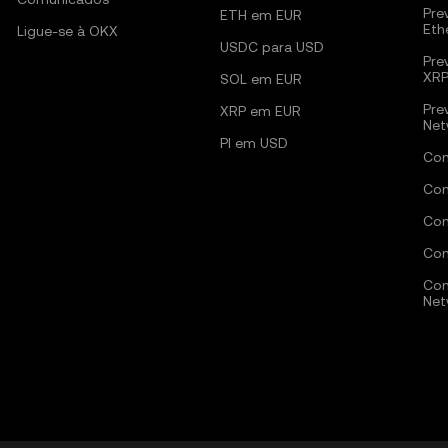
Pre
ETH em EUR
Eth
Ligue-se à OKX
USDC para USD
Pre
XR
SOL em EUR
Pre
XRP em EUR
Net
PI em USD
Com
Com
Com
Com
Com
Net