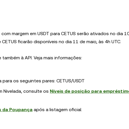
s com margem em USDT para CETUS serão ativados no dia 10
CETUS ficarão disponíveis no dia 11 de maio, às 4h UTC.
e também à API. Veja mais informações:
a para os seguintes pares: CETUS/USDT
m Nivelada, consulte os
Níveis de posição para empréstim
s da Poupança
após a listagem oficial.