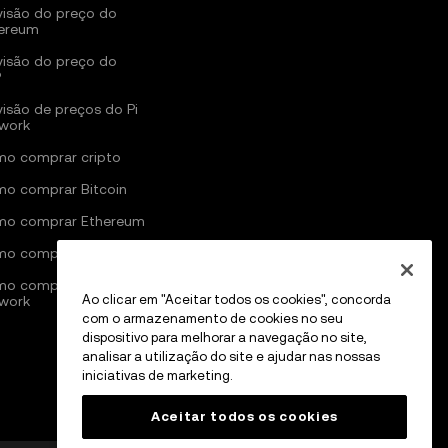
visão do preço do
ereum
visão do preço do
P
visão de preços do Pi
work
o comprar cripto
o comprar Bitcoin
o comprar Ethereum
o comprar Solana
o comprar Pi
Ao clicar em "Aceitar todos os cookies", concorda
work
com o armazenamento de cookies no seu
dispositivo para melhorar a navegação no site,
analisar a utilização do site e ajudar nas nossas
iniciativas de marketing.
Aceitar todos os cookies