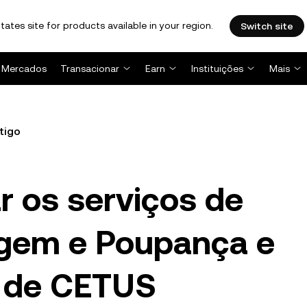
tates site for products available in your region.
Switch site
Mercados
Transacionar
Earn
Instituições
Mais
tigo
ar os serviços de
gem e Poupança e
s de CETUS