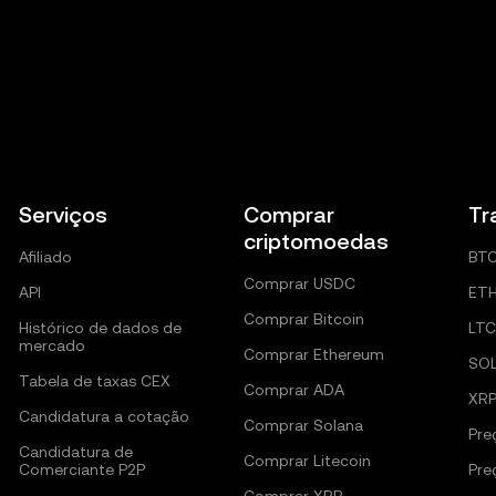
Serviços
Comprar
Tr
criptomoedas
Afiliado
BT
Comprar USDC
API
ET
Comprar Bitcoin
Histórico de dados de
LTC
mercado
Comprar Ethereum
SO
Tabela de taxas CEX
Comprar ADA
XR
Candidatura a cotação
Comprar Solana
Pre
Candidatura de
Comprar Litecoin
Comerciante P2P
Pre