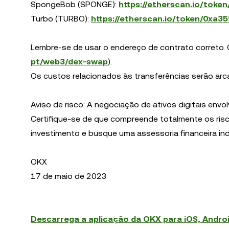
SpongeBob (SPONGE):
https://etherscan.io/to
Turbo (TURBO):
https://etherscan.io/token/0x
Lembre-se de usar o endereço de contrato correto.
pt/web3/dex-swap
).
Os custos relacionados às transferências serão arca
Aviso de risco: A negociação de ativos digitais envol
Certifique-se de que compreende totalmente os risco
investimento e busque uma assessoria financeira in
OKX
17 de maio de 2023
Descarrega a aplicação da OKX para iOS, Andro