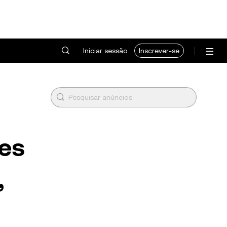
Iniciar sessão
Inscrever-se
res
,