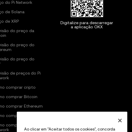
ço do Pi Network
ço de Solana
ço de XRP
Digitalize para descarregar
a aplicação OKX
visão do preço da
coin
visão do preço do
ereum
visão do preço do
P
visão de preços do Pi
work
o comprar cripto
o comprar Bitcoin
o comprar Ethereum
o comprar Solana
o comprar Pi
Ao clicar em "Aceitar todos os cookies", concorda
work