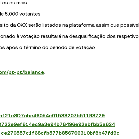
tos ou mais.
 de 5.000 votantes.
sito da OKX serão listados na plataforma assim que possível
ionado à votação resultará na desqualificação dos respetivo
os após o término do período de votação.
com/pt-pt/balance
.
146cf21e8D7cbe46054e01588207b51198729
922722e9ef614ec9a3e94b78496e92abfbb5a624
/0x1ce270557c1f68cfb577b856766310bf8b47fd9c