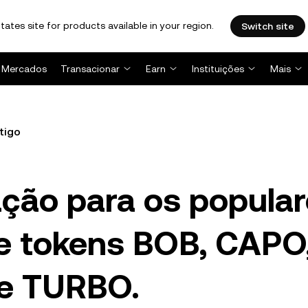
tates site for products available in your region.
Switch site
Mercados
Transacionar
Earn
Instituições
Mais
tigo
ção para os popula
e tokens BOB, CAPO
e TURBO.