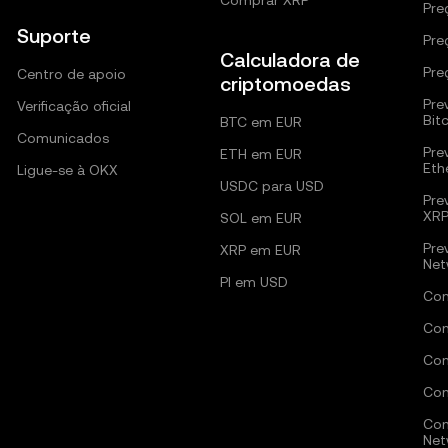
Comprar XRP
Pre
Suporte
Pre
Calculadora de
Pre
Centro de apoio
criptomoedas
Pre
Verificação oficial
Bit
BTC em EUR
Comunicados
Pre
ETH em EUR
Eth
Ligue-se à OKX
USDC para USD
Pre
XR
SOL em EUR
Pre
XRP em EUR
Net
PI em USD
Com
Com
Com
Com
Com
Net