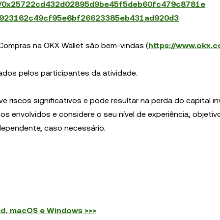
ken/0x25722cd432d02895d9be45f5deb60fc479c8781e
a35923162c49cf95e6bf26623385eb431ad920d3
 Compras na OKX Wallet são bem-vindas (
https://www.okx.
dos pelos participantes da atividade.
ve riscos significativos e pode resultar na perda do capital in
s envolvidos e considere o seu nível de experiência, objetiv
dependente, caso necessário.
id, macOS e Windows >>>