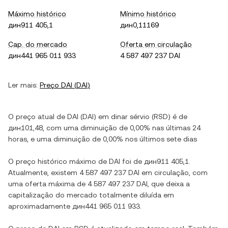
Máximo histórico
Mínimo histórico
дин911 405,1
дин0,11169
Cap. do mercado
Oferta em circulação
дин441 965 011 933
4 587 497 237 DAI
Ler mais:
Preço
DAI
(
DAI
)
O preço atual de
DAI
(
DAI
) em
dinar sérvio
(
RSD
) é de
дин101,48
, com
uma diminuição
de
0,00%
nas últimas 24
horas, e
uma diminuição
de
0,00%
nos últimos sete dias
O preço histórico máximo de
DAI
foi de
дин911 405,1
.
Atualmente, existem
4 587 497 237 DAI
em circulação, com
uma oferta máxima de
4 587 497 237 DAI
, que deixa a
capitalização do mercado totalmente diluída em
aproximadamente
дин441 965 011 933
.