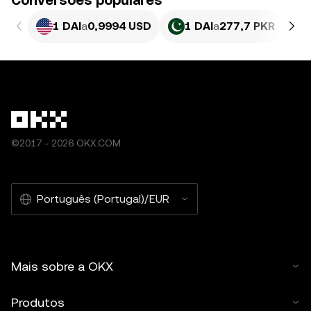
Conversões populares
1 DAI
a
0,9994 USD
1 DAI
a
277,7 PKR
©2017 - 2026 OKX.COM
Português (Portugal)/EUR
Mais sobre a OKX
Produtos