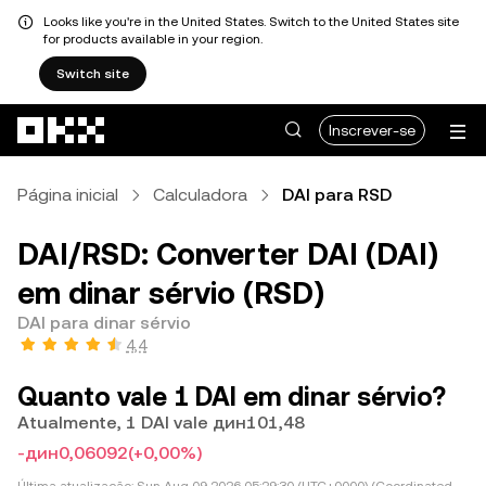
Looks like you're in the United States. Switch to the United States site
for products available in your region.
Switch site
Avançar para conteúdo principal
Inscrever-se
Página inicial
Calculadora
DAI para RSD
DAI/RSD: Converter DAI (DAI)
em dinar sérvio (RSD)
DAI para dinar sérvio
4,4
Quanto vale 1 DAI em dinar sérvio?
Atualmente, 1 DAI vale дин101,48
-дин0,06092
(+0,00%)