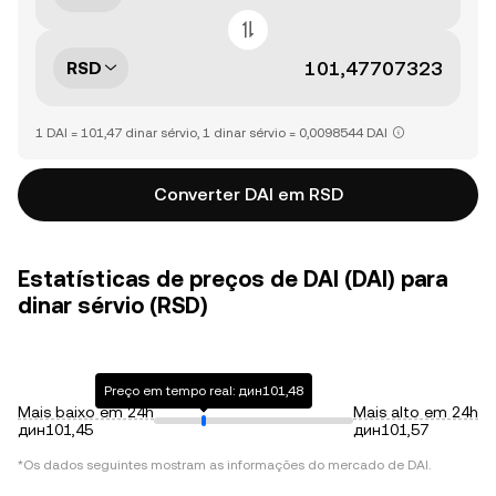
RSD
1 DAI = 101,47 dinar sérvio, 1 dinar sérvio = 0,0098544 DAI
Converter DAI em RSD
Estatísticas de preços de DAI (DAI) para
dinar sérvio (RSD)
Preço em tempo real: дин101,48
Mais baixo em 24h
Mais alto em 24h
дин101,45
дин101,57
*Os dados seguintes mostram as informações do mercado de
DAI
.