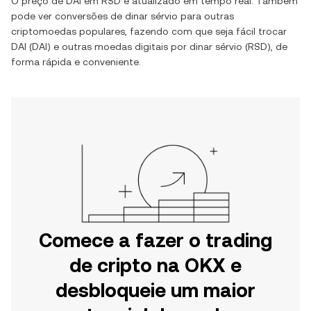
O preço de
DAI
em
RSD
é atualizado em tempo real. Também
pode ver conversões de
dinar sérvio
para outras
criptomoedas populares, fazendo com que seja fácil trocar
DAI
(
DAI
) e outras moedas digitais por
dinar sérvio
(
RSD
), de
forma rápida e conveniente.
Comece a fazer o trading
de cripto na OKX e
desbloqueie um maior