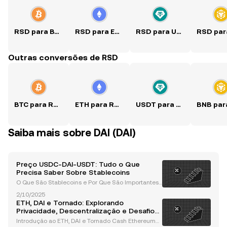
RSD para BTC
RSD para ETH
RSD para USDT
Outras conversões de RSD
BTC para RSD
ETH para RSD
USDT para RSD
Saiba mais sobre DAI (DAI)
Preço USDC-DAI-USDT: Tudo o Que
Precisa Saber Sobre Stablecoins
O Que São Stablecoins e Por Que São Importantes?
Stablecoins, como USDT , USDC e DAI , são uma cat
2/10/2025
egoria especializada de criptomoedas projetadas
ETH, DAI e Tornado: Explorando
para manter um valor estável. Ao contrário de cripto
Privacidade, Descentralização e Desafios
mo
Regulatórios no Mundo Cripto
Introdução ao ETH, DAI e Tornado Cash Ethereum