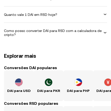
Quanto vale 1 DAI em RSD hoje?
Como posso converter DAI para RSD com a calculadora de
cripto?
Explorar mais
Conversões DAI populares
DAI para USD
DAI para PKR
DAI para PHP
DAI par
Conversões RSD populares