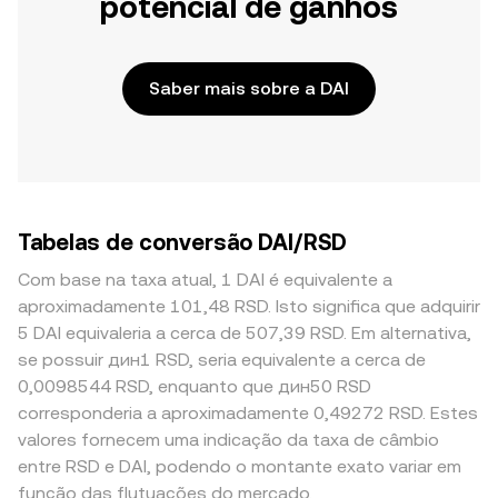
potencial de ganhos
Saber mais sobre a DAI
Tabelas de conversão DAI/RSD
Com base na taxa atual, 1 DAI é equivalente a
aproximadamente 101,48 RSD. Isto significa que adquirir
5 DAI equivaleria a cerca de 507,39 RSD. Em alternativa,
se possuir дин1 RSD, seria equivalente a cerca de
0,0098544 RSD, enquanto que дин50 RSD
corresponderia a aproximadamente 0,49272 RSD. Estes
valores fornecem uma indicação da taxa de câmbio
entre RSD e DAI, podendo o montante exato variar em
função das flutuações do mercado.