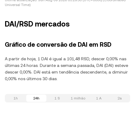
Última atualização:
Sun Aug 09 2026 05:29:30 (UTC+0000) (Coordinated
Universal Time)
DAI/RSD mercados
Gráfico de conversão de DAI em RSD
A partir de hoje, 1 DAI é igual a 101,48 RSD, descer 0,00% nas
últimas 24 horas. Durante a semana passada, DAI (DAI) esteve
descer 0,00%. DAI está em tendência descendente, a diminuir
0,00% nos últimos 30 dias.
1h
24h
1 S
1 milhão
1 A
2a