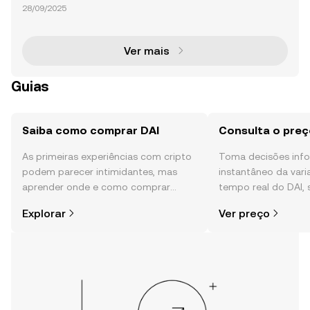
(ETH), DAI e Tornado Cash são componentes funda
28/09/2025
mentais do ecossistema de finanças descentraliza
das (DeFi), cada um com propósitos únicos. ETH é a
criptom
Ver mais
Guias
Saiba como comprar DAI
Consulta o preç
As primeiras experiências com cripto
Toma decisões in
podem parecer intimidantes, mas
instantâneo da var
aprender onde e como comprar
tempo real do DAI,
cripto é mais simples do que pensas.
comunidade, notícia
Explorar
Ver preço
Começa a tua viagem na aplicação
móvel da OKX ou aqui mesmo na
Web.