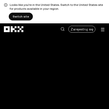
Looks like you're in the United States. Switch to the United States site
for products available in your region.
Switch site
Przejdź do głównej treści
Zarejestruj się