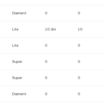
Diament
0
0
Lite
10 dni
10
Lite
0
0
Super
0
0
Super
0
0
Diament
0
0