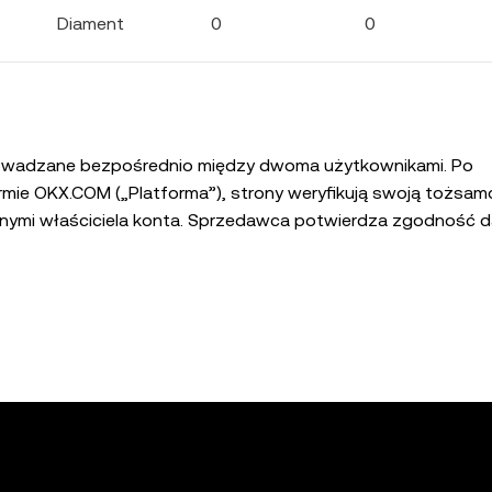
Diament
0
0
prowadzane bezpośrednio między dwoma użytkownikami. Po
mie OKX.COM („Platforma”), strony weryfikują swoją tożsa
edawca potwierdza zgodność danych
d wydaniem tokenów na platformie P2P OKX. OKX nie przeprowadza tej weryfikacji w imieniu stron transak
zystkich informacji, materiałów i innych treści (w tym stron
OKX P2P wyłącznie na własne ryzyko. OKX ponosi odpowied
rowymi na platformie. Wszystkie płatności są ostateczne po 
nie ma prawa ani obowiązku, aby rozwiązywać jakiekolwiek s
 ponosi jakiejkolwiek odpowiedzialności za jakiekolwiek stra
wiązane.