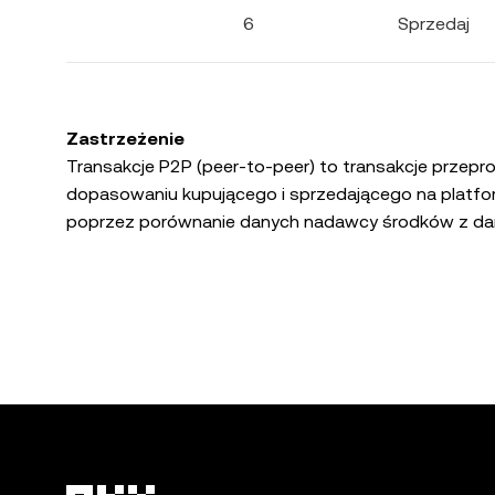
6
Sprzedaj
Zastrzeżenie
Transakcje P2P (peer-to-peer) to transakcje prze
dopasowaniu kupującego i sprzedającego na platfor
poprzez porównanie danych nadawcy środków z danymi właściciela konta. Sprz
prze
Użytkownik korzysta z usług handlowych OKX P2P i ws
zawartych lub dostępnych w usługach handlowych 
jedynie za obsługę procesu transakcji aktywami cyf
dokonaniu, chyba że prawo przewiduje inaczej. OKX 
roszczenia wynikające z dokonanej płatności. OKX nie
mogą wynikać z dokonanej płatności lub być z nią z