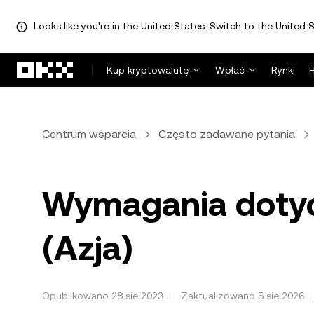
Looks like you're in the United States. Switch to the United S
Przejdź do głównej treści
Kup kryptowalutę
Wpłać
Rynki
Centrum wsparcia
Często zadawane pytania
Wymagania dotyc
(Azja)
Opublikowano 28 sie 2023
Zaktualizowano 5 sie 2026