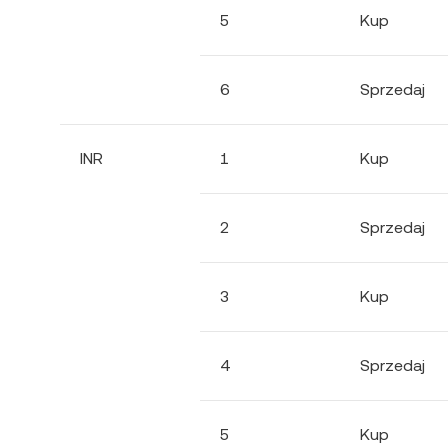
5
Kup
6
Sprzedaj
INR
1
Kup
2
Sprzedaj
3
Kup
4
Sprzedaj
5
Kup