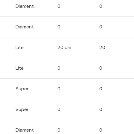
Diament
0
0
Diament
0
0
Lite
20 dni
20
Lite
0
0
Super
0
0
Super
0
0
Diament
0
0