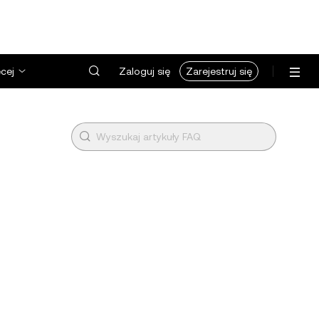
cej
Zaloguj się
Zarejestruj się