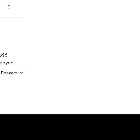
0
0
0
mość
cji P2P.
Poszerz
 trzecich)
zialność
ich
pory lub
ty, które