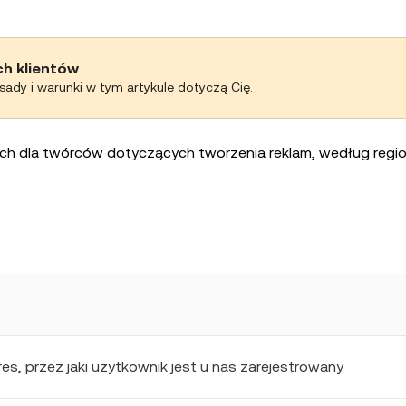
ch klientów
asady i warunki w tym artykule dotyczą Cię.
h dla twórców dotyczących tworzenia reklam, według regi
res, przez jaki użytkownik jest u nas zarejestrowany