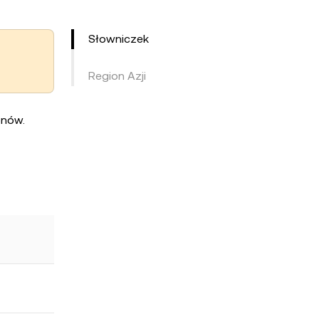
Słowniczek
Region Azji
onów.