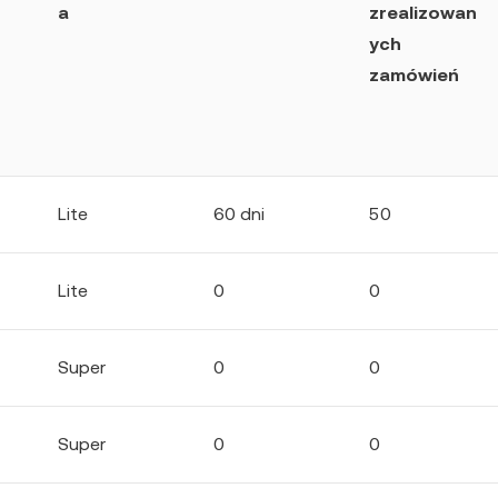
a
zrealizowan
ych
zamówień
Lite
60 dni
50
Lite
0
0
Super
0
0
Super
0
0