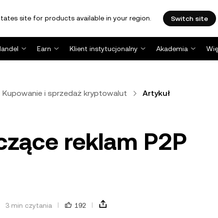
tates site for products available in your region.
Switch site
Handel
Earn
Klient instytucjonalny
Akademia
Wię
Kupowanie i sprzedaż kryptowalut
Artykuł
zące reklam P2P
3 min czytania
192