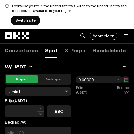
Looks like you're in the United States. Switch to the United States site
for products available in your region.
Switch site
Overslaan naar hoofdinhoud
Aanmelden
Converteren
Spot
X-Perps
Handelsbots
--
W/USDT
--
Kopen
Verkopen
0,000001
Prijs
Bedrag
Limiet
(USDT)
(W)
Prijs
(USDT)
Prijs
BBO
Bedrag
(W)