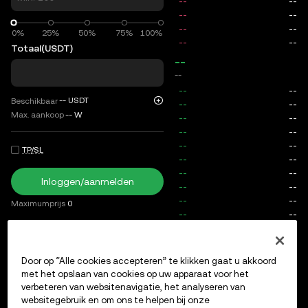
0%
0%
25%
50%
75%
100%
Totaal
(USDT)
--
--
--
USDT
Beschikbaar
Max. aankoop
--
W
TP/SL
Inloggen/aanmelden
Maximumprijs
0
Kosten
Door op “Alle cookies accepteren” te klikken gaat u akkoord
Openstaande orders
Ordergeschiedenis
Openstaande po
met het opslaan van cookies op uw apparaat voor het
verbeteren van websitenavigatie, het analyseren van
websitegebruik en om ons te helpen bij onze