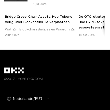
31 jul 2026
© 2025 OKX. Dit artikel kan in zijn geheel worden
gereproduceerd of verspreid, en het is toegestaan om
Bridge Cross-Chain Assets: Hoe Tokens
De OTC-strategie 
fragmenten van maximaal 100 woorden te gebruiken,
Veilig Over Blockchains Te Verplaatsen
Hoe HYPE-tokenve
mits dit gebruik niet commercieel is. Bij elke reproductie of
ecosysteem stimu
Wat Zijn Blockchain Bridges en Waarom Zijn
distributie van het volledige artikel dient duidelijk te
Ze Belangrijk? Blockchain bridges zijn
Begrijpen van de O
2 jun 2026
18 okt 2025
worden vermeld: 'Dit artikel is afkomstig van © 2025 OKX
essentiële componenten van het
Hyperfoundation v
en wordt met toestemming gebruikt.' Toegestane
cryptocurrency-ecosysteem en maken na
Hyperfoundation he
fragmenten dienen te verwijzen naar de titel van het
aanpak geïmpleme
artikel en moeten een bronvermelding bevatten, zoals:
"Artikelnaam, [auteursnaam indien van toepassing], ©
2025 OKX." Sommige inhoud kan worden gegenereerd of
ondersteund door tools met kunstmatige intelligentie (AI).
©2017 - 2026 OKX.COM
Afgeleide werken of ander gebruik van dit artikel zijn niet
toegestaan.
Nederlands/EUR