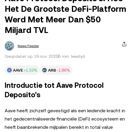
Het De Grootste DeFi-Platform
Werd Met Meer Dan $50
Miljard TVL
News Feeder
Geüpdatet op 19 nov. 2025
5 min. leestijd
AAVE
+1,33%
ARB
-1,86%
Introductie tot Aave Protocol
Deposito's
Aave heeft zichzelf gevestigd als een leidende kracht in
het gedecentraliseerde financiële (DeFi) ecosysteem en
heeft baanbrekende mijlpalen bereikt in total value