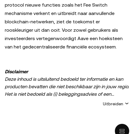
protocol nieuwe functies zoals het Fee Switch
mechanisme verkent en uitbreidt naar aanvullende
blockchain-netwerken, ziet de toekomst er
rooskleuriger uit dan ooit. Voor zowel gebruikers als
investeerders vertegenwoordigt Aave een hoeksteen
van het gedecentraliseerde financiële ecosysteem.
Disclaimer
Deze inhoud is uitsluitend bedoeld ter informatie en kan
producten bevatten die niet beschikbaar zijn in jouw regio.
Het is niet bedoeld als (i) beleggingsadvies of een
beleggingsaanbeveling; (ii) een aanbod of verzoek om
Uitbreiden
crypto-/digitale bezittingen te kopen, verkopen of aan te
houden; of (iii) financieel, boekhoudkundig, juridisch of
fiscaal advies. Het bezit van digitale bezittingen of crypto,
waaronder stablecoins, brengt een hoog risico met zich