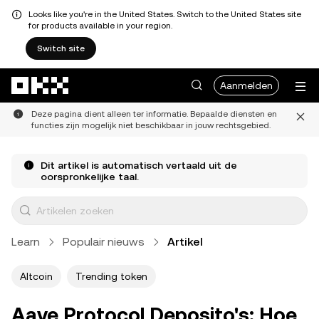
Looks like you're in the United States. Switch to the United States site
for products available in your region.
Switch site
Overslaan naar hoofdinhoud
Aanmelden
Deze pagina dient alleen ter informatie. Bepaalde diensten en
functies zijn mogelijk niet beschikbaar in jouw rechtsgebied.
Dit artikel is automatisch vertaald uit de
oorspronkelijke taal.
Learn
Populair nieuws
Artikel
Altcoin
Trending token
Aave Protocol Deposito's: Hoe