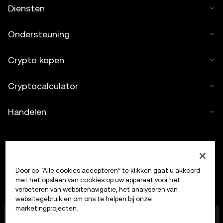
Diensten
Ondersteuning
Crypto kopen
Cryptocalculator
Handelen
Door op “Alle cookies accepteren” te klikken gaat u akkoord
met het opslaan van cookies op uw apparaat voor het
verbeteren van websitenavigatie, het analyseren van
websitegebruik en om ons te helpen bij onze
marketingprojecten.
OKX Europe Limited, dat onder de handelsnaam OKX