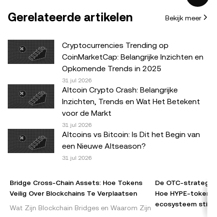
mee en de waarde ervan kan sterk fluctueren. Overweeg
Gerelateerde artikelen
Bekijk meer
zorgvuldig of het, aan de hand van je financiële situatie,
verstandig is om crypto-/digitale bezittingen te
verhandelen of te bezitten. Raadpleeg je juridische, fiscale
Cryptocurrencies Trending op
of beleggingsadviseur als je vragen hebt over je
CoinMarketCap: Belangrijke Inzichten en
specifieke situatie. De informatie in dit bericht (inclusief
Opkomende Trends in 2025
eventuele marktgegevens en statistieken) is uitsluitend
31 jul 2026
Altcoin Crypto Crash: Belangrijke
bedoeld als algemene informatie. Hoewel alle redelijke
Inzichten, Trends en Wat Het Betekent
zorg is besteed aan het voorbereiden van deze gegevens
voor de Markt
en grafieken, aanvaarden wij geen verantwoordelijkheid of
31 jul 2026
aansprakelijkheid voor eventuele feitelijke fouten of
Altcoins vs Bitcoin: Is Dit het Begin van
omissies hierin.
een Nieuwe Altseason?
31 jul 2026
© 2025 OKX. Dit artikel kan in zijn geheel worden
gereproduceerd of verspreid, en het is toegestaan om
Bridge Cross-Chain Assets: Hoe Tokens
De OTC-strategie 
fragmenten van maximaal 100 woorden te gebruiken,
Veilig Over Blockchains Te Verplaatsen
Hoe HYPE-tokenve
mits dit gebruik niet commercieel is. Bij elke reproductie of
ecosysteem stimu
Wat Zijn Blockchain Bridges en Waarom Zijn
distributie van het volledige artikel dient duidelijk te