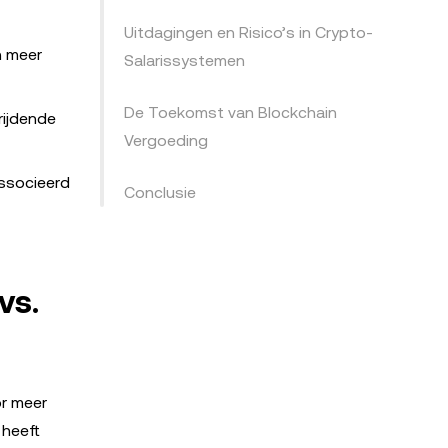
Uitdagingen en Risico’s in Crypto-
n meer
Salarissystemen
De Toekomst van Blockchain
rijdende
Vergoeding
associeerd
Conclusie
vs.
or meer
 heeft