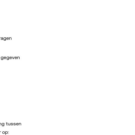
vragen
g gegeven
ing tussen
 op: