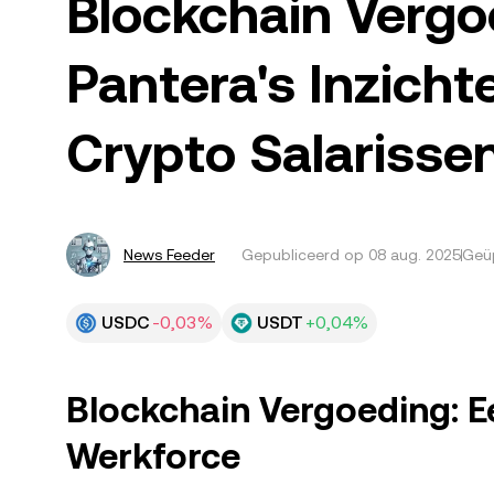
Blockchain Vergo
Pantera's Inzich
Crypto Salariss
News Feeder
Gepubliceerd op
08 aug. 2025
Geüp
USDC
-0,03%
USDT
+0,04%
Blockchain Vergoeding: E
Werkforce