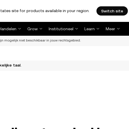
tates site for products available in your region.
Switch site
Handelen
Grow
Institutioneel
Learn
Meer
ijn mogelijk niet beschikbaar in jouw rechtsgebied.
elijke taal.