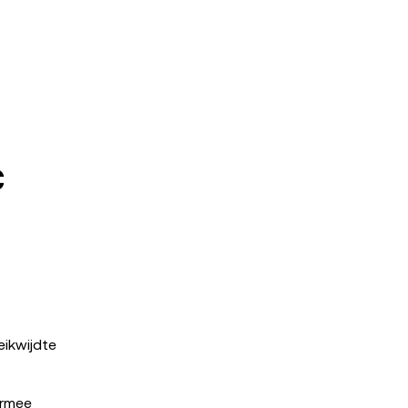
C
.
ikwijdte
armee