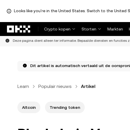
Looks like you're in the United States. Switch to the United S
Overslaan naar hoofdinhoud
Crypto kopen
Storten
Markten
Deze pagina dient alleen ter informatie. Bepaalde diensten en functies z
Dit artikel is automatisch vertaald uit de oorspronk
Learn
Populair nieuws
Artikel
Altcoin
Trending token