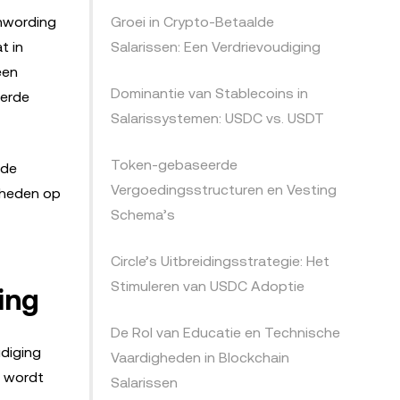
enwording
Groei in Crypto-Betaalde
t in
Salarissen: Een Verdrievoudiging
een
Dominantie van Stablecoins in
eerde
Salarissystemen: USDC vs. USDT
Token-gebaseerde
 de
Vergoedingsstructuren en Vesting
igheden op
Schema’s
Circle’s Uitbreidingsstrategie: Het
Stimuleren van USDC Adoptie
ing
De Rol van Educatie en Technische
udiging
Vaardigheden in Blockchain
i wordt
Salarissen