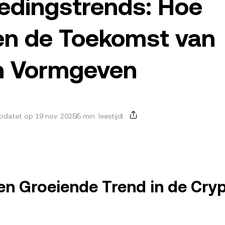
edingstrends: Hoe
ten de Toekomst van
en Vormgeven
datet op 19 nov. 2025
5 min. leestijd
en Groeiende Trend in de Cry