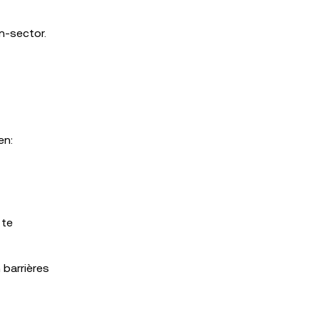
n-sector.
en:
 te
 barrières