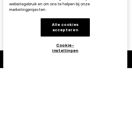
websitegebruik en om ons te helpen bij onze
marketingprojecten.
Alle cookies
accepteren
Cookie-
instellingen
©2017 - 2026 OKX.COM
Nederlands/EUR