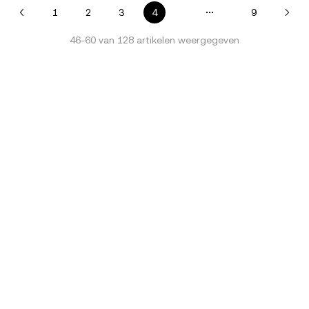
1
2
3
4
9
46
-
60
van
128
artikelen weergegeven