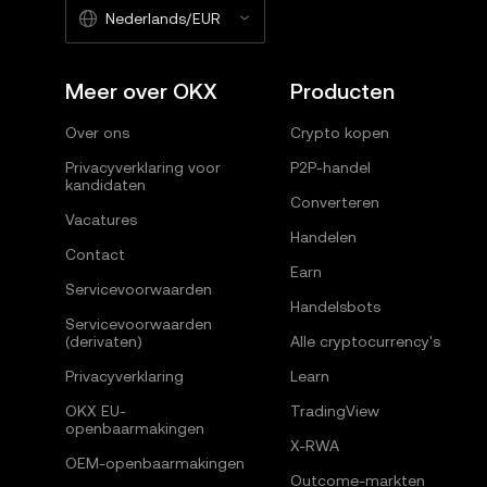
Nederlands/EUR
Meer over OKX
Producten
Over ons
Crypto kopen
Privacyverklaring voor
P2P-handel
kandidaten
Converteren
Vacatures
Handelen
Contact
Earn
Servicevoorwaarden
Handelsbots
Servicevoorwaarden
(derivaten)
Alle cryptocurrency's
Privacyverklaring
Learn
OKX EU-
TradingView
openbaarmakingen
X-RWA
OEM-openbaarmakingen
Outcome-markten