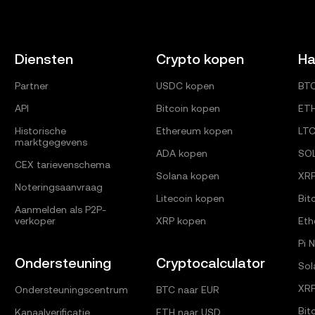
Diensten
Crypto kopen
Ha
Partner
USDC kopen
BT
API
Bitcoin kopen
ET
Historische
Ethereum kopen
LT
marktgegevens
ADA kopen
SO
CEX tarievenschema
Solana kopen
XR
Noteringsaanvraag
Litecoin kopen
Bit
Aanmelden als P2P-
verkoper
XRP kopen
Eth
Pi 
Ondersteuning
Cryptocalculator
Sol
XRP
Ondersteuningscentrum
BTC naar EUR
Bit
Kanaalverificatie
ETH naar USD