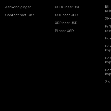
Eth
Aankondigingen
USDC naar USD
pri
Contact met OKX
SOL naar USD
XRP
XRP naar USD
Pi 
pri
PI naar USD
Hoe
Hoe
ko
Hoe
ko
Hoe
ko
Zo 