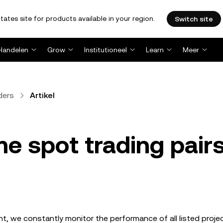
tates site for products available in your region.
Switch site
Handelen
Grow
Institutioneel
Learn
Meer
ders
Artikel
e spot trading pair
nt, we constantly monitor the performance of all listed proje