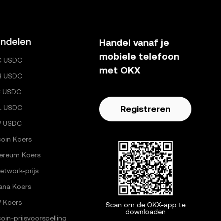
ndelen
Handel vanaf je
mobiele telefoon
C USDC
met OKX
H USDC
C USDC
L USDC
Registreren
P USDC
coin Koers
ereum Koers
Network-prijs
ana Koers
 Koers
Scan om de OKX-app te
downloaden
coin-prijsvoorspelling