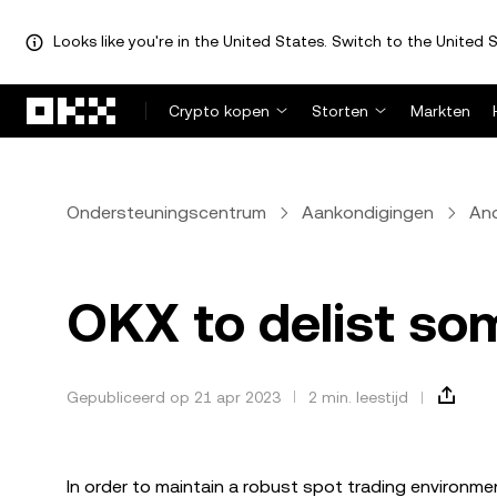
Looks like you're in the United States. Switch to the United S
Overslaan naar hoofdinhoud
Crypto kopen
Storten
Markten
Ondersteuningscentrum
Aankondigingen
An
OKX to delist som
Gepubliceerd op 21 apr 2023
2 min. leestijd
In order to maintain a robust spot trading environme