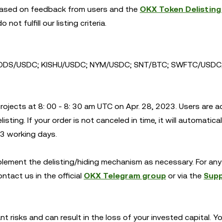
s. Based on feedback from users and the
OKX Token Delisting 
not fulfill our listing criteria.
ODS/USDC; KISHU/USDC; NYM/USDC; SNT/BTC; SWFTC/USDC
rojects at 8: 00 - 8: 30 am UTC on Apr. 28, 2023. Users are a
sting. If your order is not canceled in time, it will automatical
3 working days.
mplement the delisting/hiding mechanism as necessary. For any 
ntact us in the official
OKX Telegram group
or via the
Sup
ant risks and can result in the loss of your invested capital. 