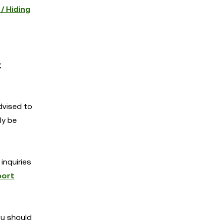
/ Hiding
;
dvised to
ly be
inquiries
port
You should