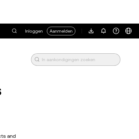
Inloggen
Aanmelden
s
cts and