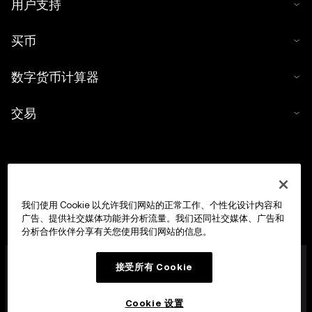
用户支持
买币
数字货币计算器
交易
我们使用 Cookie 以允许我们网站的正常工作、个性化设计内容和
广告、提供社交媒体功能并分析流量。我们还同社交媒体、广告和
分析合作伙伴分享有关您使用我们网站的信息。
OKX Europe Limited 现已成为经马耳他金融服务管理局
接受所有 Cookie
(MFSA) 依据《数字货币资产市场法案》(马耳他法律第 647
章) 第 28 条授权成立的数字货币资产服务提供商 (CASP)，
获准开展数字货币资产交易平台业务。
Cookie 设置