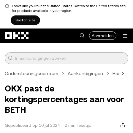
Looks like you're in the United States. Switch to the United States site
for products available in your region.
Switch site
Overslaan naar hoofdinhoud
Aanmelden
Ondersteuningscentrum
Aankondigingen
Handels
OKX past de
kortingspercentages aan voor
BETH
Gepubliceerd op 10 jul 2024
2 min. leestijd