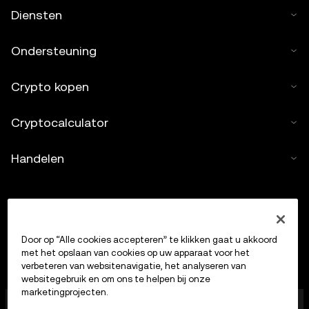
Diensten
Ondersteuning
Crypto kopen
Cryptocalculator
Handelen
Door op “Alle cookies accepteren” te klikken gaat u akkoord
met het opslaan van cookies op uw apparaat voor het
verbeteren van websitenavigatie, het analyseren van
websitegebruik en om ons te helpen bij onze
marketingprojecten.
OKX Europe Limited, dat onder de handelsnaam OKX