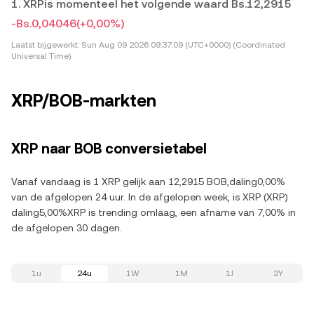
1. XRPis momenteel het volgende waard Bs.12,2915
-Bs.0,04046
(+0,00%)
Laatst bijgewerkt:
Sun Aug 09 2026 09:37:09 (UTC+0000) (Coordinated
Universal Time)
XRP/BOB-markten
XRP naar BOB conversietabel
Vanaf vandaag is 1 XRP gelijk aan 12,2915 BOB,daling0,00%
van de afgelopen 24 uur. In de afgelopen week, is XRP (XRP)
daling5,00%XRP is trending omlaag, een afname van 7,00% in
de afgelopen 30 dagen.
1u
24u
1W
1M
1J
2Y