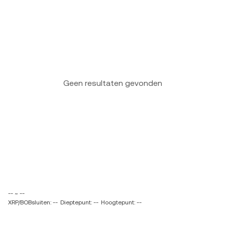
Geen resultaten gevonden
-- ~ --
XRP/BOBsluiten: --
Dieptepunt: --
Hoogtepunt: --