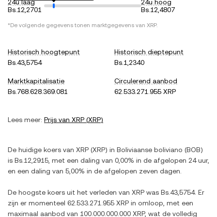
24u laag
24u hoog
Bs.12,2701
Bs.12,4807
*De volgende gegevens tonen marktgegevens van
XRP
.
Historisch hoogtepunt
Historisch dieptepunt
Bs.43,5754
Bs.1,2340
Marktkapitalisatie
Circulerend aanbod
Bs.768.628.369.081
62.533.271.955 XRP
Lees meer:
Prijs van
XRP
(
XRP
)
De huidige koers van
XRP
(
XRP
) in
Boliviaanse boliviano
(
BOB
)
is
Bs.12,2915
, met
een daling
van
0,00%
in de afgelopen 24 uur,
en
een daling
van
5,00%
in de afgelopen zeven dagen.
De hoogste koers uit het verleden van
XRP
was
Bs.43,5754
. Er
zijn er momenteel
62.533.271.955 XRP
in omloop, met een
maximaal aanbod van
100.000.000.000 XRP
, wat de volledig