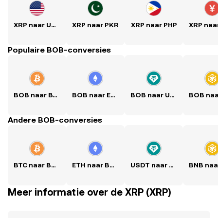
XRP naar USD
XRP naar PKR
XRP naar PHP
Populaire BOB-conversies
BOB naar BTC
BOB naar ETH
BOB naar USDT
Andere BOB-conversies
BTC naar BOB
ETH naar BOB
USDT naar BOB
Meer informatie over de XRP (XRP)