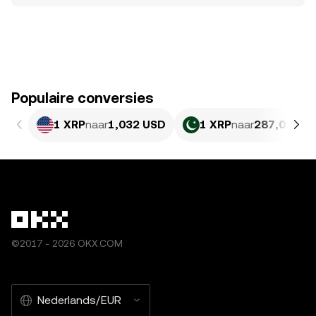
Populaire conversies
1 XRP
naar
1,032 USD
1 XRP
naar
287,01 PK
©2017 - 2026 OKX.COM
Nederlands/EUR