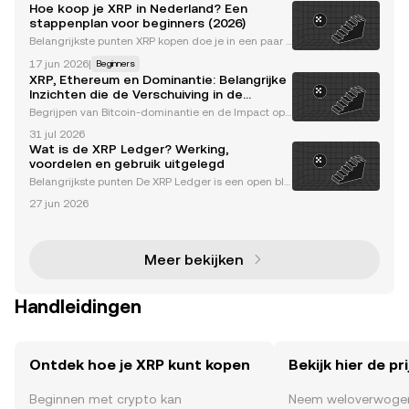
Hoe koop je XRP in Nederland? Een
stappenplan voor beginners (2026)
Belangrijkste punten XRP kopen doe je in een paar s
tappen: account aanmaken, verifiëren, geld storten
17 jun 2026
|
Beginners
en je aankoop plaatsen. Controleer altijd de actuele
XRP, Ethereum en Dominantie: Belangrijke
koers voordat je XRP koopt, want de prijs kan
Inzichten die de Verschuiving in de
Altcoin-markt Aansturen
Begrijpen van Bitcoin-dominantie en de Impact op
Altcoin-prestaties Bitcoin-dominantie is al lange tij
31 jul 2026
d een cruciale maatstaf om trends in de cryptomar
Wat is de XRP Ledger? Werking,
kt te begrijpen. Historisch gezien weerspiegelt d
voordelen en gebruik uitgelegd
Belangrijkste punten De XRP Ledger is een open blo
ckchain die is ontworpen voor snelle en goedkope
27 jun 2026
overboekingen. Hij gebruikt geen proof-of-work of p
roof-of-stake, maar een eigen consensusmechanis
me
Meer bekijken
Handleidingen
Ontdek hoe je XRP kunt kopen
Bekijk hier de pr
Beginnen met crypto kan
Neem weloverwogen