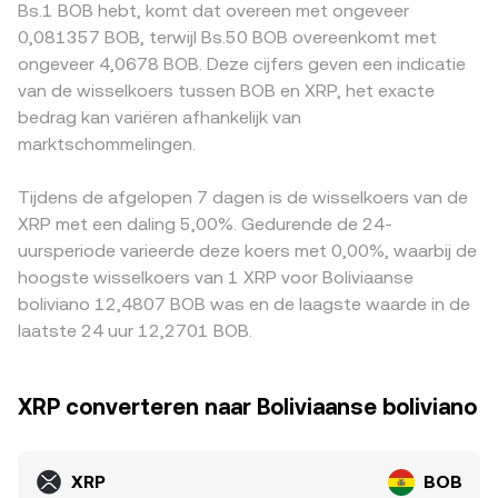
Bs.1 BOB hebt, komt dat overeen met ongeveer
kwalificatie van XRP, toelatings- of delistingsbesluiten
prijs en daarmee indirect de XRP/BOB conversion rate kan
cryptotransacties of beperkingen op fiatkanalen
0,081357 BOB, terwijl Bs.50 BOB overeenkomt met
door beurzen, en regionale beperkingen op cryptohandel.
beïnvloeden wanneer brugparen worden gebruikt.
gerelateerd aan BOB. Veel handelsroutes verlopen
ongeveer 4,0678 BOB. Deze cijfers geven een indicatie
Technische marktvariabelen voegen
bovendien via tussenparen zoals XRP/USDT; wanneer
van de wisselkoers tussen BOB en XRP, het exacte
kortetermijnschommelingen toe: futures-funding rates
USDT met een premie of korting ten opzichte van fiat
bedrag kan variëren afhankelijk van
op XRP, opties-expiraties waar beschikbaar, en grote on-
wordt verhandeld, werkt die basis door in de uiteindelijke
chain en exchange-stromen van “whales” kunnen tijdelijk
marktschommelingen.
XRP/BOB-notering. Arbitrageurs helpen deze verschillen
de XRP/BOB conversion rate uit evenwicht brengen.
te verkleinen door XRP tussen markten te verplaatsen en
prijsverschillen te benutten, maar fricties zoals kosten,
Tijdens de afgelopen 7 dagen is de wisselkoers van de
verwerkings- en opnametijden of regelgeving maken dit
XRP met een daling 5,00%. Gedurende de 24-
mechanisme onvolmaakt, waardoor kortstondige
uursperiode varieerde deze koers met 0,00%, waarbij de
afwijkingen blijven bestaan.
hoogste wisselkoers van 1 XRP voor Boliviaanse
boliviano 12,4807 BOB was en de laagste waarde in de
laatste 24 uur 12,2701 BOB.
XRP converteren naar Boliviaanse boliviano
XRP
BOB