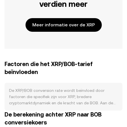
verdien meer
Meer informatie over de XRP
Factoren die het XRP/BOB-tarief
beïnvloeden
De XRP/BOB conversion rate wordt beïnvloed door
factoren die specifiek zijn voor XRP, bredere
cryptomarktdynamiek en de kracht van de BOB. Aan de
aanbodzijde heeft XRP geen mining of halvering; de
De berekening achter XRP naar BOB
totale maximale voorraad is vooraf uitgegeven. Belangrijk
conversiekoers
is het maandelijkse escrow-mechanisme van Ripple,