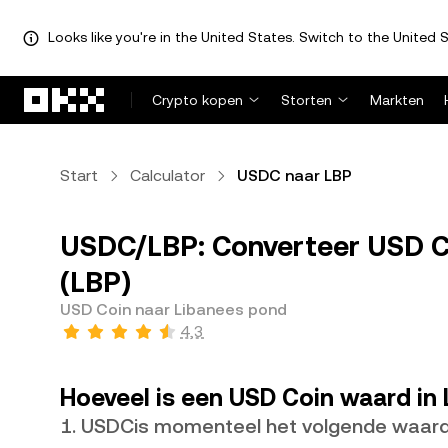
Looks like you're in the United States. Switch to the United S
Overslaan naar hoofdinhoud
Crypto kopen
Storten
Markten
Start
Calculator
USDC naar LBP
USDC/LBP: Converteer USD C
(LBP)
USD Coin naar Libanees pond
4,3
Hoeveel is een USD Coin waard in