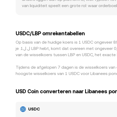
actuele USDC/LBP conversion rate ziet.
van liquiditeit speelt een grote rol: waar orderbo
lage activiteit kan de prijs sneller doorschiete
marktcondities en compliance-eisen kunnen leide
plekken wordt bovendien primair tegen USDT gehan
basis door in afgeleide USDC/LBP quotes via tus
USDC/LBP omrekentabellen
de prijzen doorgaans naar elkaar toe trekt, maar 
Op basis van de huidige koers is 1 USDC ongeveer 8
corrigerende mechanisme niet perfect, waardoor k
je .ل.ل1 LBP hebt, komt dat overeen met ongeveer 0,000011141 LBP, terwijl .ل.ل50 LBP overeenkomt met ongeveer 0,00055705 LBP. Deze cijfers geven een indicatie
van de wisselkoers tussen LBP en USDC, het exacte 
Tijdens de afgelopen 7 dagen is de wisselkoers van
hoogste wisselkoers van 1 USDC voor Libanees pond
USD Coin converteren naar Libanees po
USDC