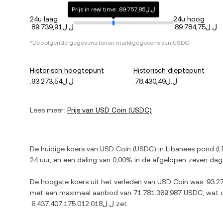
Prijs in real time: .ل.ل89.757,85
24u laag
24u hoog
.ل.ل89.784,75
.ل.ل89.739,91
*De volgende gegevens tonen marktgegevens van
USDC
.
Historisch hoogtepunt
Historisch dieptepunt
.ل.ل78.430,49
.ل.ل93.273,54
Lees meer:
Prijs van
USD Coin
(
USDC
)
De huidige koers van
USD Coin
(
USDC
) in
Libanees pond
(
L
24 uur, en
een daling
van
0,00%
in de afgelopen zeven dag
De hoogste koers uit het verleden van
USD Coin
was
met een maximaal aanbod van
71.781.369.987 USDC
, wat 
.ل.ل6.437.407.175.012.018
zet.