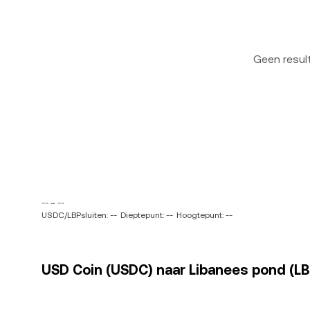
Geen resu
-- ~ --
USDC/LBPsluiten: --
Dieptepunt: --
Hoogtepunt: --
USD Coin (USDC) naar Libanees pond (LBP