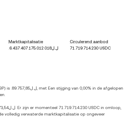
Marktkapitalisatie
Circulerend aanbod
.ل.ل6.437.407.175.012.018
71.719.714.230 USDC
BP
) is
.ل.ل89.757,85
, met
Een stijging
van
0,00%
in de afgelopen
en.
.ل.ل93.273,54
. Er zijn er momenteel
71.719.714.230 USDC
in omloop,
de volledig verwaterde marktkapitalisatie op ongeveer