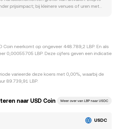
der prijsimpact; bij kleinere venues of uren met
eewegen: toegang tot USDC-bankrails, lokale LBP-
quoteerde USDC/LBP-waarde beïnvloedt. Op veel
lijk met een premie/korting noteert, werkt die
tten door laag te kopen en hoog te verkopen, wat
ingen en beperkingen in fiatrails maken dit
SD Coin neerkomt op ongeveer 448.789,2 LBP. En als
iode varieerde deze koers met 0,00%, waarbij de
uur 89.739,91 LBP.
teren naar USD Coin
Meer over van LBP naar USDC
USDC