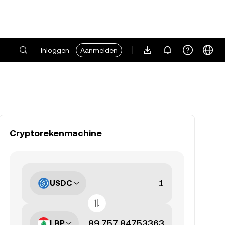
Inloggen
Aanmelden
Cryptorekenmachine
USDC
LBP