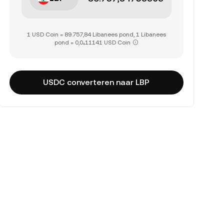
1 USD Coin = 89.757,84 Libanees pond, 1 Libanees
pond = 0,0₄11141 USD Coin
USDC converteren naar LBP