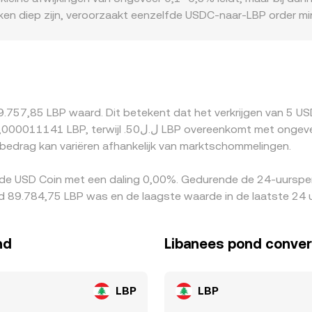
eken diep zijn, veroorzaakt eenzelfde USDC-naar-LBP order min
n. Daarnaast kunnen geografische en regelgevende factoren m
n tot premies of kortingen in specifieke regio’s, wat de ge
deld; als USDT rond pariteit schommelt met de dollar of tijde
senstappen. Arbitrageurs proberen zulke verschillen te benu
fricties zoals verwerkings- en opnamekosten, on-chain vertrag
9.757,85 LBP waard. Dit betekent dat het verkrijgen van 5 U
orte afwijkingen blijven bestaan.
bedrag kan variëren afhankelijk van marktschommelingen.
 de USD Coin met een daling 0,00%. Gedurende de 24-uursper
 89.784,75 LBP was en de laagste waarde in de laatste 24 
nd
Libanees pond conver
LBP
LBP