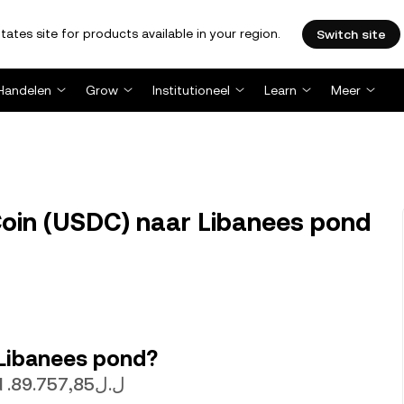
tates site for products available in your region.
Switch site
Handelen
Grow
Institutioneel
Learn
Meer
oin (USDC) naar Libanees pond
 Libanees pond?
1. USDCis momenteel het volgende waard .ل.ل89.757,85