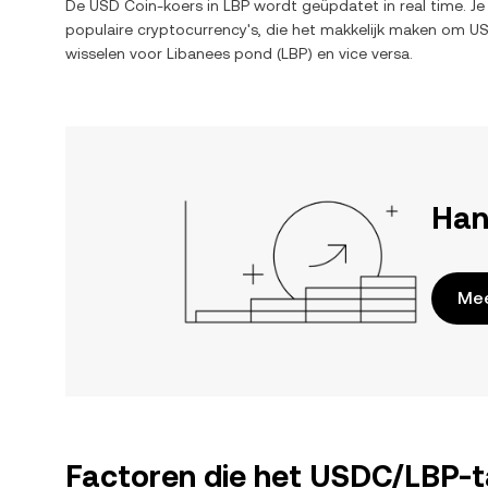
De
USD Coin
-koers in
LBP
wordt geüpdatet in real time. Je
populaire cryptocurrency's, die het makkelijk maken om
US
wisselen voor
Libanees pond
(
LBP
) en vice versa.
Han
Mee
Factoren die het USDC/LBP-t