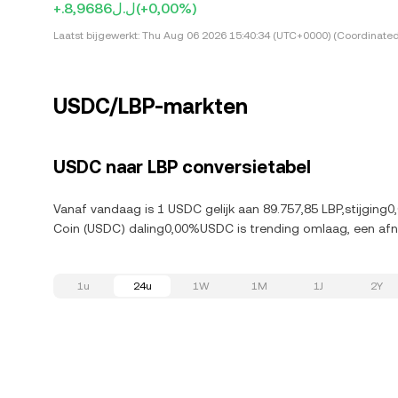
+.ل.ل8,9686
(+0,00%)
Laatst bijgewerkt:
Thu Aug 06 2026 15:40:34 (UTC+0000) (Coordinated
USDC/LBP-markten
USDC naar LBP conversietabel
Vanaf vandaag is 1 USDC gelijk aan 89.757,85 LBP,stijging
Coin (USDC) daling0,00%USDC is trending omlaag, een af
1u
24u
1W
1M
1J
2Y