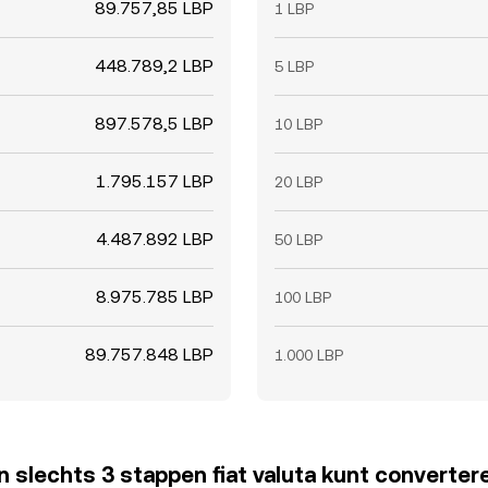
89.757,85 LBP
1 LBP
448.789,2 LBP
5 LBP
897.578,5 LBP
10 LBP
1.795.157 LBP
20 LBP
4.487.892 LBP
50 LBP
8.975.785 LBP
100 LBP
89.757.848 LBP
1.000 LBP
 in slechts 3 stappen fiat valuta kunt converter