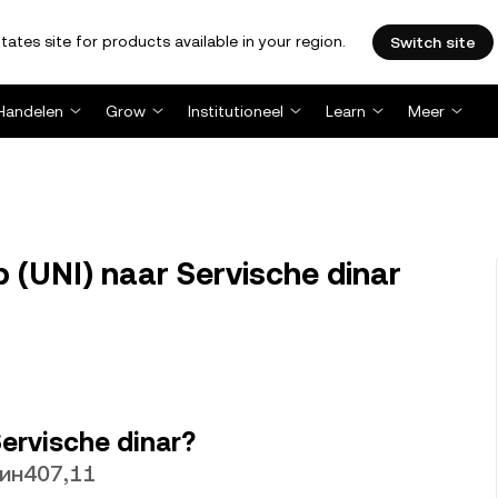
tates site for products available in your region.
Switch site
Handelen
Grow
Institutioneel
Learn
Meer
 (UNI) naar Servische dinar
ervische dinar?
дин407,11