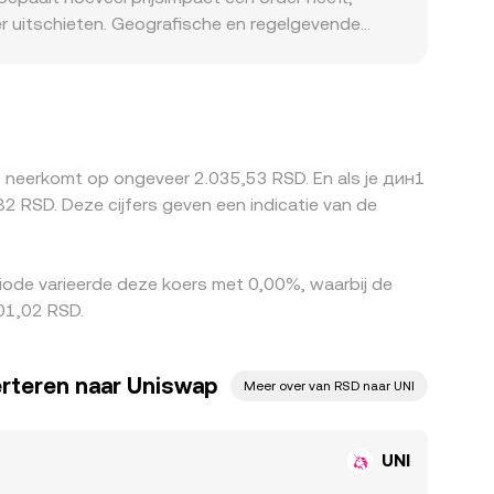
er uitschieten. Geografische en regelgevende
ls kan de beschikbaarheid van UNI en
ijsd tegen USDT of een andere stablecoin,
 direct door in de uiteindelijke
aar elkaar toe trekt, maar fricties zoals
erfect, waardoor er blijvend kleine verschillen
p neerkomt op ongeveer 2.035,53 RSD. En als je дин1
RSD. Deze cijfers geven een indicatie van de
ode varieerde deze koers met 0,00%, waarbij de
01,02 RSD.
erteren naar Uniswap
Meer over van RSD naar UNI
UNI