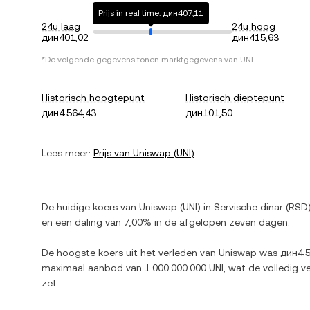
Prijs in real time: дин407,11
24u laag
24u hoog
дин401,02
дин415,63
*De volgende gegevens tonen marktgegevens van
UNI
.
Historisch hoogtepunt
Historisch dieptepunt
дин4.564,43
дин101,50
Lees meer:
Prijs van
Uniswap
(
UNI
)
De huidige koers van
Uniswap
(
UNI
) in
Servische dinar
(
RSD
en
een daling
van
7,00%
in de afgelopen zeven dagen.
De hoogste koers uit het verleden van
Uniswap
was
дин4.
maximaal aanbod van
1.000.000.000 UNI
, wat de volledig 
zet.