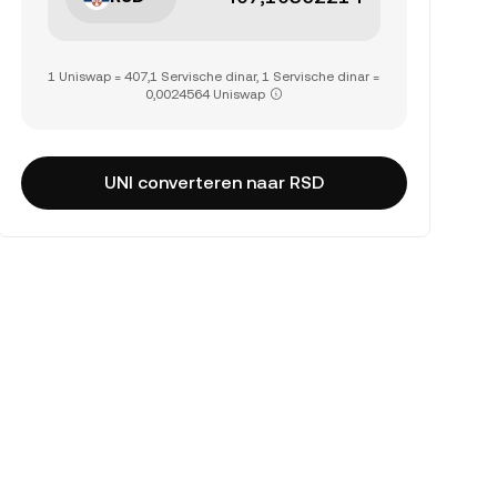
1 Uniswap = 407,1 Servische dinar, 1 Servische dinar =
0,0024564 Uniswap
UNI converteren naar RSD