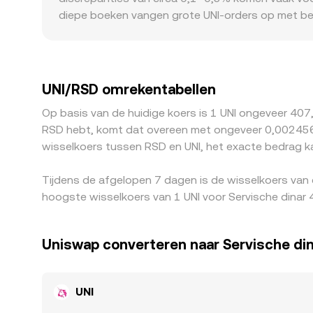
en aanbod zoals die in orderboeken en AMM‑pools
diepe boeken vangen grote UNI‑orders op met bepe
factoren kunnen ook leiden tot premies of kortin
RSD‑fiatkanalen beïnvloeden, waardoor lokale UNI
waarna die prijs wordt omgezet naar RSD; een tijd
UNI/RSD‑notering. Arbitrageurs kopen waar UNI/RSD 
UNI/RSD omrekentabellen
transactiekosten, opnametijden, on‑chain fees en
Op basis van de huidige koers is 1 UNI ongeveer 407
tussen beurzen kunnen bestaan.
RSD hebt, komt dat overeen met ongeveer 0,0024564
wisselkoers tussen RSD en UNI, het exacte bedrag k
Tijdens de afgelopen 7 dagen is de wisselkoers van
hoogste wisselkoers van 1 UNI voor Servische dinar
Uniswap converteren naar Servische di
UNI