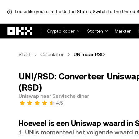
Looks like you're in the United States. Switch to the United S
Overslaan naar hoofdinhoud
Crypto kopen
Storten
Markten
Start
Calculator
UNI naar RSD
UNI/RSD: Converteer Uniswap
(RSD)
Uniswap naar Servische dinar
4,5
Hoeveel is een Uniswap waard in S
1. UNIis momenteel het volgende waard 