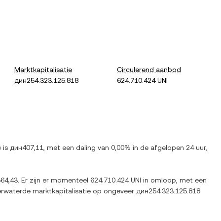
Marktkapitalisatie
Circulerend aanbod
дин254.323.125.818
624.710.424 UNI
) is
дин407,11
, met
een daling
van
0,00%
in de afgelopen 24 uur,
564,43
. Er zijn er momenteel
624.710.424 UNI
in omloop, met een
verwaterde marktkapitalisatie op ongeveer
дин254.323.125.818