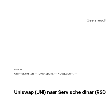
Geen resu
-- ~ --
UNI/RSDsluiten: --
Dieptepunt: --
Hoogtepunt: --
Uniswap (UNI) naar Servische dinar (RSD)