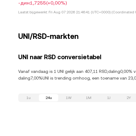
-дин1,7255
(+0,00%)
Laatst bijgewerkt:
Fri Aug 07 2026 21:46:41 (UTC+0000) (Coordinated 
UNI/RSD-markten
UNI naar RSD conversietabel
Vanaf vandaag is 1 UNI gelijk aan 407,11 RSD,daling0,00% v
daling7,00%UNI is trending omhoog, een toename van 23,
1u
24u
1W
1M
1J
2Y