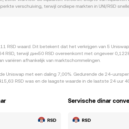
 tot uiting komt.
rkte verschuiving, terwijl ondiepe markten in UNI/RSD snell
gen: nieuws rond Uniswap‑regelgeving, listings of banking‑rai
/RSD‑prijzen afwijken. Bovendien wordt UNI veelal eerst gepr
elijke premie of discount van USDT ten opzichte van RSD werkt
relatief laag is en verkopen waar het hoger is, wat prijzen n
 uiteenlopende KYC/fiatkanalen maken deze afstemming niet p
,11 RSD waard. Dit betekent dat het verkrijgen van 5 Uniswa
 RSD, terwijl дин50 RSD overeenkomt met ongeveer 0,12282 
an variëren afhankelijk van marktschommelingen.
 de Uniswap met een daling 7,00%. Gedurende de 24-uursperi
 415,63 RSD was en de laagste waarde in de laatste 24 uur 4
nar
Servische dinar conv
RSD
RSD