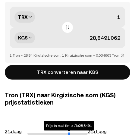
TRX
KGS
1 Tron = 28,84 Kirgizische som, 1 Kirgizische som = 0,034663 Tron
TRX converteren naar KGS
Tron (TRX) naar Kirgizische som (KGS)
prijsstatistieken
Prijs in real time: Лв28,8491
24u laag
24u hoog