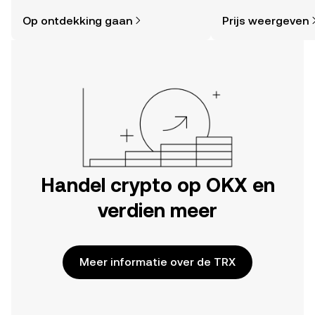
eenvoudiger dan je denkt. Begin je
sentiment in de co
Op ontdekking gaan
Prijs weergeven
reis op de mobiele app van OKX of
en meer.
hier op het web.
Handel crypto op OKX en
verdien meer
Meer informatie over de TRX