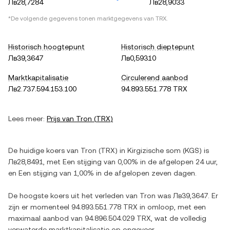
Лв28,7284
Лв28,9033
*De volgende gegevens tonen marktgegevens van
TRX
.
Historisch hoogtepunt
Historisch dieptepunt
Лв39,3647
Лв0,59310
Marktkapitalisatie
Circulerend aanbod
Лв2.737.594.153.100
94.893.551.778 TRX
Lees meer:
Prijs van
Tron
(
TRX
)
De huidige koers van
Tron
(
TRX
) in
Kirgizische som
(
KGS
) is
Лв28,8491
, met
Een stijging
van
0,00%
in de afgelopen 24 uur,
en
Een stijging
van
1,00%
in de afgelopen zeven dagen.
De hoogste koers uit het verleden van
Tron
was
Лв39,3647
. Er
zijn er momenteel
94.893.551.778 TRX
in omloop, met een
maximaal aanbod van
94.896.504.029 TRX
, wat de volledig
verwaterde marktkapitalisatie op ongeveer