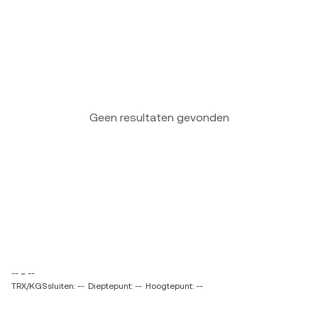
Geen resultaten gevonden
-- ~ --
TRX/KGSsluiten: --
Dieptepunt: --
Hoogtepunt: --