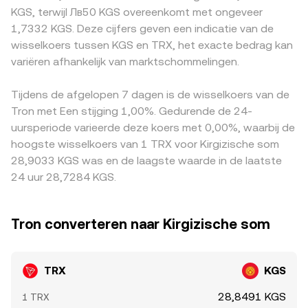
toe: funding rates op TRX-perpetuals, het aflopen van
als y/x. Grote swaps verschuiven deze balans en kunnen
lokale bankfricties en nalevingskosten in bepaalde
KGS, terwijl Лв50 KGS overeenkomt met ongeveer
derivatenposities, veranderingen in exchange-reserves
de DEX-referentieprijs beïnvloeden, die via arbitrage naar
jurisdicties beïnvloeden hoe TRX naar KGS wordt geprijsd.
1,7332 KGS. Deze cijfers geven een indicatie van de
van TRX en on-chain ‘whale’-stromen kunnen de intraday
centrale beurzen kan doorwerken en daarmee de
Daarnaast wordt TRX vaak eerst geprijsd tegen USDT en
wisselkoers tussen KGS en TRX, het exacte bedrag kan
richting van de TRX/KGS conversion rate beïnvloeden.
uiteindelijke TRX/KGS conversion rate vormen.
vervolgens omgerekend naar KGS; eventuele afwijkingen
variëren afhankelijk van marktschommelingen.
in de USDT-waarde ten opzichte van KGS werken door in
de uiteindelijke TRX/KGS-quote. Arbitragepartijen helpen
Tijdens de afgelopen 7 dagen is de wisselkoers van de
deze verschillen te verkleinen door op meerdere
platforms tegelijk te handelen, maar fricties zoals
Tron met Een stijging 1,00%. Gedurende de 24-
opnames, stortingen, kosten en tijdsvertragingen maken
uursperiode varieerde deze koers met 0,00%, waarbij de
dit stabiliserende effect niet perfect.
hoogste wisselkoers van 1 TRX voor Kirgizische som
28,9033 KGS was en de laagste waarde in de laatste
24 uur 28,7284 KGS.
Tron converteren naar Kirgizische som
TRX
KGS
28,8491 KGS
1 TRX