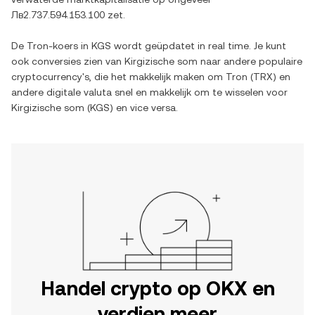
Лв2.737.594.153.100
zet.
De
Tron
-koers in
KGS
wordt geüpdatet in real time. Je kunt
ook conversies zien van
Kirgizische som
naar andere populaire
cryptocurrency's, die het makkelijk maken om
Tron
(
TRX
) en
andere digitale valuta snel en makkelijk om te wisselen voor
Kirgizische som
(
KGS
) en vice versa.
Handel crypto op OKX en
verdien meer