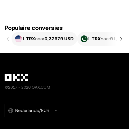
Populaire conversies
1 TRX
naar
0,32979 USD
1 TRX
naar
91,63 P
©2017 - 2026 OKX.COM
Nederlands/EUR