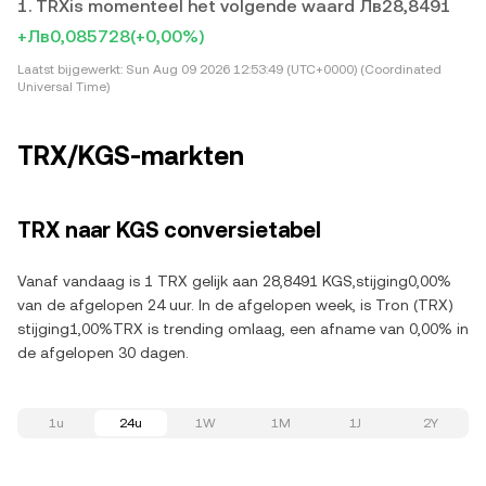
1. TRXis momenteel het volgende waard Лв28,8491
+Лв0,085728
(+0,00%)
Laatst bijgewerkt:
Sun Aug 09 2026 12:53:49 (UTC+0000) (Coordinated
Universal Time)
TRX/KGS-markten
TRX naar KGS conversietabel
Vanaf vandaag is 1 TRX gelijk aan 28,8491 KGS,stijging0,00%
van de afgelopen 24 uur. In de afgelopen week, is Tron (TRX)
stijging1,00%TRX is trending omlaag, een afname van 0,00% in
de afgelopen 30 dagen.
1u
24u
1W
1M
1J
2Y