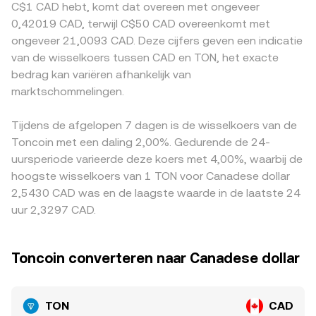
C$1 CAD hebt, komt dat overeen met ongeveer
slot zorgen technische marktmechanismen voor
veranderen. Deze bronnen samen — laatste match in het
fiat‑stortingskanalen, KYC‑vereisten of het lokale beleid
0,42019 CAD, terwijl C$50 CAD overeenkomt met
kortetermijnvolatiliteit: funding rates op TON‑perpetuals,
orderboek, de diepte van bids en asks, VWAP over venues
rond stablecoins. Veel wereldwijde TON‑volumes worden
ongeveer 21,0093 CAD. Deze cijfers geven een indicatie
afwikkelingen rond derivaten‑expiries, on‑chain
en AMM‑prijzen op TON‑DEX’s — vormen de actuele
bovendien eerst tegen USDT verhandeld; als USDT op een
van de wisselkoers tussen CAD en TON, het exacte
walvisstromen tussen beurzen en wallets en
TON/CAD‑conversion rate die je ziet op een platform als
bepaald moment met een premie of discount ten
bedrag kan variëren afhankelijk van
orderboek‑diepte kunnen samen voor snelle
OKX Convert.
opzichte van CAD wordt gewaardeerd, werkt die basis
verschuivingen in de TON/CAD‑conversion rate zorgen.
marktschommelingen.
door in afgeleide TON/CAD‑noteringen op platforms die
hun referentieprijs (deels) via TON/USDT‑markten
afleiden. Arbitrageurs kopen waar TON goedkoper is en
Tijdens de afgelopen 7 dagen is de wisselkoers van de
verkopen waar het duurder is, wat de verschillen
Toncoin met een daling 2,00%. Gedurende de 24-
doorgaans verkleint, maar fricties zoals transactiekosten,
uursperiode varieerde deze koers met 4,00%, waarbij de
opnametijden, blockchain‑congestie en
hoogste wisselkoers van 1 TON voor Canadese dollar
compliance‑beperkingen voorkomen dat de
2,5430 CAD was en de laagste waarde in de laatste 24
TON/CAD‑prijzen overal permanent exact gelijk zijn.
uur 2,3297 CAD.
Toncoin converteren naar Canadese dollar
TON
CAD