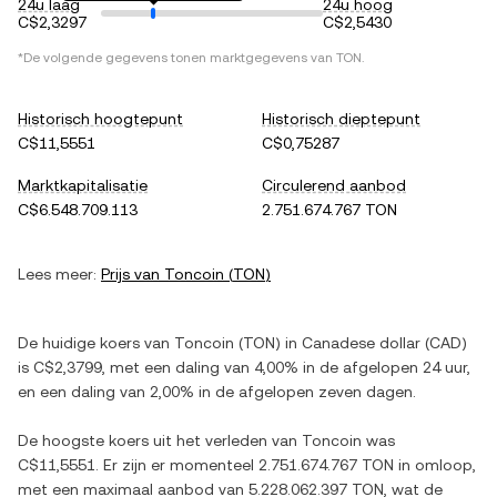
24u laag
24u hoog
C$2,3297
C$2,5430
*De volgende gegevens tonen marktgegevens van
TON
.
Historisch hoogtepunt
Historisch dieptepunt
C$11,5551
C$0,75287
Marktkapitalisatie
Circulerend aanbod
C$6.548.709.113
2.751.674.767 TON
Lees meer:
Prijs van
Toncoin
(
TON
)
De huidige koers van
Toncoin
(
TON
) in
Canadese dollar
(
CAD
)
is
C$2,3799
, met
een daling
van
4,00%
in de afgelopen 24 uur,
en
een daling
van
2,00%
in de afgelopen zeven dagen.
De hoogste koers uit het verleden van
Toncoin
was
C$11,5551
. Er zijn er momenteel
2.751.674.767 TON
in omloop,
met een maximaal aanbod van
5.228.062.397 TON
, wat de