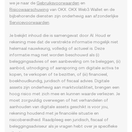
we je naar de
Gebruiksvoorwaarden
en
Risicowaarschuwing
van OKX. OKX Web3 Wallet en de
bijbehorende diensten zijn onderhevig aan afzonderlijke
Servicevoorwaarden
.
Je bekijkt inhoud die is samengevat door AI. Houd er
rekening mee dat de verstrekte informatie mogelijk niet
helemaal nauwkeurig, volledig of actueel is. Deze
informatie mag niet worden beschouwd als (i)
beleggingsadvies of een aanbeveling om te beleggen, (ii)
aanbod, uitnodiging of aansporing om digitale activa te
kopen, te verkopen of te bezitten, of (iii) financieel,
boekhoudkundig, juridisch of fiscaal advies. Digitale
assets zijn onderhevig aan marktvolatiliteit, brengen een
hoog risico met zich mee en kunnen waarde verliezen. Je
moet zorgvuldig overwegen of het verhandelen of
aanhouden van digitale assets geschikt is voor jou,
rekening houdend met je financiële situatie en
risicobereidheid. Raadpleeg een juridisch, fiscaal of
beleggingsadviseur als je vragen hebt over je specifieke