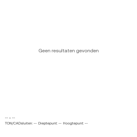
Geen resultaten gevonden
-- ~ --
TON/CADsluiten: --
Dieptepunt: --
Hoogtepunt: --