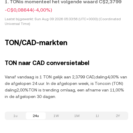
1. TONis momenteel het volgende waard C$2,3799
-C$0,08644
(-4,00%)
Laatst bijgewerkt:
Sun Aug 09 2026 05:33:56 (UTC+0000) (Coordinated
Universal Time)
TON/CAD-markten
TON naar CAD conversietabel
Vanaf vandaag is 1 TON gelijk aan 2,3799 CAD,daling4,00% van
de afgelopen 24 uur. In de afgelopen week, is Toncoin (TON)
daling2,00%TON is trending omlaag, een afname van 11,00%
in de afgelopen 30 dagen.
1u
24u
1W
1M
1J
2Y