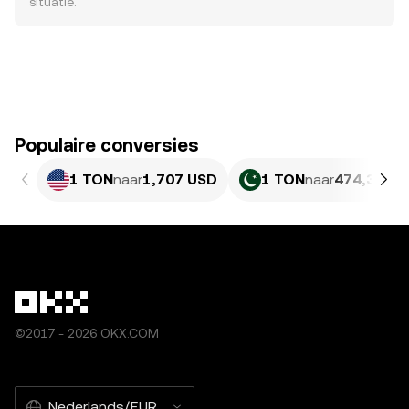
situatie.
Populaire conversies
1 TON
naar
1,707 USD
1 TON
naar
474,32 PK
©2017 - 2026 OKX.COM
Nederlands/EUR