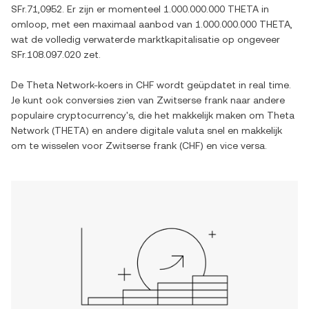
SFr.71,0952
. Er zijn er momenteel
1.000.000.000 THETA
in
omloop, met een maximaal aanbod van
1.000.000.000 THETA
,
wat de volledig verwaterde marktkapitalisatie op ongeveer
SFr.108.097.020
zet.
De
Theta Network
-koers in
CHF
wordt geüpdatet in real time.
Je kunt ook conversies zien van
Zwitserse frank
naar andere
populaire cryptocurrency's, die het makkelijk maken om
Theta
Network
(
THETA
) en andere digitale valuta snel en makkelijk
om te wisselen voor
Zwitserse frank
(
CHF
) en vice versa.