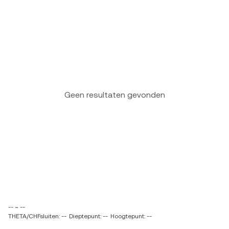
Geen resultaten gevonden
-- ~ --
THETA/CHFsluiten: --
Dieptepunt: --
Hoogtepunt: --