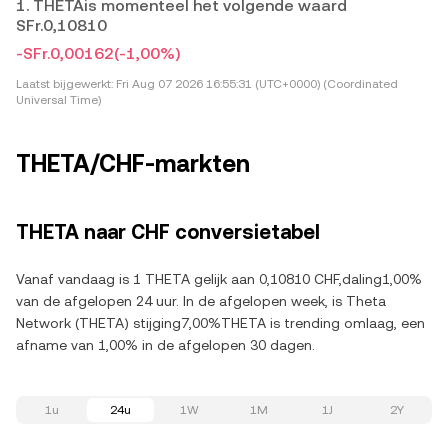
1. THETAis momenteel het volgende waard
SFr.0,10810
-SFr.0,00162
(-1,00%)
Laatst bijgewerkt:
Fri Aug 07 2026 16:55:31 (UTC+0000) (Coordinated
Universal Time)
THETA/CHF-markten
THETA naar CHF conversietabel
Vanaf vandaag is 1 THETA gelijk aan 0,10810 CHF,daling1,00%
van de afgelopen 24 uur. In de afgelopen week, is Theta
Network (THETA) stijging7,00%THETA is trending omlaag, een
afname van 1,00% in de afgelopen 30 dagen.
1u
24u
1W
1M
1J
2Y