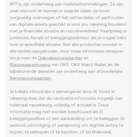
NFT's, zijn onderhevig aan marktschommelingen. Ze zijn
zeer risicovol en kunnen in waarde dalen. Je moet
zorgvuldig overwegen of het verhandelen of aanhouden
van digitale assets geschikt is voor jou, rekening houdend
met je financiële situatie en risicobereidheid. Raadpleeg je
juridische, fiscale of beleggingsadviseur als je vragen hebt
over je specifieke situatie. Niet alle producten worden in
alle landen aangeboden. Voor meer informatie verwijzen
we je naar de
Gebruiksvoorwaarden
en
Risicowaarschuwing
van OKX. OKX Web3 Wallet en de
bijbehorende diensten zijn onderhevig aan afzonderlijke
Servicevoorwaarden
.
Je bekijkt inhoud die is samengevat door AI. Houd er
rekening mee dat de verstrekte informatie mogelijk niet
helemaal nauwkeurig, volledig of actueel is. Deze
informatie mag niet worden beschouwd als (i)
beleggingsadvies of een aanbeveling om te beleggen, (ii)
aanbod, uitnodiging of aansporing om digitale activa te
kopen, te verkopen of te bezitten, of (iii) financieel,