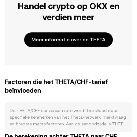
Handel crypto op OKX en
verdien meer
Meer informatie over de THETA
Factoren die het THETA/CHF-tarief
beïnvloeden
De THETA/CHF conversion rate wordt beïnvloed door
specifieke kenmerken van het Theta-netwerk, marktvraag
en bredere macrofactoren. Aan de aanbodzijde is THETA
een governance- en stakingtoken met een vaste
De berekening achter THETA naar CHF