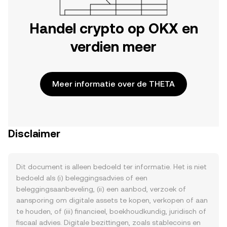
Handel crypto op OKX en
verdien meer
Meer informatie over de THETA
Disclaimer
Dit document is alleen bedoeld ter informatie. Het is niet
bedoeld als (i) beleggingsadvies of een
beleggingsaanbeveling, (ii) een aanbod, verzoek of
aansporing om digitale assets te kopen, verkopen of aan
te houden, of (iii) financieel, boekhoudkundig, juridisch of
fiscaal advies. Digitale bezittingen, zoals stablecoins en