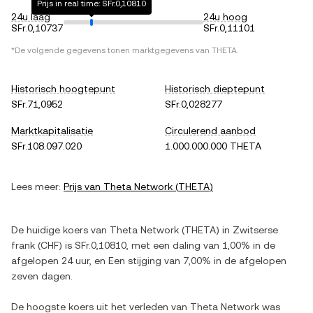
Prijs in real time: SFr.0,10810
24u laag
24u hoog
SFr.0,10737
SFr.0,11101
*De volgende gegevens tonen marktgegevens van
THETA
.
Historisch hoogtepunt
Historisch dieptepunt
SFr.71,0952
SFr.0,028277
Marktkapitalisatie
Circulerend aanbod
SFr.108.097.020
1.000.000.000 THETA
Lees meer:
Prijs van
Theta Network
(
THETA
)
De huidige koers van
Theta Network
(
THETA
) in
Zwitserse
frank
(
CHF
) is
SFr.0,10810
, met
een daling
van
1,00%
in de
afgelopen 24 uur, en
Een stijging
van
7,00%
in de afgelopen
zeven dagen.
De hoogste koers uit het verleden van
Theta Network
was