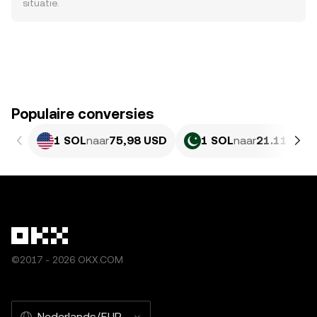
situatie.
Populaire conversies
1 SOL
naar
75,98 USD
1 SOL
naar
21.112,53
©2017 - 2026 OKX.COM
Nederlands/EUR