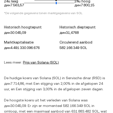
24u laag
24u hoog
дин7.563,57
дин7.800,15
*De volgende gegevens tonen marktgegevens van
SOL
.
Historisch hoogtepunt
Historisch dieptepunt
дин30.045,09
дин31,4768
Marktkapitalisatie
Circulerend aanbod
дин4.491.330.096.676
582.166.349 SOL
Lees meer:
Prijs van
Solana
(
SOL
)
De huidige koers van
Solana
(
SOL
) in
Servische dinar
(
RSD
) is
дин7.714,86
, met
Een stijging
van
2,00%
in de afgelopen 24
uur, en
Een stijging
van
3,00%
in de afgelopen zeven dagen.
De hoogste koers uit het verleden van
Solana
was
дин30.045,09
. Er zijn er momenteel
582.166.349 SOL
in
omloop, met een maximaal aanbod van
631.883.482 SOL
, wat