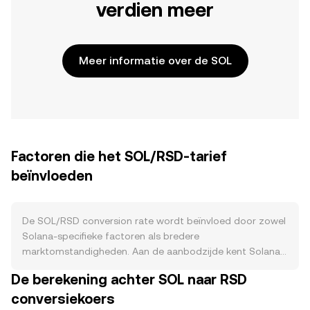
verdien meer
Meer informatie over de SOL
Factoren die het SOL/RSD-tarief
beïnvloeden
De SOL/RSD conversion rate wordt beïnvloed door zowel
Solana-specifieke factoren als bredere
marktomstandigheden. Aan de aanbodzijde kent Solana
een inflatiemodel dat in de tijd afbouwt, waardoor de
De berekening achter SOL naar RSD
jaarlijkse uitgifte geleidelijk daalt. Een deel van de
conversiekoers
transactiekosten op Solana wordt verbrand, wat de