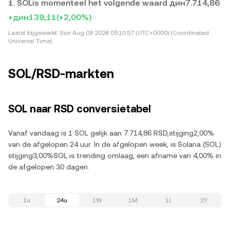
1. SOLis momenteel het volgende waard дин7.714,86
+дин139,11
(+2,00%)
Laatst bijgewerkt:
Sun Aug 09 2026 05:10:57 (UTC+0000) (Coordinated
Universal Time)
SOL/RSD-markten
SOL naar RSD conversietabel
Vanaf vandaag is 1 SOL gelijk aan 7.714,86 RSD,stijging2,00%
van de afgelopen 24 uur. In de afgelopen week, is Solana (SOL)
stijging3,00%SOL is trending omlaag, een afname van 4,00% in
de afgelopen 30 dagen.
1u
24u
1W
1M
1J
2Y