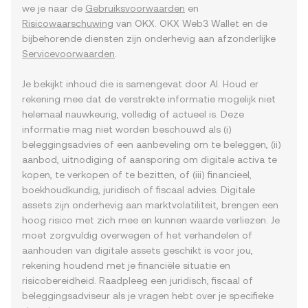
we je naar de
Gebruiksvoorwaarden
en
Risicowaarschuwing
van OKX. OKX Web3 Wallet en de
bijbehorende diensten zijn onderhevig aan afzonderlijke
Servicevoorwaarden
.
Je bekijkt inhoud die is samengevat door AI. Houd er
rekening mee dat de verstrekte informatie mogelijk niet
helemaal nauwkeurig, volledig of actueel is. Deze
informatie mag niet worden beschouwd als (i)
beleggingsadvies of een aanbeveling om te beleggen, (ii)
aanbod, uitnodiging of aansporing om digitale activa te
kopen, te verkopen of te bezitten, of (iii) financieel,
boekhoudkundig, juridisch of fiscaal advies. Digitale
assets zijn onderhevig aan marktvolatiliteit, brengen een
hoog risico met zich mee en kunnen waarde verliezen. Je
moet zorgvuldig overwegen of het verhandelen of
aanhouden van digitale assets geschikt is voor jou,
rekening houdend met je financiële situatie en
risicobereidheid. Raadpleeg een juridisch, fiscaal of
beleggingsadviseur als je vragen hebt over je specifieke