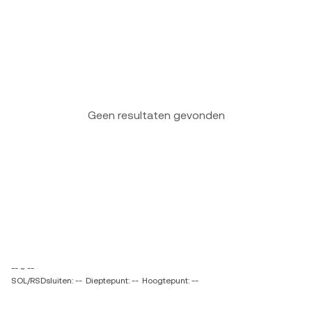
Geen resultaten gevonden
-- ~ --
SOL/RSDsluiten: --
Dieptepunt: --
Hoogtepunt: --