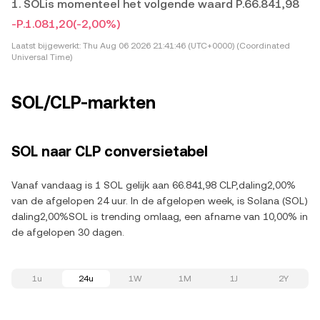
1. SOLis momenteel het volgende waard P.66.841,98
-P.1.081,20
(-2,00%)
Laatst bijgewerkt:
Thu Aug 06 2026 21:41:46 (UTC+0000) (Coordinated
Universal Time)
SOL/CLP-markten
SOL naar CLP conversietabel
Vanaf vandaag is 1 SOL gelijk aan 66.841,98 CLP,daling2,00%
van de afgelopen 24 uur. In de afgelopen week, is Solana (SOL)
daling2,00%SOL is trending omlaag, een afname van 10,00% in
de afgelopen 30 dagen.
1u
24u
1W
1M
1J
2Y