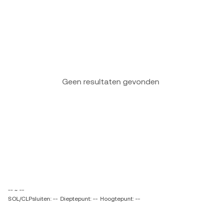
Geen resultaten gevonden
-- ~ --
SOL/CLPsluiten: --
Dieptepunt: --
Hoogtepunt: --