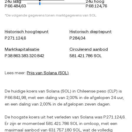
24u laag
24u hoog
P.66.484,63
P.68.124,76
*De volgende gegevens tonen marktgegevens van
SOL
.
Historisch hoogtepunt
Historisch dieptepunt
P.271.124,6
P.284,04
Marktkapitalisatie
Circulerend aanbod
P.38.863.383.320.842
581.421.786 SOL
Lees meer:
Prijs van
Solana
(
SOL
)
De huidige koers van
Solana
(
SOL
) in
Chileense peso
(
CLP
) is
P.66.841,98
, met
een daling
van
2,00%
in de afgelopen 24 uur,
en
een daling
van
2,00%
in de afgelopen zeven dagen.
De hoogste koers uit het verleden van
Solana
was
P.271.124,6
.
Er zijn er momenteel
581.421.786 SOL
in omloop, met een
maximaal aanbod van
631.757.180 SOL
, wat de volledig