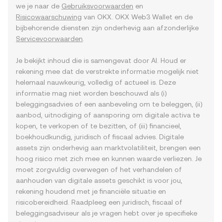
we je naar de
Gebruiksvoorwaarden
en
Risicowaarschuwing
van OKX. OKX Web3 Wallet en de
bijbehorende diensten zijn onderhevig aan afzonderlijke
Servicevoorwaarden
.
Je bekijkt inhoud die is samengevat door AI. Houd er
rekening mee dat de verstrekte informatie mogelijk niet
helemaal nauwkeurig, volledig of actueel is. Deze
informatie mag niet worden beschouwd als (i)
beleggingsadvies of een aanbeveling om te beleggen, (ii)
aanbod, uitnodiging of aansporing om digitale activa te
kopen, te verkopen of te bezitten, of (iii) financieel,
boekhoudkundig, juridisch of fiscaal advies. Digitale
assets zijn onderhevig aan marktvolatiliteit, brengen een
hoog risico met zich mee en kunnen waarde verliezen. Je
moet zorgvuldig overwegen of het verhandelen of
aanhouden van digitale assets geschikt is voor jou,
rekening houdend met je financiële situatie en
risicobereidheid. Raadpleeg een juridisch, fiscaal of
beleggingsadviseur als je vragen hebt over je specifieke