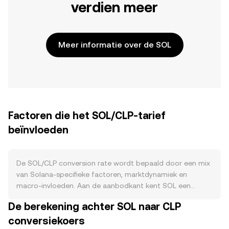
verdien meer
Meer informatie over de SOL
Factoren die het SOL/CLP-tarief
beïnvloeden
De SOL/CLP conversion rate wordt bepaald door een mix
van Solana-specifieke factoren, marktdynamiek en
macro-invloeden. Aan de aanbodkant kent SOL een
inflatieschema met afnemende jaarlijkse uitgifte,
De berekening achter SOL naar CLP
waardoor er doorlopend nieuwe SOL in omloop komen;
conversiekoers
tegelijk wordt een deel van de transactiekosten op