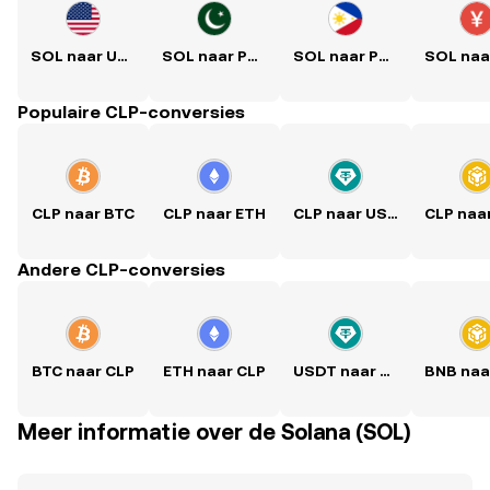
SOL naar USD
SOL naar PKR
SOL naar PHP
Populaire CLP-conversies
CLP naar BTC
CLP naar ETH
CLP naar USDT
CLP naa
Andere CLP-conversies
BTC naar CLP
ETH naar CLP
USDT naar CLP
BNB naa
Meer informatie over de Solana (SOL)