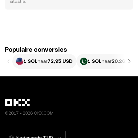
situatie.
Populaire conversies
1 SOL
naar
72,95 USD
1 SOL
naar
20.261,86
©2017 - 2026 OKX.COM
Nederlands/EUR