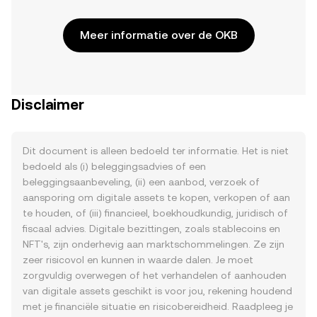
Meer informatie over de OKB
Disclaimer
Dit document is alleen bedoeld ter informatie. Het is niet
bedoeld als (i) beleggingsadvies of een
beleggingsaanbeveling, (ii) een aanbod, verzoek of
aansporing om digitale assets te kopen, verkopen of aan
te houden, of (iii) financieel, boekhoudkundig, juridisch of
fiscaal advies. Digitale bezittingen, zoals stablecoins en
NFT's, zijn onderhevig aan marktschommelingen. Ze zijn
zeer risicovol en kunnen in waarde dalen. Je moet
zorgvuldig overwegen of het verhandelen of aanhouden
van digitale assets geschikt is voor jou, rekening houdend
met je financiële situatie en risicobereidheid. Raadpleeg je