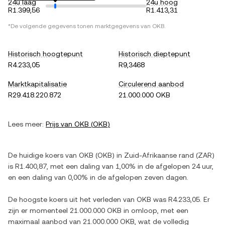
24u laag
24u hoog
R1.399,56
R1.413,31
*De volgende gegevens tonen marktgegevens van
OKB
.
Historisch hoogtepunt
Historisch dieptepunt
R4.233,05
R9,3468
Marktkapitalisatie
Circulerend aanbod
R29.418.220.872
21.000.000 OKB
Lees meer:
Prijs van
OKB
(
OKB
)
De huidige koers van
OKB
(
OKB
) in
Zuid-Afrikaanse rand
(
ZAR
)
is
R1.400,87
, met
een daling
van
1,00%
in de afgelopen 24 uur,
en
een daling
van
0,00%
in de afgelopen zeven dagen.
De hoogste koers uit het verleden van
OKB
was
R4.233,05
. Er
zijn er momenteel
21.000.000 OKB
in omloop, met een
maximaal aanbod van
21.000.000 OKB
, wat de volledig