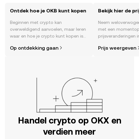
Ontdek hoe je OKB kunt kopen
Bekijk hier de pr
Beginnen met crypto kan
Neem weloverwogen
overweldigend aanvoelen, maar leren
met een momentop
waar en hoe je crypto kunt kopen is
prijsveranderingen in
eenvoudiger dan je denkt. Begin je
sentiment in de co
Op ontdekking gaan
Prijs weergeven
reis op de mobiele app van OKX of
en meer.
hier op het web.
Handel crypto op OKX en
verdien meer