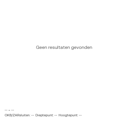
Geen resultaten gevonden
-- ~ --
OKB/ZARsluiten: --
Dieptepunt: --
Hoogtepunt: --