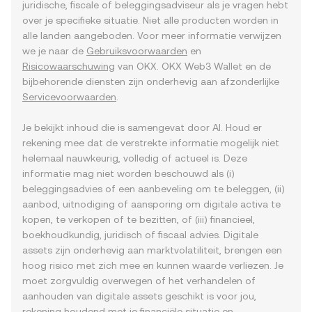
juridische, fiscale of beleggingsadviseur als je vragen hebt
over je specifieke situatie. Niet alle producten worden in
alle landen aangeboden. Voor meer informatie verwijzen
we je naar de
Gebruiksvoorwaarden
en
Risicowaarschuwing
van OKX. OKX Web3 Wallet en de
bijbehorende diensten zijn onderhevig aan afzonderlijke
Servicevoorwaarden
.
Je bekijkt inhoud die is samengevat door AI. Houd er
rekening mee dat de verstrekte informatie mogelijk niet
helemaal nauwkeurig, volledig of actueel is. Deze
informatie mag niet worden beschouwd als (i)
beleggingsadvies of een aanbeveling om te beleggen, (ii)
aanbod, uitnodiging of aansporing om digitale activa te
kopen, te verkopen of te bezitten, of (iii) financieel,
boekhoudkundig, juridisch of fiscaal advies. Digitale
assets zijn onderhevig aan marktvolatiliteit, brengen een
hoog risico met zich mee en kunnen waarde verliezen. Je
moet zorgvuldig overwegen of het verhandelen of
aanhouden van digitale assets geschikt is voor jou,
rekening houdend met je financiële situatie en