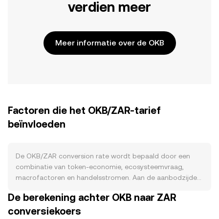
verdien meer
Meer informatie over de OKB
Factoren die het OKB/ZAR-tarief
beïnvloeden
De OKB/ZAR conversion rate wordt bepaald door een
combinatie van token-economie, ecosysteemvraag,
macrofactoren en handelsstromen. Aan de aanbodzijde
heeft OKB geen halving- of mining-schema; in plaats
De berekening achter OKB naar ZAR
daarvan voert OKX een doorlopend buyback- en burn-
conversiekoers
programma uit dat periodiek OKB uit circulatie haalt,