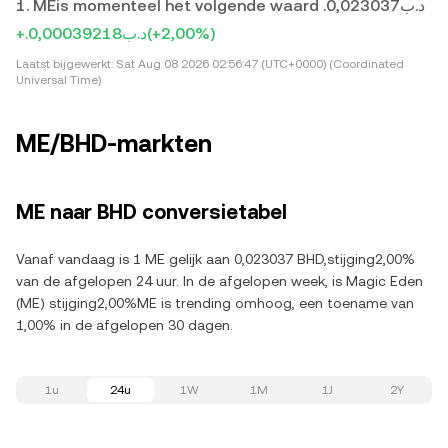
1. MEis momenteel het volgende waard .د.ب0,023037
+.د.ب0,00039218
(+2,00%)
Laatst bijgewerkt:
Sat Aug 08 2026 02:56:47 (UTC+0000) (Coordinated
Universal Time)
ME/BHD-markten
ME naar BHD conversietabel
Vanaf vandaag is 1 ME gelijk aan 0,023037 BHD,stijging2,00%
van de afgelopen 24 uur. In de afgelopen week, is Magic Eden
(ME) stijging2,00%ME is trending omhoog, een toename van
1,00% in de afgelopen 30 dagen.
1u
24u
1W
1M
1J
2Y