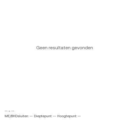
Geen resultaten gevonden
-- ~ --
ME/BHDsluiten: --
Dieptepunt: --
Hoogtepunt: --