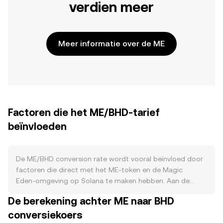
verdien meer
Meer informatie over de ME
Factoren die het ME/BHD-tarief
beïnvloeden
De ME/BHD conversion rate wordt vooral beïnvloed door
factoren die direct met het ME‑token en de Magic
Eden‑omgeving op Solana te maken hebben. Aan de
aanbodkant spelen tokenuitgifte en geplande
De berekening achter ME naar BHD
ontgrendelingen een rol, omdat airdrops,
conversiekoers
ecosysteem‑incentives en team‑ of