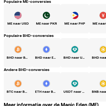
Populaire ME-conversies
ME naar USD
ME naar PKR
ME naar PHP
ME naa
Populaire BHD-conversies
BHD naar BTC
BHD naar ETH
BHD naar USDT
Andere BHD-conversies
BTC naar BHD
ETH naar BHD
USDT naar BHD
Meer informatie over de Magic Eden (ME)