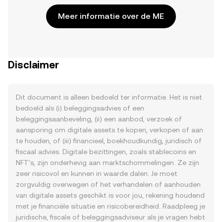
Meer informatie over de ME
Disclaimer
Dit document is alleen bedoeld ter informatie. Het is niet
bedoeld als (i) beleggingsadvies of een
beleggingsaanbeveling, (ii) een aanbod, verzoek of
aansporing om digitale assets te kopen, verkopen of aan
te houden, of (iii) financieel, boekhoudkundig, juridisch of
fiscaal advies. Digitale bezittingen, zoals stablecoins en
NFT's, zijn onderhevig aan marktschommelingen. Ze zijn
zeer risicovol en kunnen in waarde dalen. Je moet
zorgvuldig overwegen of het verhandelen of aanhouden
van digitale assets geschikt is voor jou, rekening houdend
met je financiële situatie en risicobereidheid. Raadpleeg je
juridische, fiscale of beleggingsadviseur als je vragen hebt