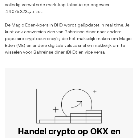
volledig verwaterde marktkapitalisatie op ongeveer
.د.ب14.075.323
zet.
De
Magic Eden
-koers in
BHD
wordt geüpdatet in real time. Je
kunt ook conversies zien van
Bahreinse dinar
naar andere
populaire cryptocurrency's, die het makkelijk maken om
Magic
Eden
(
ME
) en andere digitale valuta snel en makkelijk om te
wisselen voor
Bahreinse dinar
(
BHD
) en vice versa.
Handel crypto op OKX en