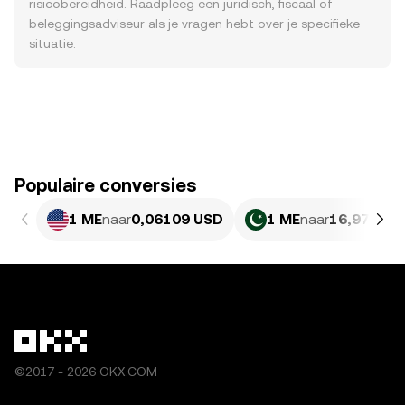
risicobereidheid. Raadpleeg een juridisch, fiscaal of
beleggingsadviseur als je vragen hebt over je specifieke
situatie.
Populaire conversies
1 ME
naar
0,06109 USD
1 ME
naar
16,97 PKR
©2017 - 2026 OKX.COM