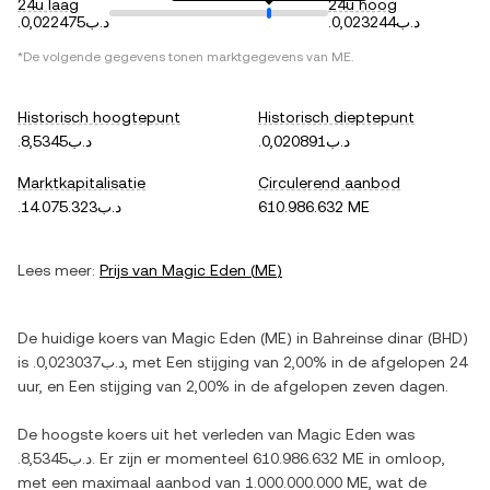
24u laag
24u hoog
.د.ب0,023244
.د.ب0,022475
*De volgende gegevens tonen marktgegevens van
ME
.
Historisch hoogtepunt
Historisch dieptepunt
.د.ب0,020891
.د.ب8,5345
Marktkapitalisatie
Circulerend aanbod
.د.ب14.075.323
610.986.632 ME
Lees meer:
Prijs van
Magic Eden
(
ME
)
De huidige koers van
Magic Eden
(
ME
) in
Bahreinse dinar
(
BHD
)
is
.د.ب0,023037
, met
Een stijging
van
2,00%
in de afgelopen 24
uur, en
Een stijging
van
2,00%
in de afgelopen zeven dagen.
De hoogste koers uit het verleden van
Magic Eden
was
.د.ب8,5345
. Er zijn er momenteel
610.986.632 ME
in omloop,
met een maximaal aanbod van
1.000.000.000 ME
, wat de