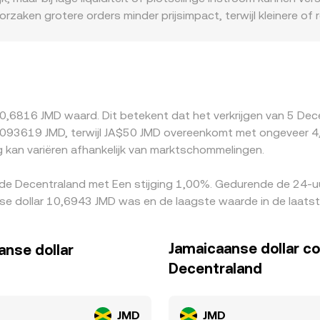
zaken grotere orders minder prijsimpact, terwijl kleinere of 
k de keten van noteringen mee: MANA wordt vaak eerst tegen
count in USDT ten opzichte van JMD werkt daardoor door in 
AML-eisen, kapitaalstromen of listing-beperkingen — kunnen
ijsopslagen of -kortingen leidt. Arbitragepartijen kopen w
ar toetrekken, maar fricties zoals transactiekosten, opname
0,6816 JMD waard. Dit betekent dat het verkrijgen van 5 De
n hoge volatiliteit.
093619 JMD, terwijl JA$50 JMD overeenkomt met ongeveer 4,6
kan variëren afhankelijk van marktschommelingen.
 de Decentraland met Een stijging 1,00%. Gedurende de 24-u
e dollar 10,6943 JMD was en de laagste waarde in de laatst
Jamaicaanse dollar c
anse dollar
Decentraland
JMD
JMD