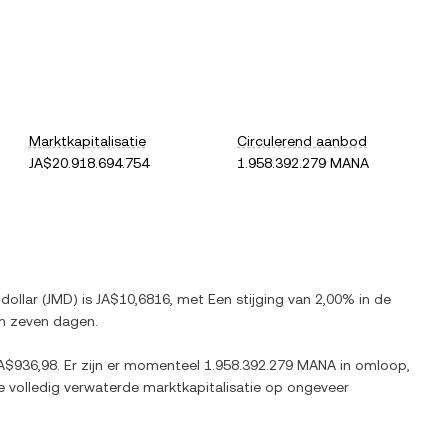
Marktkapitalisatie
Circulerend aanbod
JA$20.918.694.754
1.958.392.279 MANA
dollar
(
JMD
) is
JA$10,6816
, met
Een stijging
van
2,00%
in de
n zeven dagen.
A$936,98
. Er zijn er momenteel
1.958.392.279 MANA
in omloop,
e volledig verwaterde marktkapitalisatie op ongeveer