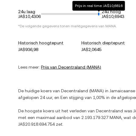
Prijs in real time: JA$10,6816
24u laag
24u hoog
JA$10,4306
JA$10,6943
*De volgende gegevens tonen marktgegevens van
MANA
.
Historisch hoogtepunt
Historisch dieptepunt
JA$936,98
JA$2,0645
Lees meer:
Prijs van
Decentraland
(
MANA
)
De huidige koers van
Decentraland
(
MANA
) in
Jamaicaanse 
afgelopen 24 uur, en
Een stijging
van
1,00%
in de afgelope
De hoogste koers uit het verleden van
Decentraland
was
J
met een maximaal aanbod van
2.193.179.327 MANA
, wat d
JA$20.918.694.754
zet.