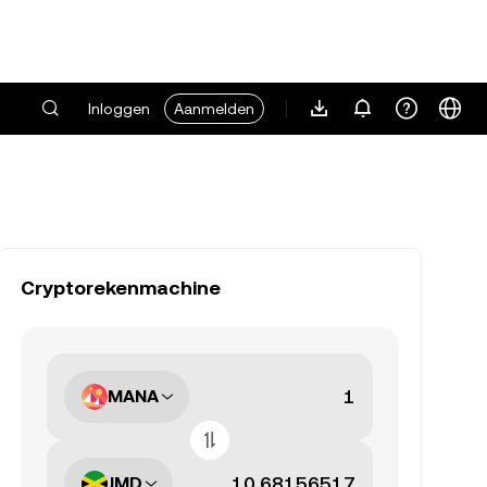
Inloggen
Aanmelden
Cryptorekenmachine
MANA
JMD