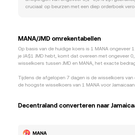
cruciaal: op beurzen met een diep orderboek veroor
wereldwijde gemiddelde. Voor MANA/JMD speelt oo
OTC-markten wordt betrokken; een premie of dis
en regelgevende factoren — zoals strengere KYC/
toegang tot MANA beïnvloeden, wat tot lokale pr
MANA/JMD omrekentabellen
duurder is, waardoor prijzen doorgaans naar elka
Op basis van de huidige koers is 1 MANA ongeveer 1
gelijkmaking onvolmaakt, zeker tijdens perioden va
je JA$1 JMD hebt, komt dat overeen met ongeveer 0,
wisselkoers tussen JMD en MANA, het exacte bedrag 
Tijdens de afgelopen 7 dagen is de wisselkoers van
de hoogste wisselkoers van 1 MANA voor Jamaicaans
Decentraland converteren naar Jamaica
MANA