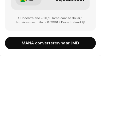
1 Decentraland = 10,68 Jamaicaanse dollar, 1
Jamaicaanse dollar = 0,093619 Decentraland
MANA converteren naar JMD