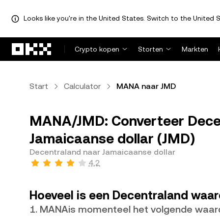
Looks like you're in the United States. Switch to the United S
Overslaan naar hoofdinhoud
Crypto kopen
Storten
Markten
Start
Calculator
MANA naar JMD
MANA/JMD: Converteer Dece
Jamaicaanse dollar (JMD)
Decentraland naar Jamaicaanse dollar
4,2
Hoeveel is een Decentraland waar
1. MANAis momenteel het volgende waar