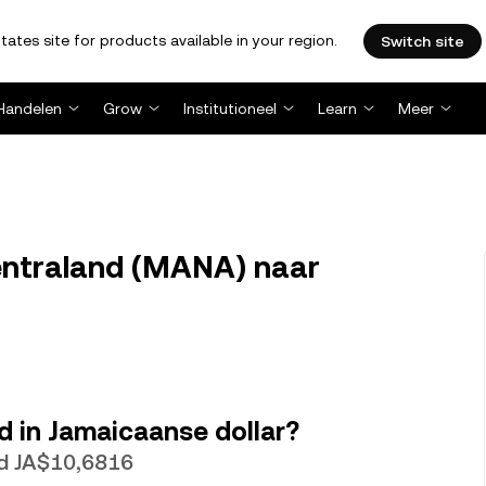
tates site for products available in your region.
Switch site
Handelen
Grow
Institutioneel
Learn
Meer
ntraland (MANA) naar
d in Jamaicaanse dollar?
d JA$10,6816