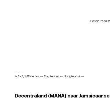
Geen resu
-- ~ --
MANA/JMDsluiten: --
Dieptepunt: --
Hoogtepunt: --
Decentraland (MANA) naar Jamaicaanse d