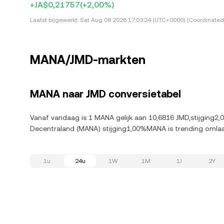
+JA$0,21757
(+2,00%)
Laatst bijgewerkt:
Sat Aug 08 2026 17:03:24 (UTC+0000) (Coordinated 
MANA/JMD-markten
MANA naar JMD conversietabel
Vanaf vandaag is 1 MANA gelijk aan 10,6816 JMD,stijging2,
Decentraland (MANA) stijging1,00%MANA is trending omla
1u
24u
1W
1M
1J
2Y