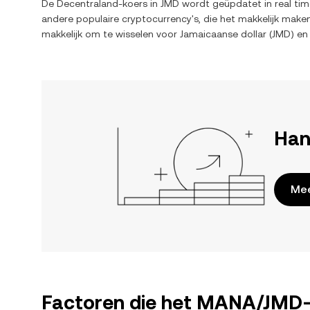
De
Decentraland
-koers in
JMD
wordt geüpdatet in real tim
andere populaire cryptocurrency's, die het makkelijk mak
makkelijk om te wisselen voor
Jamaicaanse dollar
(
JMD
) en
Han
Mee
Factoren die het MANA/JMD-t