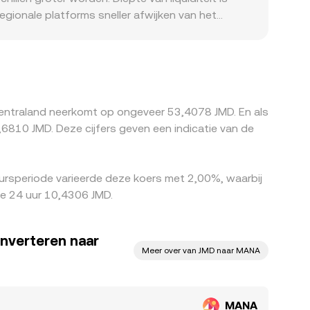
regionale platforms sneller afwijken van het
 USDT geprijsd, waarna JMD via lokale fiat- of
de uiteindelijke MANA/JMD-quote. Geografische
 de beschikbaarheid van JMD-liquidity en de
aar MANA/JMD goedkoop is en verkopen waar het
tijden en valutaconversies maken deze
centraland neerkomt op ongeveer 53,4078 JMD. En als
810 JMD. Deze cijfers geven een indicatie van de
ursperiode varieerde deze koers met 2,00%, waarbij
e 24 uur 10,4306 JMD.
onverteren naar
Meer over van JMD naar MANA
MANA