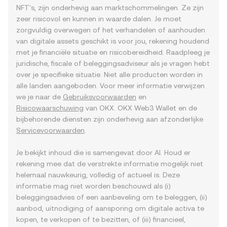
NFT's, zijn onderhevig aan marktschommelingen. Ze zijn
zeer risicovol en kunnen in waarde dalen. Je moet
zorgvuldig overwegen of het verhandelen of aanhouden
van digitale assets geschikt is voor jou, rekening houdend
met je financiële situatie en risicobereidheid. Raadpleeg je
juridische, fiscale of beleggingsadviseur als je vragen hebt
over je specifieke situatie. Niet alle producten worden in
alle landen aangeboden. Voor meer informatie verwijzen
we je naar de
Gebruiksvoorwaarden
en
Risicowaarschuwing
van OKX. OKX Web3 Wallet en de
bijbehorende diensten zijn onderhevig aan afzonderlijke
Servicevoorwaarden
.
Je bekijkt inhoud die is samengevat door AI. Houd er
rekening mee dat de verstrekte informatie mogelijk niet
helemaal nauwkeurig, volledig of actueel is. Deze
informatie mag niet worden beschouwd als (i)
beleggingsadvies of een aanbeveling om te beleggen, (ii)
aanbod, uitnodiging of aansporing om digitale activa te
kopen, te verkopen of te bezitten, of (iii) financieel,