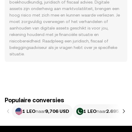
boekhoudkundig, juridisch of fiscaal advies. Digitale
assets zijn onderhevig aan marktvolatiliteit, brengen een
hoog risico met zich mee en kunnen waarde verliezen. Je
moet zorgvuldig overwegen of het verhandelen of
aanhouden van digitale assets geschikt is voor jou,
rekening houdend met je financiële situatie en
risicobereidheid. Raadpleeg een juridisch, fiscaal of
beleggingsadviseur als je vragen hebt over je specifieke
situatie.
Populaire conversies
1 LEO
naar
9,706 USD
1 LEO
naar
2.695,84 P