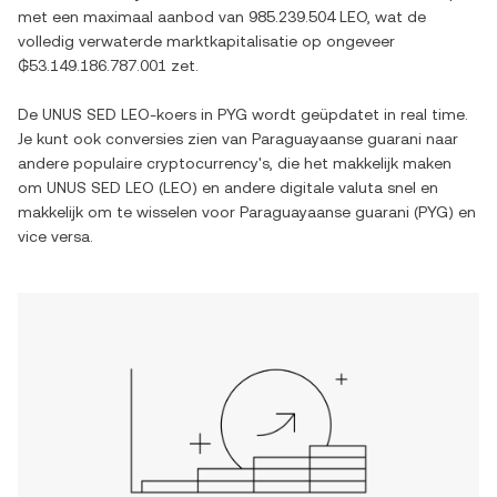
met een maximaal aanbod van
985.239.504 LEO
, wat de
volledig verwaterde marktkapitalisatie op ongeveer
₲53.149.186.787.001
zet.
De
UNUS SED LEO
-koers in
PYG
wordt geüpdatet in real time.
Je kunt ook conversies zien van
Paraguayaanse guarani
naar
andere populaire cryptocurrency's, die het makkelijk maken
om
UNUS SED LEO
(
LEO
) en andere digitale valuta snel en
makkelijk om te wisselen voor
Paraguayaanse guarani
(
PYG
) en
vice versa.