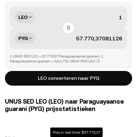
LEO
PYG
1 UNUS SED LEO = 57.770,37 Paraguayaanse guarani, 1
Paraguayaanse guarani = 0,0₄1731 UNUS SED LEO
LEO converteren naar PYG
UNUS SED LEO (LEO) naar Paraguayaanse
guarani (PYG) prijsstatistieken
Prijs in real time: ₲57.770,37