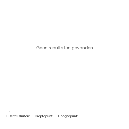
Geen resultaten gevonden
-- ~ --
LEO/PYGsluiten: --
Dieptepunt: --
Hoogtepunt: --