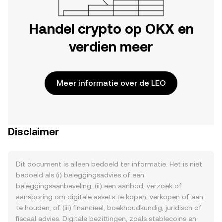
Handel crypto op OKX en
verdien meer
Meer informatie over de LEO
Disclaimer
Dit document is alleen bedoeld ter informatie. Het is niet
bedoeld als (i) beleggingsadvies of een
beleggingsaanbeveling, (ii) een aanbod, verzoek of
aansporing om digitale assets te kopen, verkopen of aan
te houden, of (iii) financieel, boekhoudkundig, juridisch of
fiscaal advies. Digitale bezittingen, zoals stablecoins en