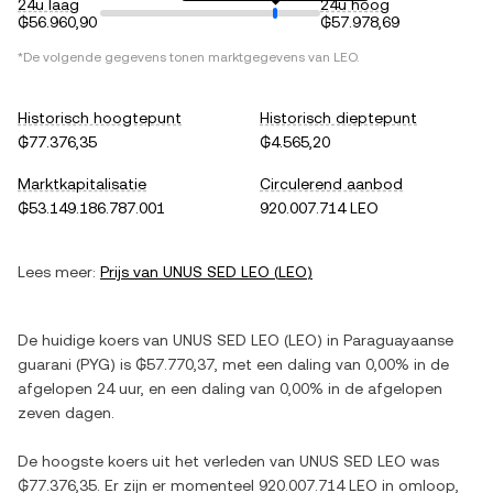
24u laag
24u hoog
₲56.960,90
₲57.978,69
*De volgende gegevens tonen marktgegevens van
LEO
.
Historisch hoogtepunt
Historisch dieptepunt
₲77.376,35
₲4.565,20
Marktkapitalisatie
Circulerend aanbod
₲53.149.186.787.001
920.007.714 LEO
Lees meer:
Prijs van
UNUS SED LEO
(
LEO
)
De huidige koers van
UNUS SED LEO
(
LEO
) in
Paraguayaanse
guarani
(
PYG
) is
₲57.770,37
, met
een daling
van
0,00%
in de
afgelopen 24 uur, en
een daling
van
0,00%
in de afgelopen
zeven dagen.
De hoogste koers uit het verleden van
UNUS SED LEO
was
₲77.376,35
. Er zijn er momenteel
920.007.714 LEO
in omloop,