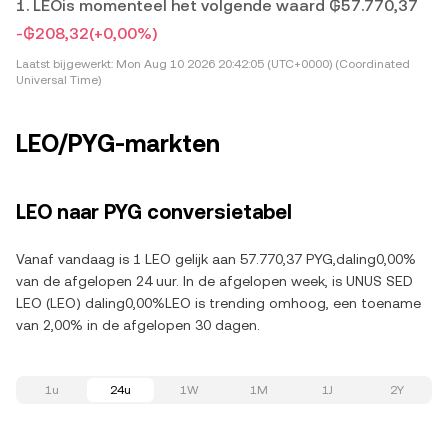
1. LEOis momenteel het volgende waard ₲57.770,37
-₲208,32
(+0,00%)
Laatst bijgewerkt:
Mon Aug 10 2026 20:42:05 (UTC+0000) (Coordinated
Universal Time)
LEO/PYG-markten
LEO naar PYG conversietabel
Vanaf vandaag is 1 LEO gelijk aan 57.770,37 PYG,daling0,00%
van de afgelopen 24 uur. In de afgelopen week, is UNUS SED
LEO (LEO) daling0,00%LEO is trending omhoog, een toename
van 2,00% in de afgelopen 30 dagen.
1u
24u
1W
1M
1J
2Y