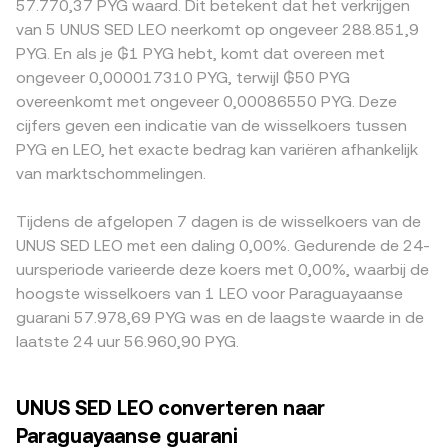
57.770,37 PYG waard. Dit betekent dat het verkrijgen
Paraguayaanse guarani. Schommelingen in
mechanisme met x × y = k, waarbij x en y de voorraden
van de handel geconcentreerd op ecosystemeigen
van 5 UNUS SED LEO neerkomt op ongeveer 288.851,9
risicosentiment door renteverwachtingen of wereldwijde
van de twee poolactiva zijn en de prijs lokaal wordt
venues, wat een liquiditeitspremie of -korting kan
PYG. En als je ₲1 PYG hebt, komt dat overeen met
liquiditeit kunnen het korte-termijnbeeld domineren, zelfs
benaderd door y/x. Grote swaps verschuiven deze
veroorzaken ten opzichte van beurzen waar LEO minder
ongeveer 0,000017310 PYG, terwijl ₲50 PYG
als LEO-specifieke nieuwsflow rustig is. Regulatoire
verhoudingen en veroorzaken prijsimpact, terwijl
actief verhandeld wordt. Daarnaast wordt LEO op veel
overeenkomt met ongeveer 0,00086550 PYG. Deze
gebeurtenissen die iFinex, Bitfinex of gerelateerde
arbitrageurs de poolprijs doorgaans weer richting de
plaatsen primair tegen USDT gequoteerd; als USDT in
cijfers geven een indicatie van de wisselkoers tussen
stablecoins raken, kunnen de LEO/PYG conversion rate
VWAP van gecentraliseerde venues trekken.
PYG tegen een kleine premie of korting handelt, voedt die
PYG en LEO, het exacte bedrag kan variëren afhankelijk
abrupt beïnvloeden, net als wijzigingen in Paraguayaanse
basis het uiteindelijke LEO/PYG-cijfer. Geografische en
regelgeving die de toegang tot PYG-liquidity veranderen.
van marktschommelingen.
regulatoire factoren kunnen eveneens tot prijsverschillen
Ten slotte spelen technische dynamieken een rol: waar
leiden, bijvoorbeeld wanneer lokale PYG-stromen,
LEO-derivaten beschikbaar zijn, kunnen funding rates en
betalingskanalen of rapportageverplichtingen de
Tijdens de afgelopen 7 dagen is de wisselkoers van de
opties-expiraties tijdelijke druk veroorzaken, terwijl
effectiviteit van fiat-onramps beïnvloeden. Arbitrageurs
UNUS SED LEO met een daling 0,00%. Gedurende de 24-
concentratie van spotliquiditeit op enkele venues de
helpen deze verschillen te verkleinen door LEO te kopen
uursperiode varieerde deze koers met 0,00%, waarbij de
impact van grote whale-transacties vergroot. On-chain
waar hij goedkoper is en te verkopen waar hij duurder is,
hoogste wisselkoers van 1 LEO voor Paraguayaanse
burn-transacties en grote verplaatsingen tussen beurzen
maar fricties zoals opnamekosten, latentie en limieten
guarani 57.978,69 PYG was en de laagste waarde in de
worden vaak snel ingeprijsd en kunnen extra volatiliteit
zorgen ervoor dat prijzen niet overal meteen gelijklopen.
laatste 24 uur 56.960,90 PYG.
toevoegen bovenop deze structurele drijfveren.
UNUS SED LEO converteren naar
Paraguayaanse guarani