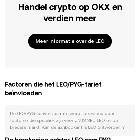
Handel crypto op OKX en
verdien meer
Meer informatie over de LEO
Factoren die het LEO/PYG-tarief
beïnvloeden
De LEO/PYG conversion rate wordt beïnvloed door
factoren die specifiek zijn voor UNUS SED LEO en de
bredere markt. Aan de aanbodkant is LEO ontworpen met
een doorlopende inkoop- en verbrandingsmechaniek: