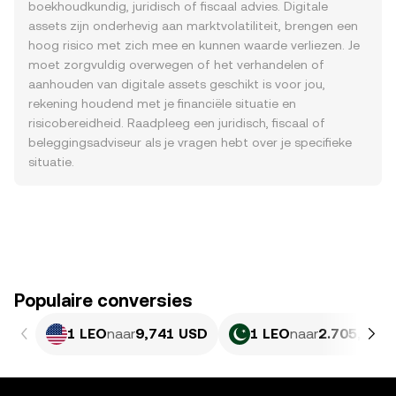
boekhoudkundig, juridisch of fiscaal advies. Digitale
assets zijn onderhevig aan marktvolatiliteit, brengen een
hoog risico met zich mee en kunnen waarde verliezen. Je
moet zorgvuldig overwegen of het verhandelen of
aanhouden van digitale assets geschikt is voor jou,
rekening houdend met je financiële situatie en
risicobereidheid. Raadpleeg een juridisch, fiscaal of
beleggingsadviseur als je vragen hebt over je specifieke
situatie.
Populaire conversies
1 LEO
naar
9,741 USD
1 LEO
naar
2.705,56 P