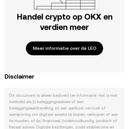
Handel crypto op OKX en
verdien meer
Meer informatie over de LEO
Disclaimer
Dit document is alleen bedoeld ter informatie. Het is niet
bedoeld als (i) beleggingsadvies of een
beleggingsaanbeveling, (ii) een aanbod, verzoek of
aansporing om digitale assets te kopen, verkopen of aan
te houden, of (iii) financieel, boekhoudkundig, juridisch of
fiscaal advies. Digitale bezittingen, zoals stablecoins en