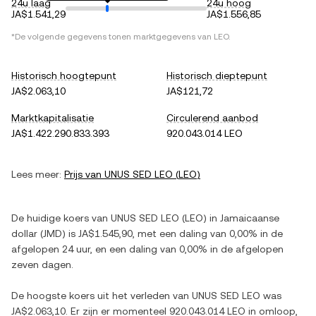
24u laag
24u hoog
JA$1.541,29
JA$1.556,85
*De volgende gegevens tonen marktgegevens van
LEO
.
Historisch hoogtepunt
Historisch dieptepunt
JA$2.063,10
JA$121,72
Marktkapitalisatie
Circulerend aanbod
JA$1.422.290.833.393
920.043.014 LEO
Lees meer:
Prijs van
UNUS SED LEO
(
LEO
)
De huidige koers van
UNUS SED LEO
(
LEO
) in
Jamaicaanse
dollar
(
JMD
) is
JA$1.545,90
, met
een daling
van
0,00%
in de
afgelopen 24 uur, en
een daling
van
0,00%
in de afgelopen
zeven dagen.
De hoogste koers uit het verleden van
UNUS SED LEO
was
JA$2.063,10
. Er zijn er momenteel
920.043.014 LEO
in omloop,