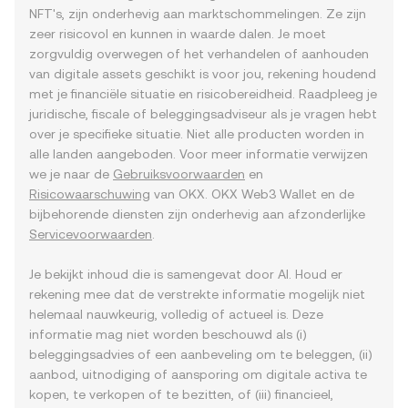
NFT's, zijn onderhevig aan marktschommelingen. Ze zijn
zeer risicovol en kunnen in waarde dalen. Je moet
zorgvuldig overwegen of het verhandelen of aanhouden
van digitale assets geschikt is voor jou, rekening houdend
met je financiële situatie en risicobereidheid. Raadpleeg je
juridische, fiscale of beleggingsadviseur als je vragen hebt
over je specifieke situatie. Niet alle producten worden in
alle landen aangeboden. Voor meer informatie verwijzen
we je naar de
Gebruiksvoorwaarden
en
Risicowaarschuwing
van OKX. OKX Web3 Wallet en de
bijbehorende diensten zijn onderhevig aan afzonderlijke
Servicevoorwaarden
.
Je bekijkt inhoud die is samengevat door AI. Houd er
rekening mee dat de verstrekte informatie mogelijk niet
helemaal nauwkeurig, volledig of actueel is. Deze
informatie mag niet worden beschouwd als (i)
beleggingsadvies of een aanbeveling om te beleggen, (ii)
aanbod, uitnodiging of aansporing om digitale activa te
kopen, te verkopen of te bezitten, of (iii) financieel,