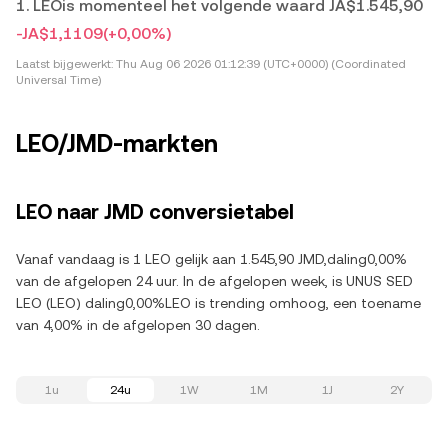
1. LEOis momenteel het volgende waard JA$1.545,90
-JA$1,1109
(+0,00%)
Laatst bijgewerkt:
Thu Aug 06 2026 01:12:39 (UTC+0000) (Coordinated
Universal Time)
LEO/JMD-markten
LEO naar JMD conversietabel
Vanaf vandaag is 1 LEO gelijk aan 1.545,90 JMD,daling0,00%
van de afgelopen 24 uur. In de afgelopen week, is UNUS SED
LEO (LEO) daling0,00%LEO is trending omhoog, een toename
van 4,00% in de afgelopen 30 dagen.
1u
24u
1W
1M
1J
2Y