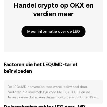
Handel crypto op OKX en
verdien meer
Meer informatie over de LEO
Factoren die het LEO/JMD-tarief
beïnvloeden
De LEO/JMD conversion rate wordt beïnvloed door
factoren die specifiek zijn voor UNUS SED LEO en de
Jamaicaanse dollar. Aan de aanbodzijde is LEO in 2019 via
een private sale uitgegeven en draait het token sindsdien