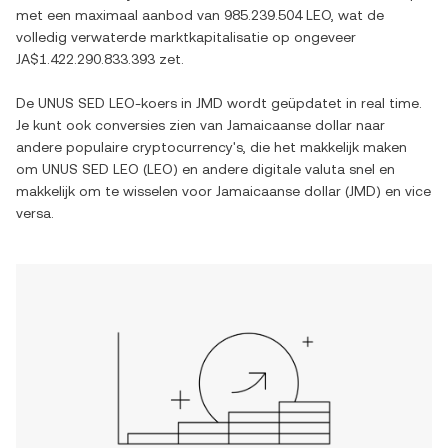
met een maximaal aanbod van
985.239.504 LEO
, wat de
volledig verwaterde marktkapitalisatie op ongeveer
JA$1.422.290.833.393
zet.
De
UNUS SED LEO
-koers in
JMD
wordt geüpdatet in real time.
Je kunt ook conversies zien van
Jamaicaanse dollar
naar
andere populaire cryptocurrency's, die het makkelijk maken
om
UNUS SED LEO
(
LEO
) en andere digitale valuta snel en
makkelijk om te wisselen voor
Jamaicaanse dollar
(
JMD
) en vice
versa.