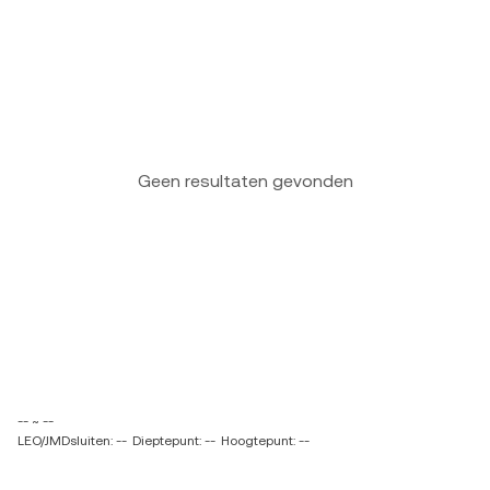
Geen resultaten gevonden
-- ~ --
LEO/JMDsluiten: --
Dieptepunt: --
Hoogtepunt: --