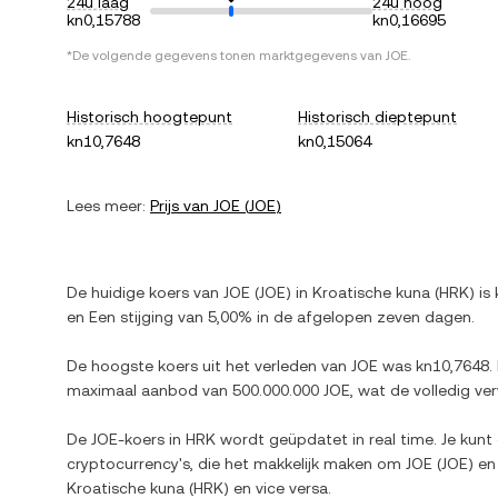
24u laag
24u hoog
kn0,15788
kn0,16695
*De volgende gegevens tonen marktgegevens van
JOE
.
Historisch hoogtepunt
Historisch dieptepunt
kn10,7648
kn0,15064
Lees meer:
Prijs van
JOE
(
JOE
)
De huidige koers van
JOE
(
JOE
) in
Kroatische kuna
(
HRK
) is
en
Een stijging
van
5,00%
in de afgelopen zeven dagen.
De hoogste koers uit het verleden van
JOE
was
kn10,7648
.
maximaal aanbod van
500.000.000 JOE
, wat de volledig v
De
JOE
-koers in
HRK
wordt geüpdatet in real time. Je kunt
cryptocurrency's, die het makkelijk maken om
JOE
(
JOE
) en
Kroatische kuna
(
HRK
) en vice versa.