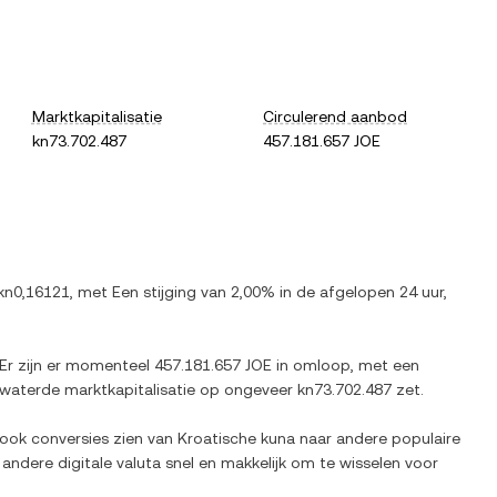
Marktkapitalisatie
Circulerend aanbod
kn73.702.487
457.181.657 JOE
kn0,16121
, met
Een stijging
van
2,00%
in de afgelopen 24 uur,
 Er zijn er momenteel
457.181.657 JOE
in omloop, met een
erwaterde marktkapitalisatie op ongeveer
kn73.702.487
zet.
 ook conversies zien van
Kroatische kuna
naar andere populaire
 andere digitale valuta snel en makkelijk om te wisselen voor