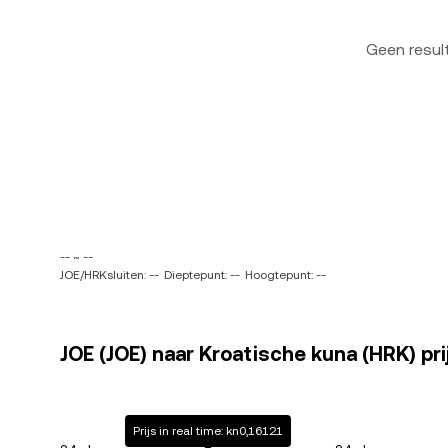
Geen resu
-- ~ --
JOE/HRKsluiten: --
Dieptepunt: --
Hoogtepunt: --
JOE (JOE) naar Kroatische kuna (HRK) pri
Prijs in real time: kn0,16121