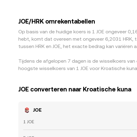
HRK-markt wordt doorgegeven in de uiteindelijke 
prijs. Regionale factoren en compliance-vereist
functies in bepaalde rechtsgebieden verschilt. A
JOE/HRK omrekentabellen
verkleint, maar fricties zoals opnamekosten, netwe
Op basis van de huidige koers is 1 JOE ongeveer 0,1
hebt, komt dat overeen met ongeveer 6,2031 HRK, te
tussen HRK en JOE, het exacte bedrag kan variëren 
Tijdens de afgelopen 7 dagen is de wisselkoers van
hoogste wisselkoers van 1 JOE voor Kroatische kun
JOE converteren naar Kroatische kuna
JOE
1 JOE