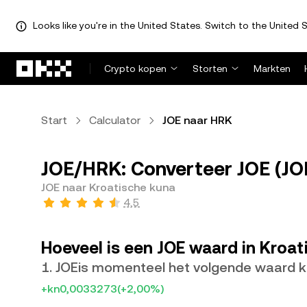
Looks like you're in the United States. Switch to the United S
Overslaan naar hoofdinhoud
Crypto kopen
Storten
Markten
Start
Calculator
JOE naar HRK
JOE/HRK: Converteer JOE (JO
JOE naar Kroatische kuna
4,5
Hoeveel is een JOE waard in Kroa
1. JOEis momenteel het volgende waard 
+kn0,0033273
(+2,00%)