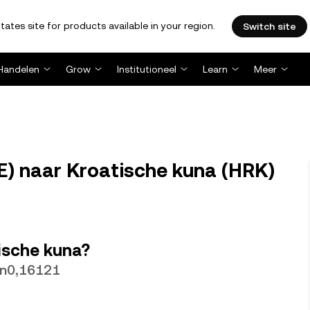
tates site for products available in your region.
Switch site
Handelen
Grow
Institutioneel
Learn
Meer
E) naar Kroatische kuna (HRK)
tische kuna?
kn0,16121