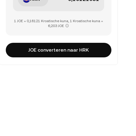
1 JOE = 0,16121 Kroatische kuna, 1 Kroatische kuna =
6,203 JOE
JOE converteren naar HRK