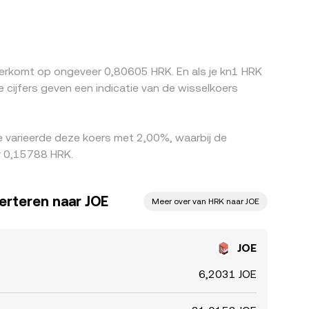
opzichte van fiat werkt zo door in de gequote
eeld wanneer toegang tot DEX-staking of veJOE-
t duurder is, wat de divergenties doorgaans snel
len niet volledig of niet onmiddellijk verdwijnen.
eerkomt op ongeveer 0,80605 HRK. En als je kn1 HRK
ijfers geven een indicatie van de wisselkoers
 varieerde deze koers met 2,00%, waarbij de
r 0,15788 HRK.
erteren naar JOE
Meer over van HRK naar JOE
JOE
6,2031 JOE