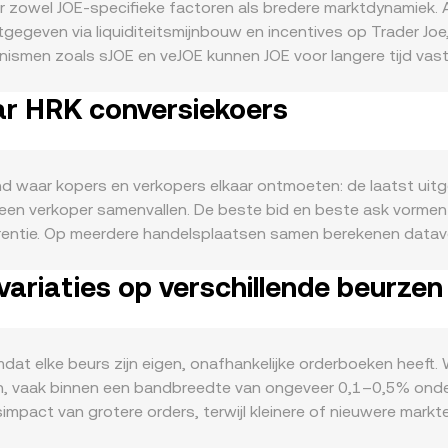
r zowel JOE-specifieke factoren als bredere marktdynamiek.
uitgegeven via liquiditeitsmijnbouw en incentives op Trader
smen zoals sJOE en veJOE kunnen JOE voor langere tijd vastz
 Eventuele governance-besluiten rond buybacks of burns, wa
ar HRK conversiekoers
ijvende kracht uit de activiteit binnen het Trader Joe-ecosy
 veJOE-boosts nastreven, en gebruikers die sJOE staken voor
 vertoont JOE vaak een correlatie met de richting van Bitcoi
ant kan de relatieve sterkte van de Kroatische kuna tegenov
d waar kopers en verkopers elkaar ontmoeten: de laatst uitg
itgedrukte JOE-waardering beïnvloeden. Regelgevende ontwikke
 een verkoper samenvallen. De beste bid en beste ask vormen
of classificatiedebatten rond utility-tokens kunnen tot herprij
erentie. Op meerdere handelsplaatsen samen berekenen data
en of verruimen. Ten slotte zorgen technische marktfactoren 
 met hogere volumes: VWAP = Σ(Price_i × Volume_i) / Σ Volum
of omlaag duwen, expiraties van derivaten waar beschikbaar sp
riaties op verschillende beurzen
OE-hoeveelheid = HRK-waarde / conversion rate. Naast orderb
nvloeden liquiditeit en kortetermijnschommelingen.
 invariant zoals x × y = k, waarbij de prijs in een pool benade
r blijft in essentie een AMM: verschuivingen in balans en diep
tijk combineren platforms spotorderboeken, DEX-prijzen en 
omdat elke beurs zijn eigen, onafhankelijke orderboeken heef
 het orderboek als de volumeverdeling over markten weerspie
pen, vaak binnen een bandbreedte van ongeveer 0,1–0,5% onde
mpact van grotere orders, terwijl kleinere of nieuwere markte
espelen: sommige handelsplekken quoten JOE primair tegen 