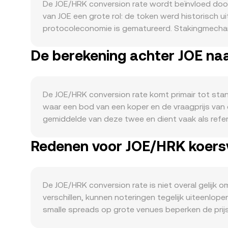
De JOE/HRK conversion rate wordt beïnvloed doo
van JOE een grote rol: de token werd historisch 
protocoleconomie is gematureerd. Stakingmechani
afneemt en kortetermijnverkoopdruk vermindert.
De berekening achter JOE na
verder beïnvloeden. Aan de vraagzijde komt de dr
volumes in de Liquidity Book AMM, meer LP’s die
als governance- en utility-token. Macrotechnisch
domineren, ongeacht protocolnieuws. Aan de HRK-k
De JOE/HRK conversion rate komt primair tot stan
renteverwachtingen en FX-liquiditeit de in HRK u
waar een bod van een koper en de vraagprijs van
voor DEX’s, de behandeling van stakingbeloningen, 
gemiddelde van deze twee en dient vaak als ref
KYC/AML-eisen die toegang tot JOE-markten beperk
(VWAP) die meer gewicht geeft aan handelsplekken
perpetuals kunnen de spotprijs tijdelijk omhoog 
Redenen voor JOE/HRK koersva
waarde = JOE-hoeveelheid × conversion rate, en J
stromen tussen beurzen en de Trader Joe DEX beï
zichtbare rol. Veel AMM-pools volgen een wiskundig
gebruikt geconcentreerde liquiditeit per ‘bin’, maa
waartegen JOE kan worden verhandeld. In de prak
De JOE/HRK conversion rate is niet overal gelijk 
JOE/HRK-referentie die zowel de laatste match in
verschillen, kunnen noteringen tegelijk uiteenlo
smalle spreads op grote venues beperken de prijsi
kan bovendien het marktspecifieke landschap me