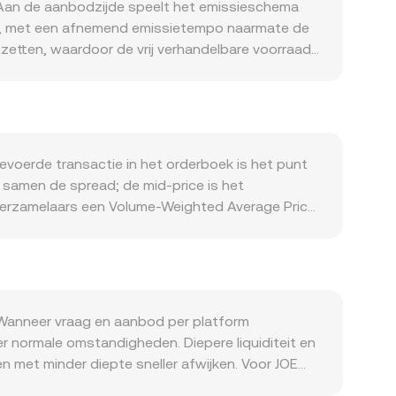
 Aan de aanbodzijde speelt het emissieschema
 Joe, met een afnemend emissietempo naarmate de
etten, waardoor de vrij verhandelbare voorraad
nneer toegepast, kunnen het circulerende aanbod
steem op Avalanche, Arbitrum en BNB Chain: hogere
 fee-inkomsten vergroten de nuttigheid van JOE
n; brede crypto-risicosentimenten kunnen de koers
er grote valuta (zoals USD of EUR), lokale
evoerde transactie in het orderboek is het punt
lingen zijn eveneens belangrijk: beleidskaders
 samen de spread; de mid-price is het
sing leiden, net als wijzigingen in listing- of
verzamelaars een Volume-Weighted Average Price
voor extra volatiliteit: funding rates van JOE-
e_i. Voor een simpele omrekening geldt: HRK-
elen mee in positionering, en on-chain ‘whale’-
oeken speelt DEX-liquiditeit voor JOE een
rd kan worden als y/x. Trader Joe’s Liquidity Book
te per prijsgedeelte bepalen de marginale prijs
aggregator-feeds; zo ontstaat een actuele
t. Wanneer vraag en aanbod per platform
gelt.
r normale omstandigheden. Diepere liquiditeit en
n met minder diepte sneller afwijken. Voor JOE
USDT of USD, waarna dit via de USDT- of USD-