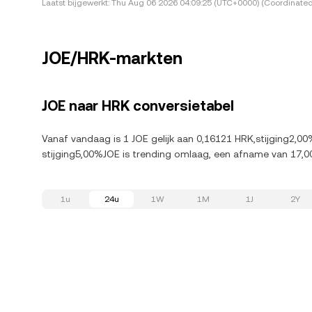
Laatst bijgewerkt:
Thu Aug 06 2026 04:09:25 (UTC+0000) (Coordinated
JOE/HRK-markten
JOE naar HRK conversietabel
Vanaf vandaag is 1 JOE gelijk aan 0,16121 HRK,stijging2,00
stijging5,00%JOE is trending omlaag, een afname van 17,0
1u
24u
1W
1M
1J
2Y