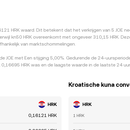
JOE/HRK-notering. Een lichte premie of discount in USDT ten 
en kunnen additionele premies creëren of wegnemen, bijvoorb
rbitrageurs kopen waar JOE goedkoper is en verkopen waar he
rkcongestie en limieten op markten zorgen ervoor dat verschil
6121 HRK waard. Dit betekent dat het verkrijgen van 5 JOE n
rwijl kn50 HRK overeenkomt met ongeveer 310,15 HRK. Deze c
afhankelijk van marktschommelingen.
 de JOE met Een stijging 5,00%. Gedurende de 24-uursperiode
a 0,16695 HRK was en de laagste waarde in de laatste 24 uu
Kroatische kuna conv
HRK
HRK
0,16121 HRK
1 HRK