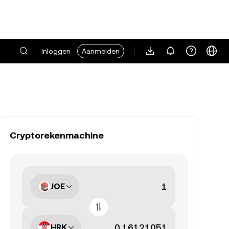
Inloggen
Aanmelden
Cryptorekenmachine
JOE
HRK