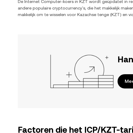
De
Internet Computer
-koers in
KZT
wordt geüpdatet in rea
andere populaire cryptocurrency's, die het makkelijk mak
makkelijk om te wisselen voor
Kazachse tenge
(
KZT
) en vi
Han
Mee
Factoren die het ICP/KZT-tar