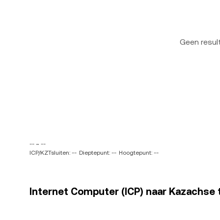
Geen resu
-- ~ --
ICP/KZTsluiten: --
Dieptepunt: --
Hoogtepunt: --
Internet Computer (ICP) naar Kazachse t