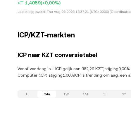
+〒1,4059
(+0,00%)
Laatst bijgewerkt:
Thu Aug 06 2026 15:37:21 (UTC+0000) (Coordinated
ICP/KZT-markten
ICP naar KZT conversietabel
Vanaf vandaag is 1 ICP gelijk aan 982,29 KZT,stijging0,00%
Computer (ICP) stijging1,00%ICP is trending omlaag, een 
1u
24u
1W
1M
1J
2Y