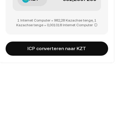
1 Internet Computer = 982,28 Kazachse tenge, 1
Kazachse tenge = 0,001018 Internet Computer
ICP converteren naar KZT