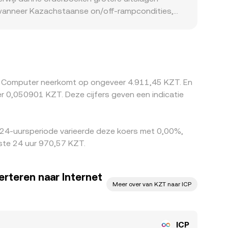
d wanneer Kazachstaanse on/off-rampcondities,
ICP op veel markten eerst geprijsd tegen USDT of
quote. Arbitrageurs kopen waar ICP/KZT lager
ekosten, opnamelimieten en regelgeving maken deze
net Computer neerkomt op ongeveer 4.911,45 KZT. En
0,050901 KZT. Deze cijfers geven een indicatie
 24-uursperiode varieerde deze koers met 0,00%,
ste 24 uur 970,57 KZT.
rteren naar Internet
Meer over van KZT naar ICP
ICP