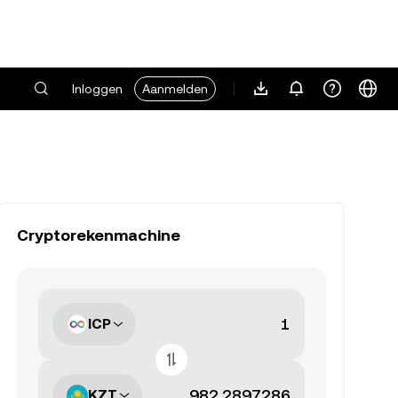
Inloggen
Aanmelden
Cryptorekenmachine
ICP
KZT