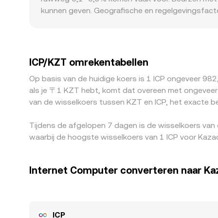
kunnen geven. Geografische en regelgevingsfacto
compliance-eisen of betaalrails de beschikbaarhe
USD; eventuele lichte premie/discount van USDT t
staat en verkopen waar het hoger is, waardoor pr
convergentie onvolmaakt en laten tijdelijke versch
ICP/KZT omrekentabellen
Op basis van de huidige koers is 1 ICP ongeveer 98
als je 〒1 KZT hebt, komt dat overeen met ongeveer
van de wisselkoers tussen KZT en ICP, het exacte b
Tijdens de afgelopen 7 dagen is de wisselkoers van
waarbij de hoogste wisselkoers van 1 ICP voor Kaz
Internet Computer converteren naar K
ICP