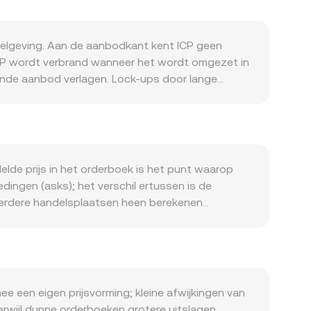
elgeving. Aan de aanbodkant kent ICP geen
 ICP wordt verbrand wanneer het wordt omgezet in
rende aanbod verlagen. Lock-ups door lange
 Aan de vraagkant speelt de activiteit in het ICP-
in-Key Bitcoin en dapps die cycles verbruiken,
rectioneel gecorreleerd met Bitcoin, waardoor
zachstan beïnvloeden de KZT-waardering van ICP;
gelgevend nieuws kan schokken veroorzaken,
lde prijs in het orderboek is het punt waarop
alen en rapportageverplichtingen die de toegang
dingen (asks); het verschil ertussen is de
ding rates op ICP-perpetuals, opties-expiraties op
 meerdere handelsplaatsen heen berekenen
 en orderboekdichtheid bepalen hoe snel de
formule luidt: VWAP = Σ(Price_i × Volume_i) / Σ
elheid = KZT-waarde / conversion rate. Naast
rijs bepalen volgens x × y = k, met prijs
t, verschuift de prijs langs de curve en
den.
ee een eigen prijsvorming; kleine afwijkingen van
erwijl dunne orderboeken grotere uitslagen