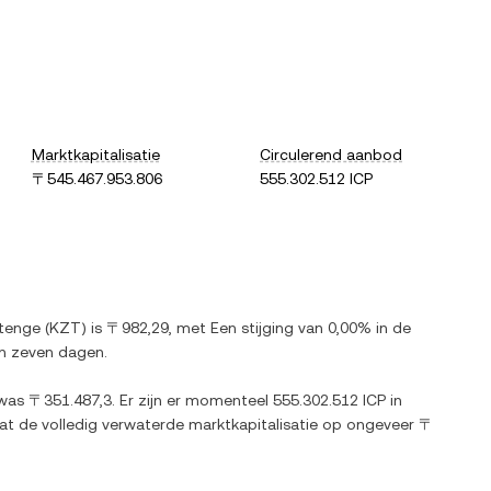
Marktkapitalisatie
Circulerend aanbod
〒545.467.953.806
555.302.512 ICP
tenge
(
KZT
) is
〒982,29
, met
Een stijging
van
0,00%
in de
n zeven dagen.
was
〒351.487,3
. Er zijn er momenteel
555.302.512 ICP
in
wat de volledig verwaterde marktkapitalisatie op ongeveer
〒