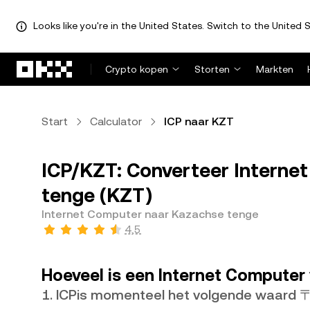
Looks like you're in the United States. Switch to the United S
Overslaan naar hoofdinhoud
Crypto kopen
Storten
Markten
Start
Calculator
ICP naar KZT
ICP/KZT: Converteer Interne
tenge (KZT)
Internet Computer naar Kazachse tenge
4,5
Hoeveel is een Internet Computer
1. ICPis momenteel het volgende waard 