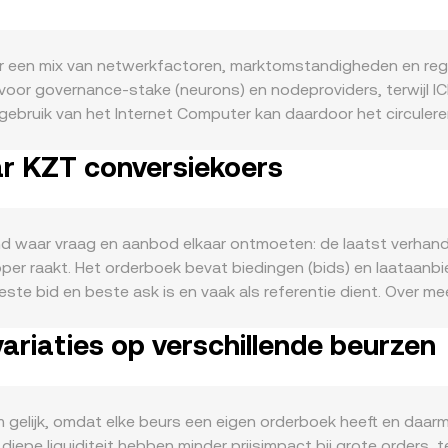
r een mix van netwerkfactoren, marktomstandigheden en reg
en voor governance-stake (neurons) en nodeproviders, terwijl
f gebruik van het Internet Computer kan daardoor het circule
maar geplande unlocks kunnen tijdelijk extra aanbod creëren.
ar KZT conversiekoers
ster smart contracts, SNS-lanceringen, integraties zoals Cha
n marktsentiment zijn eveneens bepalend: ICP is doorgaans di
sturen; de kracht van de KZT, lokale inflatie en rente in Ka
 versterken respectievelijk dempen de instroom in crypto. Re
d waar vraag en aanbod elkaar ontmoeten: de laatst verhande
s rondom ICP, tot Kazachstaanse regels voor fiat-crypto kan
per raakt. Het orderboek bevat biedingen (bids) en laataanbie
chnische marktdynamieken voor extra volatiliteit: futures fun
beste bid en beste ask is en vaak als referentie dient. Over
 en exchange whale-flows (grote stortingen/onttrekkingen),
rice (VWAP), waarbij hogere volumes zwaarder meetellen. De 
rs.
riaties op verschillende beurzen
ZT-waarde = ICP-hoeveelheid × conversion rate, en ICP-hoeve
 automatische market making mee, waar liquiditeitspools de p
ool; wanneer er veel ICP uit de pool wordt gekocht of verkoch
conversion rate via routes die via andere paren naar KZT lei
m gelijk, omdat elke beurs een eigen orderboek heeft en daarm
pe liquiditeit hebben minder prijsimpact bij grote orders, t