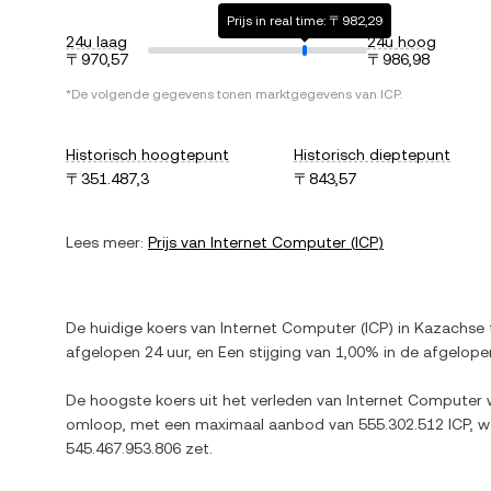
Prijs in real time: 〒982,29
24u laag
24u hoog
〒970,57
〒986,98
*De volgende gegevens tonen marktgegevens van
ICP
.
Historisch hoogtepunt
Historisch dieptepunt
〒351.487,3
〒843,57
Lees meer:
Prijs van
Internet Computer
(
ICP
)
De huidige koers van
Internet Computer
(
ICP
) in
Kazachse 
afgelopen 24 uur, en
Een stijging
van
1,00%
in de afgelope
De hoogste koers uit het verleden van
Internet Computer
omloop, met een maximaal aanbod van
555.302.512 ICP
, 
545.467.953.806
zet.