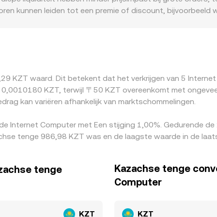
ren kunnen leiden tot een premie of discount, bijvoorbeel
id van KZT-liquidity voor ICP beïnvloeden. Bovendien wordt 
en opzichte van fiat werkt door in de uiteindelijke ICP/KZT-
ijzen naar elkaar toe trekken, maar fricties zoals transacti
illen bestaan.
2,29 KZT waard. Dit betekent dat het verkrijgen van 5 Inter
 0,0010180 KZT, terwijl 〒50 KZT overeenkomt met ongeveer 
edrag kan variëren afhankelijk van marktschommelingen.
 de Internet Computer met Een stijging 1,00%. Gedurende de
achse tenge 986,98 KZT was en de laagste waarde in de laat
Kazachse tenge conve
azachse tenge
Computer
KZT
KZT