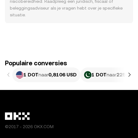
risicobereidheid. Raadpleeg een juridisch, fiscaal of
beleggingsadviseur als je vragen hebt over je specifieke
situatie.
Populaire conversies
1 DOT
naar
0,8106 USD
1 DOT
naar
225,16 
©2017 - 2026 OKX.COM