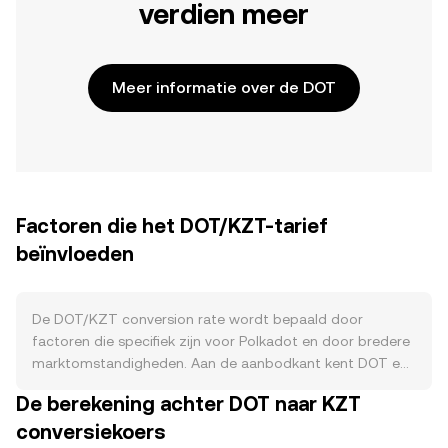
verdien meer
Meer informatie over de DOT
Factoren die het DOT/KZT-tarief
beïnvloeden
De DOT/KZT conversion rate wordt bepaald door
factoren die specifiek zijn voor Polkadot en door bredere
marktomstandigheden. Aan de aanbodkant kent DOT een
inflatoir uitgiftemodel zonder halvering; de jaarlijkse
De berekening achter DOT naar KZT
inflatie wordt protocolmatig verdeeld tussen validators,
conversiekoers
nominators en de schatkist, met een doelstelling die via