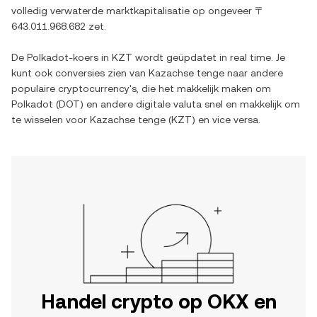
volledig verwaterde marktkapitalisatie op ongeveer
〒
643.011.968.682
zet.
De
Polkadot
-koers in
KZT
wordt geüpdatet in real time. Je
kunt ook conversies zien van
Kazachse tenge
naar andere
populaire cryptocurrency's, die het makkelijk maken om
Polkadot
(
DOT
) en andere digitale valuta snel en makkelijk om
te wisselen voor
Kazachse tenge
(
KZT
) en vice versa.
Handel crypto op OKX en