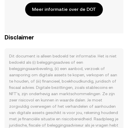
Meer informatie over de DOT
Disclaimer
Dit document is alleen bedoeld ter informatie. Het is niet
bedoeld als (i) beleggingsadvies of een
beleggingsaanbeveling, (ii) een aanbod, verzoek of
aansporing om digitale assets te kopen, verkopen of aan
te houden, of (iii) financieel, boekhoudkundig, juridisch of
fiscaal advies. Digitale bezittingen, zoals stablecoins en
NFT's, zijn onderhevig aan marktschommelingen. Ze zijn
zeer risicovol en kunnen in waarde dalen. Je moet
zorgvuldig overwegen of het verhandelen of aanhouden
van digitale assets geschikt is voor jou, rekening houdend
met je financiële situatie en risicobereidheid. Raadpleeg je
juridische, fiscale of beleggingsadviseur als je vragen hebt