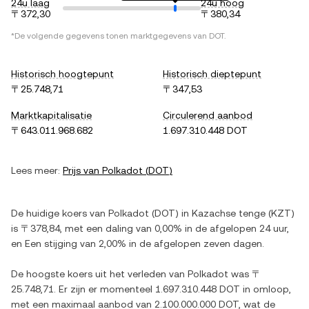
24u laag
24u hoog
〒372,30
〒380,34
*De volgende gegevens tonen marktgegevens van
DOT
.
Historisch hoogtepunt
Historisch dieptepunt
〒25.748,71
〒347,53
Marktkapitalisatie
Circulerend aanbod
〒643.011.968.682
1.697.310.448 DOT
Lees meer:
Prijs van
Polkadot
(
DOT
)
De huidige koers van
Polkadot
(
DOT
) in
Kazachse tenge
(
KZT
)
is
〒378,84
, met
een daling
van
0,00%
in de afgelopen 24 uur,
en
Een stijging
van
2,00%
in de afgelopen zeven dagen.
De hoogste koers uit het verleden van
Polkadot
was
〒
25.748,71
. Er zijn er momenteel
1.697.310.448 DOT
in omloop,
met een maximaal aanbod van
2.100.000.000 DOT
, wat de