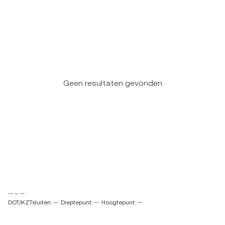
Geen resultaten gevonden
-- ~ --
DOT/KZTsluiten: --
Dieptepunt: --
Hoogtepunt: --