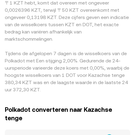
〒1 KZT hebt, komt dat overeen met ongeveer
risicosentiment in de regio. Regelgevingsnieuws rond
decentrale beurzen wordt betrokken, kan een Automated
beïnvloeden de uiteindelijke quotering van DOT/KZT. Vaak
0,0026396 KZT, terwijl 〒50 KZT overeenkomt met
Polkadot (zoals classificaties van digitale activa,
Market Maker (AMM) de prijs bepalen volgens x × y = k,
wordt de DOT/KZT-quotering afgeleid via DOT/USDT en
ongeveer 0,13198 KZT. Deze cijfers geven een indicatie
noteringsregels of stablecoin-kaders op parachains) en
waarbij de prijs voor DOT ten opzichte van KZT-
een USDT/KZT-prijs; als USDT in KZT verhandeld wordt
van de wisselkoers tussen KZT en DOT, het exacte
lokale beleidswijzigingen in Kazachstan rond fiat-rampen
gedenomineerde assets benaderd wordt door y/x;
met een lichte premie of korting, werkt die basis door in
bedrag kan variëren afhankelijk van
kunnen plotselinge verschuivingen in liquiditeit of
grotere swaps verschuiven dan de verhouding in de pool,
de DOT/KZT-conversion rate. Arbitrage tussen beurzen
toegang veroorzaken. Tot slot zorgen markttechnische
marktschommelingen.
wat slippage geeft. Al deze mechanismen samen bepalen
helpt deze verschillen doorgaans te verkleinen, maar is
dynamieken voor extra volatiliteit: funding rates en open
op elk moment de DOT/KZT conversion rate die je ziet.
niet perfect door transactiekosten, opname- en
interest in DOT-perpetuals, opties-expiraties op grote
bevestigingstijden, en risico’s rond koersschommelingen,
Tijdens de afgelopen 7 dagen is de wisselkoers van de
derivatenplatformen, unlocks van eerdere
waardoor tijdelijke afwijkingen kunnen blijven bestaan.
Polkadot met Een stijging 2,00%. Gedurende de 24-
ecosystemische lock-ups, en on-chain whale-stromen
uursperiode varieerde deze koers met 0,00%, waarbij de
(grote verplaatsingen naar of van beurzen) kunnen de
hoogste wisselkoers van 1 DOT voor Kazachse tenge
DOT/KZT conversion rate op de korte termijn
380,34 KZT was en de laagste waarde in de laatste 24
beïnvloeden.
uur 372,30 KZT.
Polkadot converteren naar Kazachse
tenge