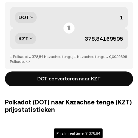
DOT
KZT
1 Polkadot = 378,84 Kazachse tenge, 1 Kazachse tenge = 0,0026396
Polkadot
DOT converteren naar KZT
Polkadot (DOT) naar Kazachse tenge (KZT)
prijsstatistieken
Prijs in real time: 〒378,84