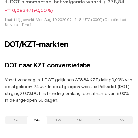
1. DOTis momenteel het volgende waard 〒378,84
-〒0,09347
(+0,00%)
Laatst bijgewerkt:
Mon Aug 10 2026 07:19:18 (UTC+0000) (Coordinated
Universal Time)
DOT/KZT-markten
DOT naar KZT conversietabel
Vanaf vandaag is 1 DOT gelijk aan 378,84 KZT,daling0,00% van
de afgelopen 24 uur. In de afgelopen week, is Polkadot (DOT)
stijging2,00%DOT is trending omlaag, een afname van 8,00%
in de afgelopen 30 dagen.
1u
24u
1W
1M
1J
2Y