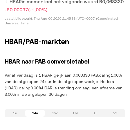
1. HBARis momenteel het volgende waard B0,068330
-B0,00097
(-1,00%)
Laatst bijgewerkt:
Thu Aug 06 2026 21:45:33 (UTC+0000) (Coordinated
Universal Time)
HBAR/PAB-markten
HBAR naar PAB conversietabel
Vanaf vandaag is 1 HBAR gelijk aan 0,068330 PAB,daling1,00%
van de afgelopen 24 uur. In de afgelopen week, is Hedera
(HBAR) daling0,00%HBAR is trending omlaag, een afname van
3,00% in de afgelopen 30 dagen.
1u
24u
1W
1M
1J
2Y