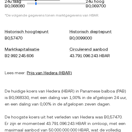
24u laag
24u hoog
B0,068080
B0,069700
*De volgende gegevens tonen marktgegevens van
HBAR
.
Historisch hoogtepunt
Historisch dieptepunt
B0,57470
B0,0099000
Marktkapitalisatie
Circulerend aanbod
B2.992.245.606
43.791.096.243 HBAR
Lees meer:
Prijs van
Hedera
(
HBAR
)
De huidige koers van
Hedera
(
HBAR
) in
Panamese balboa
(
PAB
)
is
B0,068330
, met
een daling
van
1,00%
in de afgelopen 24 uur,
en
een daling
van
0,00%
in de afgelopen zeven dagen.
De hoogste koers uit het verleden van
Hedera
was
B0,57470
.
Er zijn er momenteel
43.791.096.243 HBAR
in omloop, met een
maximaal aanbod van
50.000.000.000 HBAR
, wat de volledig