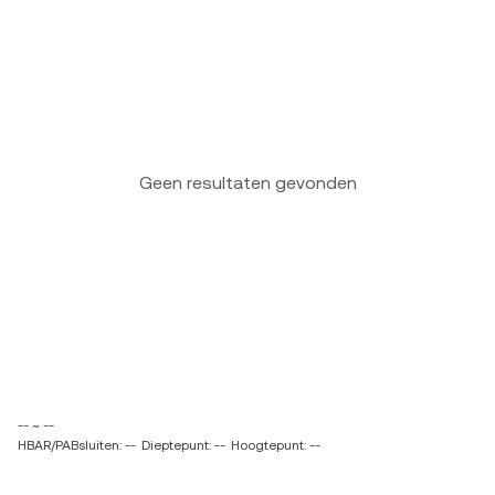
Geen resultaten gevonden
-- ~ --
HBAR/PABsluiten: --
Dieptepunt: --
Hoogtepunt: --