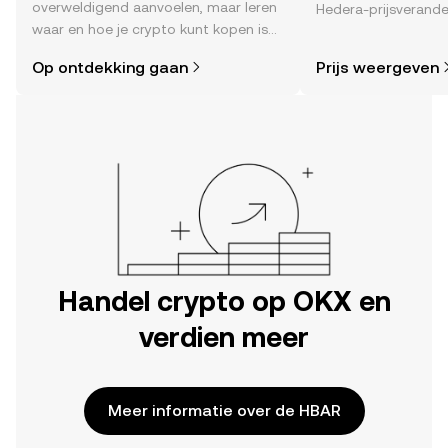
overweldigend aanvoelen, maar leren
Hedera-prijsverande
waar en hoe je crypto kunt kopen is
, het sentiment in 
eenvoudiger dan je denkt. Begin je
nieuws en meer.
Op ontdekking gaan
Prijs weergeven
reis op de mobiele app van OKX of
hier op het web.
Handel crypto op OKX en
verdien meer
Meer informatie over de HBAR