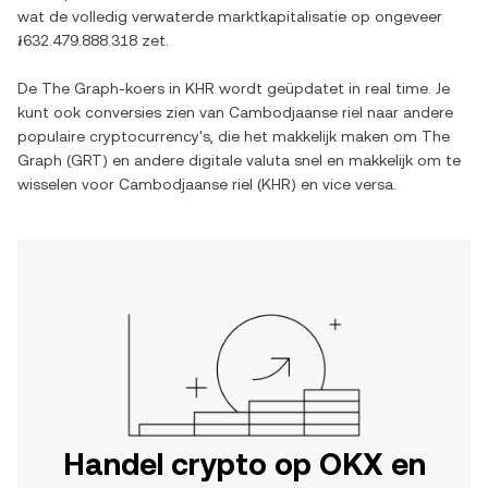
wat de volledig verwaterde marktkapitalisatie op ongeveer
៛632.479.888.318
zet.
De
The Graph
-koers in
KHR
wordt geüpdatet in real time. Je
kunt ook conversies zien van
Cambodjaanse riel
naar andere
populaire cryptocurrency's, die het makkelijk maken om
The
Graph
(
GRT
) en andere digitale valuta snel en makkelijk om te
wisselen voor
Cambodjaanse riel
(
KHR
) en vice versa.
Handel crypto op OKX en