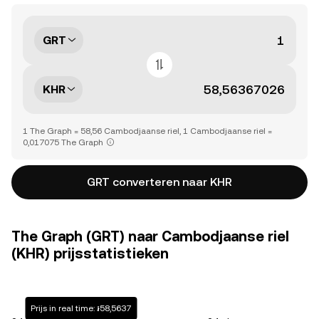
GRT
KHR
1 The Graph = 58,56 Cambodjaanse riel, 1 Cambodjaanse riel =
0,017075 The Graph
GRT converteren naar KHR
The Graph (GRT) naar Cambodjaanse riel
(KHR) prijsstatistieken
Prijs in real time: ៛58,5637