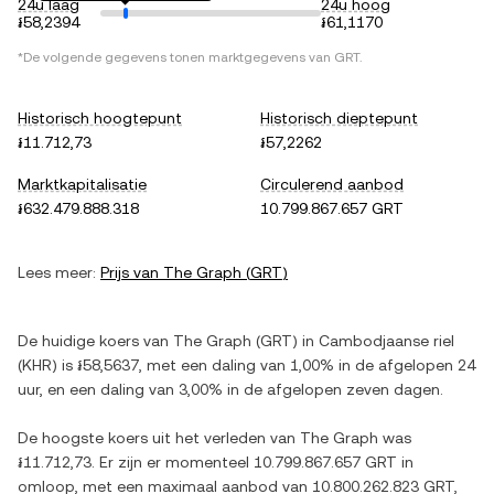
24u laag
24u hoog
៛58,2394
៛61,1170
*De volgende gegevens tonen marktgegevens van
GRT
.
Historisch hoogtepunt
Historisch dieptepunt
៛11.712,73
៛57,2262
Marktkapitalisatie
Circulerend aanbod
៛632.479.888.318
10.799.867.657 GRT
Lees meer:
Prijs van
The Graph
(
GRT
)
De huidige koers van
The Graph
(
GRT
) in
Cambodjaanse riel
(
KHR
) is
៛58,5637
, met
een daling
van
1,00%
in de afgelopen 24
uur, en
een daling
van
3,00%
in de afgelopen zeven dagen.
De hoogste koers uit het verleden van
The Graph
was
៛11.712,73
. Er zijn er momenteel
10.799.867.657 GRT
in
omloop, met een maximaal aanbod van
10.800.262.823 GRT
,