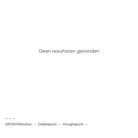
Geen resultaten gevonden
-- ~ --
GRT/KHRsluiten: --
Dieptepunt: --
Hoogtepunt: --