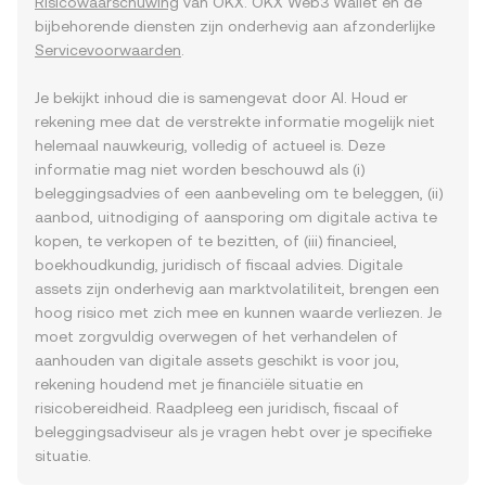
Risicowaarschuwing
van OKX. OKX Web3 Wallet en de
bijbehorende diensten zijn onderhevig aan afzonderlijke
Servicevoorwaarden
.
Je bekijkt inhoud die is samengevat door AI. Houd er
rekening mee dat de verstrekte informatie mogelijk niet
helemaal nauwkeurig, volledig of actueel is. Deze
informatie mag niet worden beschouwd als (i)
beleggingsadvies of een aanbeveling om te beleggen, (ii)
aanbod, uitnodiging of aansporing om digitale activa te
kopen, te verkopen of te bezitten, of (iii) financieel,
boekhoudkundig, juridisch of fiscaal advies. Digitale
assets zijn onderhevig aan marktvolatiliteit, brengen een
hoog risico met zich mee en kunnen waarde verliezen. Je
moet zorgvuldig overwegen of het verhandelen of
aanhouden van digitale assets geschikt is voor jou,
rekening houdend met je financiële situatie en
risicobereidheid. Raadpleeg een juridisch, fiscaal of
beleggingsadviseur als je vragen hebt over je specifieke
situatie.