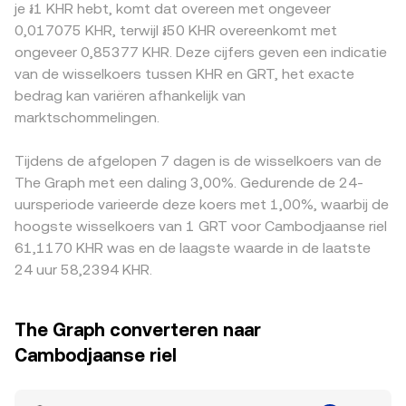
je ៛1 KHR hebt, komt dat overeen met ongeveer
GRT/KHR notering, zeker wanneer de prijs tot stand komt
Maker (AMM) met de constanteproductformule x × y = k,
regelgevende factoren kunnen een premie of discount
0,017075 KHR, terwijl ៛50 KHR overeenkomt met
via tussenstappen als USDT/KHR. Regelgevend nieuws
waarbij x en y de reserves van de twee tokens in de pool
veroorzaken, bijvoorbeeld wanneer KHR-stortingen of -
ongeveer 0,85377 KHR. Deze cijfers geven een indicatie
kan eveneens invloed hebben, zoals duidelijkheid over de
vertegenwoordigen; de momentane prijs is daarbij y/x.
opnames aan specifieke voorwaarden zijn gebonden of
van de wisselkoers tussen KHR en GRT, het exacte
classificatie van GRT in belangrijke jurisdicties, wijzigingen
Grote swaps verschuiven de verhouding van de reserves
wanneer de toegang tot crypto-diensten in Cambodja
bedrag kan variëren afhankelijk van
in noteringsbeleid van beurzen of lokale regels omtrent
en daarmee de prijs, wat de off-chain GRT/KHR notering
verschilt per aanbieder. Bovendien wordt GRT/KHR vaak
crypto-toegang en KHR-stortingen/opnames in
marktschommelingen.
indirect kan beïnvloeden wanneer koersen via GRT/USDT
impliciet geprijsd via tussenparen, zoals GRT/USDT en
Cambodja. Tot slot zorgen markttechnische factoren
en een daaropvolgende USDT/KHR-quotering worden
vervolgens USDT/KHR; een premium of discount in USDT
voor kortetermijnvolatiliteit: funding rates op GRT-
afgeleid.
ten opzichte van KHR werkt dan rechtstreeks door in de
Tijdens de afgelopen 7 dagen is de wisselkoers van de
perpetuals kunnen de spotprijs beïnvloeden via
uiteindelijke notering. Arbitrage helpt deze verschillen te
The Graph met een daling 3,00%. Gedurende de 24-
basisposities, opties-expiraties (waar beschikbaar)
verkleinen doordat handelaren GRT kopen waar het
uursperiode varieerde deze koers met 1,00%, waarbij de
kunnen de orderflow rond bepaalde data sturen, en on-
goedkoper is en verkopen waar het duurder is, maar
hoogste wisselkoers van 1 GRT voor Cambodjaanse riel
chain “whale”-stromen — zoals grootschalig (de-)staken
fricties zoals transactiekosten, opnamelimieten, on-chain
61,1170 KHR was en de laagste waarde in de laatste
of herallocaties door grote indexers en delegators —
bevestigingstijden en KHR-fiatrails voorkomen dat de
24 uur 58,2394 KHR.
kunnen de beschikbare liquiditeit en daarmee de
prijzen op alle platformen op elk moment exact gelijk zijn.
GRT/KHR prijsdruk tijdelijk veranderen.
The Graph converteren naar
Cambodjaanse riel