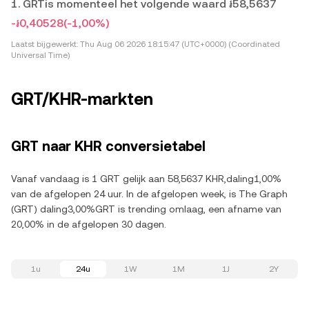
1. GRTis momenteel het volgende waard ៛58,5637
-៛0,40528
(-1,00%)
Laatst bijgewerkt:
Thu Aug 06 2026 18:15:47 (UTC+0000) (Coordinated
Universal Time)
GRT/KHR-markten
GRT naar KHR conversietabel
Vanaf vandaag is 1 GRT gelijk aan 58,5637 KHR,daling1,00%
van de afgelopen 24 uur. In de afgelopen week, is The Graph
(GRT) daling3,00%GRT is trending omlaag, een afname van
20,00% in de afgelopen 30 dagen.
1u
24u
1W
1M
1J
2Y