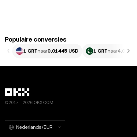
Populaire conversies
1 GRT
naar
0,01445 USD
1 GRT
naar
4,013 P
©2017 - 2026 OKX.COM
Nederlands/EUR