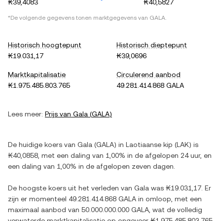
₭39,4083
₭40,5827
*De volgende gegevens tonen marktgegevens van
GALA
.
Historisch hoogtepunt
Historisch dieptepunt
₭19.031,17
₭39,0696
Marktkapitalisatie
Circulerend aanbod
₭1.975.485.803.765
49.281.414.868 GALA
Lees meer:
Prijs van
Gala
(
GALA
)
De huidige koers van
Gala
(
GALA
) in
Laotiaanse kip
(
LAK
) is
₭40,0858
, met
een daling
van
1,00%
in de afgelopen 24 uur, en
een daling
van
1,00%
in de afgelopen zeven dagen.
De hoogste koers uit het verleden van
Gala
was
₭19.031,17
. Er
zijn er momenteel
49.281.414.868 GALA
in omloop, met een
maximaal aanbod van
50.000.000.000 GALA
, wat de volledig
verwaterde marktkapitalisatie op ongeveer
₭1.975.485.803.765