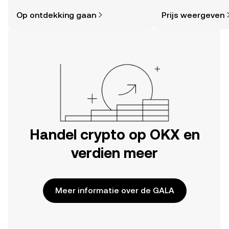
eenvoudiger dan je denkt. Begin je
sentiment in de co
Op ontdekking gaan
Prijs weergeven
reis op de mobiele app van OKX of
en meer.
hier op het web.
Handel crypto op OKX en
verdien meer
Meer informatie over de GALA