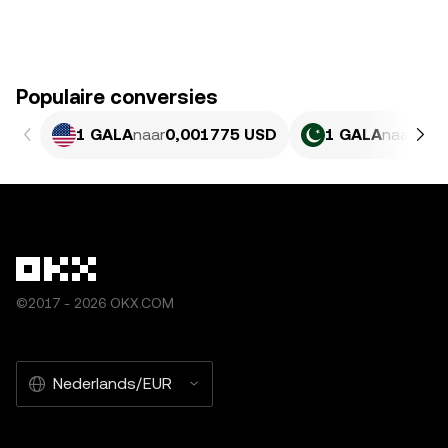
Populaire conversies
1 GALA
naar
0,001775 USD
1 GALA
naar
0,4
©2017 - 2026 OKX.COM
Nederlands/EUR