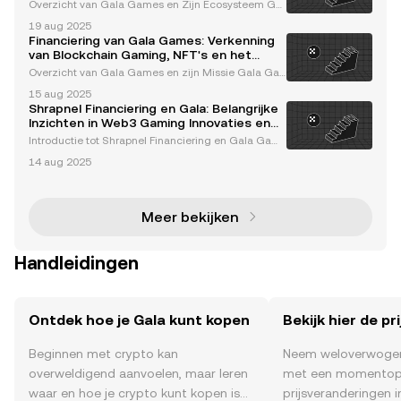
Stimuleren
Overzicht van Gala Games en Zijn Ecosysteem Gal
a Games is een gedecentraliseerd gamingplatform
19 aug 2025
gebouwd op blockchaintechnologie, dat de gamin
Financiering van Gala Games: Verkenning
gindustrie transformeert door spelers en makers ec
van Blockchain Gaming, NFT's en het
hte eigen
$100M Fonds
Overzicht van Gala Games en zijn Missie Gala Ga
mes is een baanbrekend blockchain-gebaseerd ga
15 aug 2025
mingplatform dat de game-industrie wil revolution
Shrapnel Financiering en Gala: Belangrijke
eren door blockchaintechnologie te integreren. Doo
Inzichten in Web3 Gaming Innovaties en
r speler
Controverses
Introductie tot Shrapnel Financiering en Gala Gam
es Web3-gaming revolutioneert de game-industrie
14 aug 2025
door blockchaintechnologie te combineren met me
eslepende gameplay. Twee belangrijke spelers in d
eze rui
Meer bekijken
Handleidingen
Ontdek hoe je Gala kunt kopen
Bekijk hier de pr
Beginnen met crypto kan
Neem weloverwogen
overweldigend aanvoelen, maar leren
met een momentop
waar en hoe je crypto kunt kopen is
prijsveranderingen in