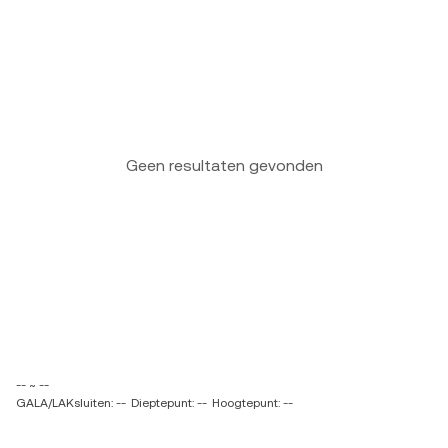
Geen resultaten gevonden
-- ~ --
GALA/LAKsluiten: --
Dieptepunt: --
Hoogtepunt: --