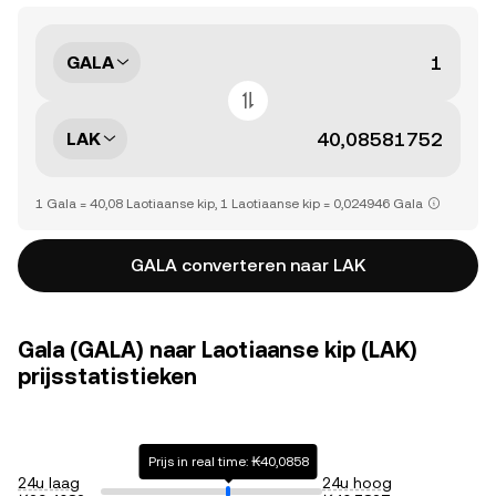
GALA
LAK
1 Gala = 40,08 Laotiaanse kip, 1 Laotiaanse kip = 0,024946 Gala
GALA converteren naar LAK
Gala (GALA) naar Laotiaanse kip (LAK)
prijsstatistieken
Prijs in real time: ₭40,0858
24u laag
24u hoog