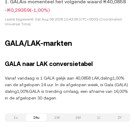
1. GALAis momenteel het volgende waard ₭40,0858
-₭0,29359
(-1,00%)
Laatst bijgewerkt:
Sat Aug 08 2026 10:43:38 (UTC+0000) (Coordinated
Universal Time)
GALA/LAK-markten
GALA naar LAK conversietabel
Vanaf vandaag is 1 GALA gelijk aan 40,0858 LAK,daling1,00%
van de afgelopen 24 uur. In de afgelopen week, is Gala (GALA)
daling1,00%GALA is trending omlaag, een afname van 16,00%
in de afgelopen 30 dagen.
1u
24u
1W
1M
1J
2Y